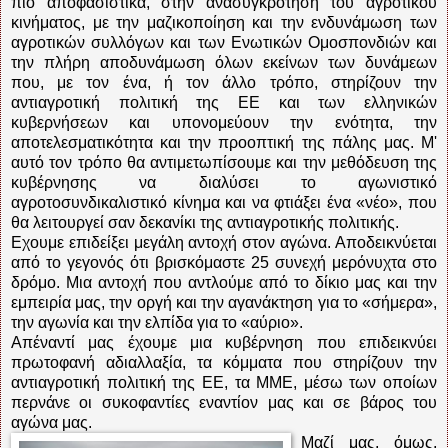
πιο αποφασιστικά, στην ανασυγκρότηση του αγροτικού
κινήματος, με την μαζικοποίηση και την ενδυνάμωση των
αγροτικών συλλόγων και των Ενωτικών Ομοσπονδιών και
την πλήρη αποδυνάμωση όλων εκείνων των δυνάμεων
που, με τον ένα, ή τον άλλο τρόπο, στηρίζουν την
αντιαγροτική πολιτική της ΕΕ και των ελληνικών
κυβερνήσεων και υπονομεύουν την ενότητα, την
αποτελεσματικότητα και την προοπτική της πάλης μας. Μ'
αυτό τον τρόπο θα αντιμετωπίσουμε και την μεθόδευση της
κυβέρνησης να διαλύσει το αγωνιστικό
αγροτοσυνδικαλιστικό κίνημα και να φτιάξει ένα «νέο», που
θα λειτουργεί σαν δεκανίκι της αντιαγροτικής πολιτικής.
Εχουμε επιδείξει μεγάλη αντοχή στον αγώνα. Αποδεικνύεται
από το γεγονός ότι βρισκόμαστε 25 συνεχή μερόνυχτα στο
δρόμο. Μια αντοχή που αντλούμε από το δίκιο μας και την
εμπειρία μας, την οργή και την αγανάκτηση για το «σήμερα»,
την αγωνία και την ελπίδα για το «αύριο».
Απέναντί μας έχουμε μια κυβέρνηση που επιδεικνύει
πρωτοφανή αδιαλλαξία, τα κόμματα που στηρίζουν την
αντιαγροτική πολιτική της ΕΕ, τα ΜΜΕ, μέσω των οποίων
περνάνε οι συκοφαντίες εναντίον μας και σε βάρος του
αγώνα μας.
Μαζί μας, όμως,