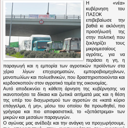
Η «νέα»
κυβέρνηση του
ΠΑΣΟΚ
επιβεβαίωσε την
βαθιά κι ακλόνητη
προσήλωσή της
στην πολιτική που
ξεκληρίζει τους
μικρομεσαίους
αγρότες, για να
περάσει η γη, η
παραγωγή και η εμπορία των αγροτικών προϊόντων στα
χέρια λίγων επιχειρηματιών, εμποροβιομηχάνων,
μονοπωλίων και πολυεθνικών, που δραστηριοποιούνται και
κερδοσκοπούν στον αγροτικό τομέα της οικονομίας.
Αυτό αποδεικνύει η κάθετη άρνηση της κυβέρνησης να
ικανοποιήσει τα δίκαια και ζωτικά αιτήματά μας και η θέση
της υπέρ του διαχωρισμού των αγροτών σε «κατά κύριο
επάγγελμα, ή μη», μέσω του οποίου θα προωθηθεί, πιο
γρήγορα και πιο αποφασιστικά, το «ξεπάστρεμα» των
μικρών και μεσαίων παραγωγών.
Ο αγώνας μας ανέδειξε και την ανάγκη να προχωρήσουμε,