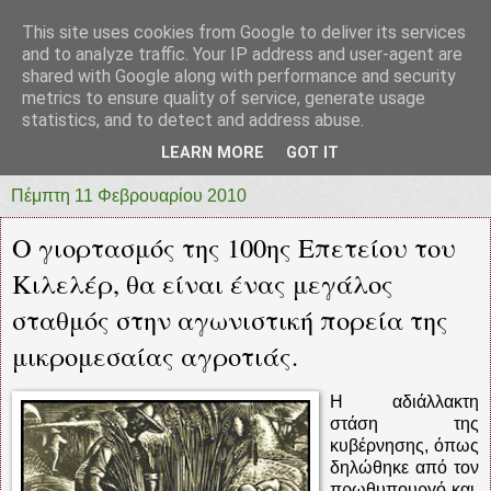
This site uses cookies from Google to deliver its services
prototypia
and to analyze traffic. Your IP address and user-agent are
shared with Google along with performance and security
metrics to ensure quality of service, generate usage
"ΠΡΩΤΟΤΥΠΙΑ" * ΑΝΕΞΑΡΤΗΤΗ-ΗΛΕΚΤΡΟΝΙΚΗ-
statistics, and to detect and address abuse.
ΕΦΗΜΕΡΙΔΑ * ΔΥΤΙΚΗΣ ΕΛΛΑΔΑΣ
LEARN MORE
GOT IT
Πέμπτη 11 Φεβρουαρίου 2010
Ο γιορτασμός της 100ης Επετείου του
Κιλελέρ, θα είναι ένας μεγάλος
σταθμός στην αγωνιστική πορεία της
μικρομεσαίας αγροτιάς.
Η αδιάλλακτη
στάση της
κυβέρνησης, όπως
δηλώθηκε από τον
πρωθυπουργό και,