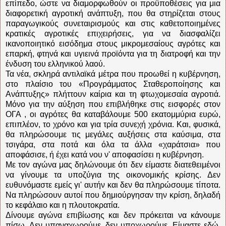
επίπεδο, ώστε να διαμορφωθούν οι προϋποθέσεις για μια
διαφορετική αγροτική ανάπτυξη, που θα στηρίζεται στους
παραγωγικούς συνεταιρισμούς και στις καθετοποιημένες
κρατικές αγροτικές επιχειρήσεις, για να διασφαλίζει
ικανοποιητικό εισόδημα στους μικρομεσαίους αγρότες και
επαρκή, φτηνά και υγιεινά προϊόντα για τη διατροφή και την
ένδυση του ελληνικού λαού.
Τα νέα, σκληρά αντιλαϊκά μέτρα που προωθεί η κυβέρνηση,
στο πλαίσιο του «Προγράμματος Σταθεροποίησης και
Ανάπτυξης» πλήττουν καίρια και τη φτωχομεσαία αγροτιά.
Μόνο για την αύξηση που επιβλήθηκε στις εισφορές στον
ΟΓΑ , οι αγρότες θα καταβάλουμε 500 εκατομμύρια ευρώ,
επιπλέον, το χρόνο και για τρία συνεχή χρόνια. Και, φυσικά,
θα πληρώσουμε τις μεγάλες αυξήσεις στα καύσιμα, στα
τσιγάρα, στα ποτά και όλα τα άλλα «χαράτσια» που
αποφάσισε, ή έχει κατά νου ν' αποφασίσει η κυβέρνηση.
Με τον αγώνα μας δηλώνουμε ότι δεν είμαστε διατεθειμένοι
να γίνουμε τα υποζύγια της οικονομικής κρίσης. Δεν
ευθυνόμαστε εμείς γι' αυτήν και δεν θα πληρώσουμε τίποτα.
Να πληρώσουν αυτοί που δημιούργησαν την κρίση, δηλαδή
το κεφάλαιο και η πλουτοκρατία.
Δίνουμε αγώνα επιβίωσης και δεν πρόκειται να κάνουμε
πίσω. Δεν υπαναχωρούμε, δεν υποχωρούμε. Είμαστε εδώ,