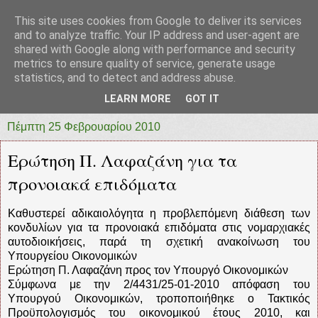
This site uses cookies from Google to deliver its services
prototypia
and to analyze traffic. Your IP address and user-agent are
shared with Google along with performance and security
metrics to ensure quality of service, generate usage
"ΠΡΩΤΟΤΥΠΙΑ" * ΑΝΕΞΑΡΤΗΤΗ-ΗΛΕΚΤΡΟΝΙΚΗ-
statistics, and to detect and address abuse.
ΕΦΗΜΕΡΙΔΑ * ΔΥΤΙΚΗΣ ΕΛΛΑΔΑΣ
LEARN MORE
GOT IT
Πέμπτη 25 Φεβρουαρίου 2010
Ερώτηση Π. Λαφαζάνη για τα
προνοιακά επιδόματα
Καθυστερεί αδικαιολόγητα η προβλεπόμενη διάθεση των
κονδυλίων για τα προνοιακά επιδόματα στις νομαρχιακές
αυτοδιοικήσεις, παρά τη σχετική ανακοίνωση του
Υπουργείου Οικονομικών
Ερώτηση Π. Λαφαζάνη προς τον Υπουργό Οικονομικών
Σύμφωνα με την 2/4431/25-01-2010 απόφαση του
Υπουργού Οικονομικών, τροποποιήθηκε ο Τακτικός
Προϋπολογισμός του οικονομικού έτους 2010, και