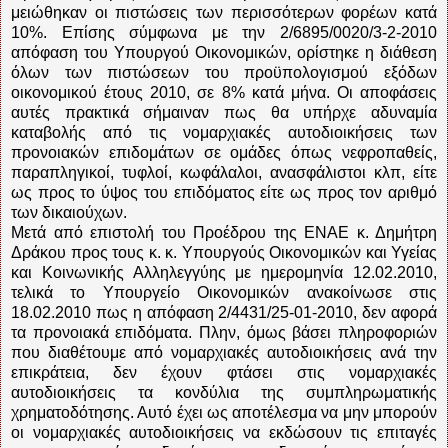
μειώθηκαν οι πιστώσεις των περισσότερων φορέων κατά
10%. Επίσης σύμφωνα με την 2/6895/0020/3-2-2010
απόφαση του Υπουργού Οικονομικών, ορίστηκε η διάθεση
όλων των πιστώσεων του προϋπολογισμού εξόδων
οικονομικού έτους 2010, σε 8% κατά μήνα. Οι αποφάσεις
αυτές πρακτικά σήμαιναν πως θα υπήρχε αδυναμία
καταβολής από τις νομαρχιακές αυτοδιοικήσεις των
προνοιακών επιδομάτων σε ομάδες όπως νεφροπαθείς,
παραπληγικοί, τυφλοί, κωφάλαλοι, ανασφάλιστοι κλπ, είτε
ως προς το ύψος του επιδόματος είτε ως προς τον αριθμό
των δικαιούχων.
Μετά από επιστολή του Προέδρου της ΕΝΑΕ κ. Δημήτρη
Δράκου προς τους κ. κ. Υπουργούς Οικονομικών και Υγείας
και Κοινωνικής Αλληλεγγύης με ημερομηνία 12.02.2010,
τελικά το Υπουργείο Οικονομικών ανακοίνωσε στις
18.02.2010 πως η απόφαση 2/4431/25-01-2010, δεν αφορά
τα προνοιακά επιδόματα. Πλην, όμως βάσει πληροφοριών
που διαθέτουμε από νομαρχιακές αυτοδιοικήσεις ανά την
επικράτεια, δεν έχουν φτάσει στις νομαρχιακές
αυτοδιοικήσεις τα κονδύλια της συμπληρωματικής
χρηματοδότησης. Αυτό έχει ως αποτέλεσμα να μην μπορούν
οι νομαρχιακές αυτοδιοικήσεις να εκδώσουν τις επιταγές