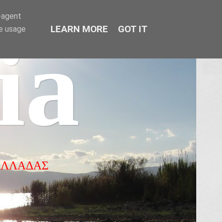
r-agent
LEARN MORE
GOT IT
te usage
ia
ΕΛΛΑΔΑΣ