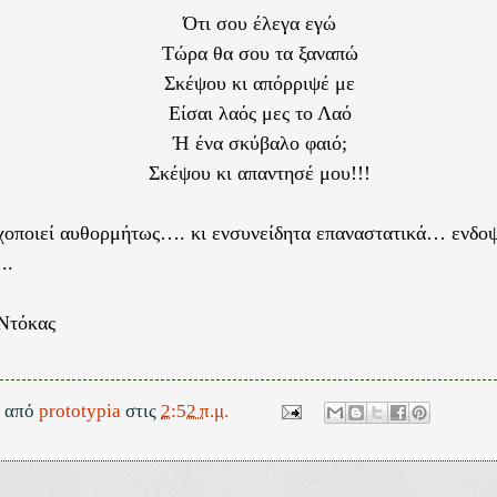
Ότι σου έλεγα εγώ
Τώρα θα σου τα ξαναπώ
Σκέψου κι απόρριψέ με
Είσαι λαός μες το Λαό
Ή ένα σκύβαλο φαιό;
Σκέψου κι απαντησέ μου!!!
ποιεί αυθορμήτως…. κι ενσυνείδητα επαναστατικά… ενδο
..
Ντόκας
ε από
prototypia
στις
2:52 π.μ.