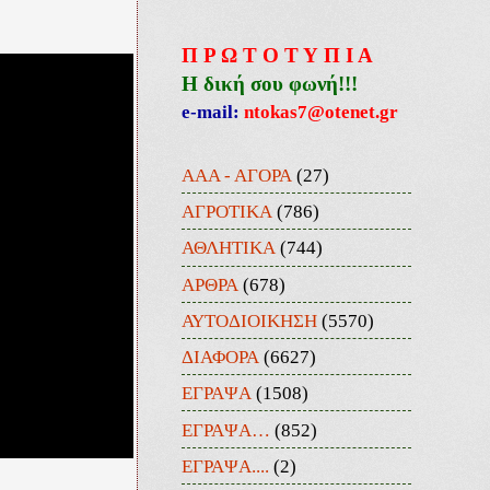
Π Ρ Ω Τ Ο Τ Υ Π Ι Α
Η δική σου φωνή!!!
e-mail:
ntokas7@otenet.gr
ΑΑΑ - ΑΓΟΡΑ
(27)
ΑΓΡΟΤΙΚΑ
(786)
ΑΘΛΗΤΙΚΑ
(744)
ΑΡΘΡΑ
(678)
ΑΥΤΟΔΙΟΙΚΗΣΗ
(5570)
ΔΙΑΦΟΡΑ
(6627)
ΕΓΡΑΨΑ
(1508)
ΕΓΡΑΨΑ…
(852)
ΕΓΡΑΨΑ....
(2)