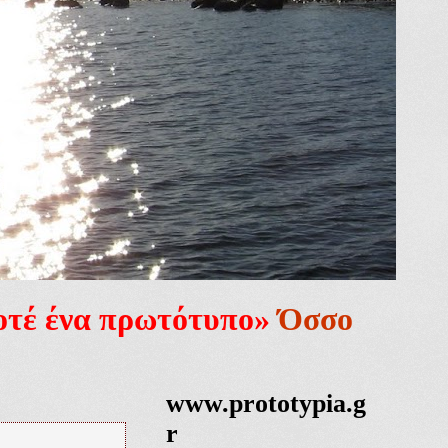
ποτέ ένα πρωτότυπο»
Όσσο
www.prototypia.g
r