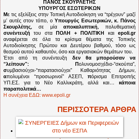
ΠΑΝΟΣ ΣΚΟΥΡΛΕΤΗΣ
ΥΠΟΥΡΓΟΣ ΕΣΩΤΕΡΙΚΩΝ
Μ
ε τις εξελίξεις στην Τοπική Αυτοδιοίκηση να “τρέχουν” μαζί
μ' αυτές στον τόπο, ο
Υπουργός Εσωτερικών, κ. Πάνος
Σκουρλέτης,
σε μία
αποκαλυπτική,
πολυθεματική
συνέντευξή
του στα
ΠΟΛΗ + ΠΟΛΙΤΙΚΗ
και
epoli.gr
αναφέρεται σε όλα τα κρίσιμα θέματα της Τοπικής
Αυτοδιοίκησης Πρώτου και Δευτέρου βαθμού, τόσο ως
θεσμού αυτού καθαυτόν, όσο και εργασιακών θεμάτων του.
Έτσι από τη συνέντευξη
δεν θα μπορούσαν να
“λείπουν”: Π
ολυνομοσχέδιο-“σκούπα”,
σ
υμβασιούχοι-“παρατασιούχοι” Καθαριότητας Δήμων,
α
πολυμένοι “προσωρινοί” ΑΣΕΠ,
π
όρισμα Επιτροπής
ΥΠ.ΕΣ. για το Νέο Καλλικράτη, αλλά και…
κάποια
παραπολιτικά…
Η συνέχεια ΕΔΩ: www.epoli.gr
ΠΕΡΙΣΣΟΤΕΡΑ ΑΡΘΡΑ