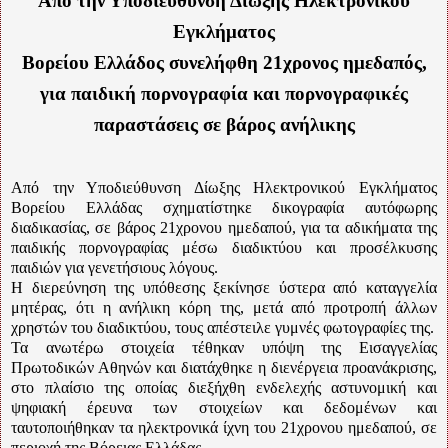
Από την Υποδιεύθυνση Δίωξης Ηλεκτρονικού
Εγκλήματος
Βορείου Ελλάδος
συνελήφθη 21χρονος ημεδαπός,
για παιδική πορνογραφία και πορνογραφικές
παραστάσεις σε βάρος ανήλικης
Από την Υποδιεύθυνση Δίωξης Ηλεκτρονικού Εγκλήματος
Βορείου Ελλάδας σχηματίστηκε δικογραφία αυτόφωρης
διαδικασίας, σε βάρος 21χρονου ημεδαπού, για τα αδικήματα της
παιδικής πορνογραφίας μέσω διαδικτύου και προσέλκυσης
παιδιών για γενετήσιους λόγους.
Η διερεύνηση της υπόθεσης ξεκίνησε ύστερα από καταγγελία
μητέρας, ότι η ανήλικη κόρη της, μετά από προτροπή άλλων
χρηστών του διαδικτύου, τους απέστειλε γυμνές φωτογραφίες της.
Τα ανωτέρω στοιχεία τέθηκαν υπόψη της Εισαγγελίας
Πρωτοδικών Αθηνών και διατάχθηκε η διενέργεια προανάκρισης,
στο πλαίσιο της οποίας διεξήχθη ενδελεχής αστυνομική και
ψηφιακή έρευνα των στοιχείων και δεδομένων και
ταυτοποιήθηκαν τα ηλεκτρονικά ίχνη του 21χρονου ημεδαπού, σε
περιοχή της Βόρειας Ελλάδας.