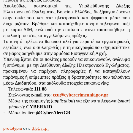
Ακολούθως αστυνομικοί της Υποδιεύθυνσης Δίωξης
Ηλεκτρονικού Εγκλήματος Βορείου Ελλάδος, διεξήγαγαν έρευνα
στην οικία του και στα ηλεκτρονικά και ψηφιακά μέσα που
διαχειριζόταν. Βρέθηκε και κατασχέθηκε κινητό τηλέφωνο μαζί
με κάρτα
SIM
, ενώ από την επιτόπια ερεύνα ταυτοποιήθηκε η
εμπλοκή του στις καταγγελλόμενες πράξεις.
Το κινητό τηλέφωνο θα αποσταλεί για περαιτέρω εργαστηριακές
εξετάσεις, ενώ ο συλληφθείς με τη δικογραφία που σχηματίστηκε
σε βάρος οδηγήθηκε στην αρμόδια Εισαγγελική Αρχή.
Υπενθυμίζεται ότι οι πολίτες μπορούν να επικοινωνούν, ανώνυμα
ή επώνυμα, με την Διεύθυνση Δίωξης Ηλεκτρονικού Εγκλήματος,
προκειμένου να παρέχουν πληροφορίες ή να καταγγέλλουν
παράνομες ή επίμεμπτες πράξεις ή δραστηριότητες που τελούνται
μέσω Διαδικτύου, στα ακόλουθα στοιχεία επικοινωνίας:
·
Τηλεφωνικά:
111 88
·
Στέλνοντας e-mail στο:
ccu@cybercrimeunit.gov.gr
·
Μέσω της εφαρμογής (
application
) για έξυπνα τηλέφωνα (
smart
phones
):
CYBERΚΙ
D
·
Μέσω
twitter
:
@
CyberAlertGR
prototypia
στις
3:51 π.μ.