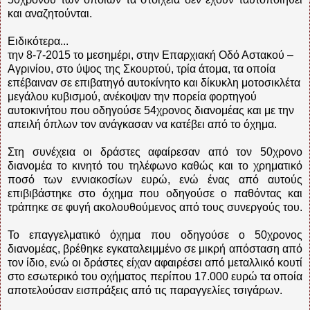
και αναζητούνται.
Ειδικότερα...
την 8-7-2015 το μεσημέρι, στην Επαρχιακή Οδό Αστακού –
Αγρινίου, στο ύψος της Σκουρτού, τρία άτομα, τα οποία
επέβαιναν σε επιβατηγό αυτοκίνητο και δίκυκλη μοτοσικλέτα
μεγάλου κυβισμού, ανέκοψαν την πορεία φορτηγού
αυτοκινήτου που οδηγούσε 54χρονος διανομέας και με την
απειλή όπλων τον ανάγκασαν να κατέβει από το όχημα.
Στη συνέχεια οι δράστες αφαίρεσαν από τον 50χρονο
διανομέα το κινητό του τηλέφωνο καθώς και το χρηματικό
ποσό των εννιακοσίων ευρώ, ενώ ένας από αυτούς
επιβιβάστηκε στο όχημα που οδηγούσε ο παθόντας και
τράπηκε σε φυγή ακολουθούμενος από τους συνεργούς του.
Το επαγγελματικό όχημα που οδηγούσε ο 50χρονος
διανομέας, βρέθηκε εγκαταλειμμένο σε μικρή απόσταση από
τον ίδιο, ενώ οι δράστες είχαν αφαιρέσει από μεταλλικό κουτί
στο εσωτερικό του οχήματος περίπου 17.000 ευρώ τα οποία
αποτελούσαν εισπράξεις από τις παραγγελίες τσιγάρων.