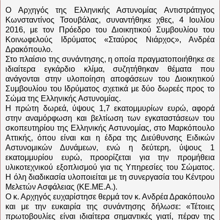
Ο Αρχηγός της Ελληνικής Αστυνομίας Αντιστράτηγος
Κωνσταντίνος Τσουβάλας, συναντήθηκε χθες, 4 Ιουλίου
2016, με τον Πρόεδρο του Διοικητικού Συμβουλίου του
Κοινωφελούς Ιδρύματος «Σταύρος Νιάρχος», Ανδρέα
Δρακόπουλο.
Στο πλαίσιο της συνάντησης, η οποία πραγματοποιήθηκε σε
ιδιαίτερα εγκάρδιο κλίμα, συζητήθηκαν θέματα που
ανάγονται στην υλοποίηση αποφάσεων του Διοικητικού
Συμβουλίου του Ιδρύματος σχετικά με δύο δωρεές προς το
Σώμα της Ελληνικής Αστυνομίας.
Η πρώτη δωρεά, ύψους 1,7 εκατομμυρίων ευρώ, αφορά
στην αναμόρφωση και βελτίωση των εγκαταστάσεων του
σκοπευτηρίου της Ελληνικής Αστυνομίας, στο Μαρκόπουλο
Αττικής, όπου είναι και η έδρα της Διεύθυνσης Ειδικών
Αστυνομικών Δυνάμεων, ενώ η δεύτερη, ύψους 1
εκατομμυρίου ευρώ, προορίζεται για την προμήθεια
υλικοτεχνικού εξοπλισμού για τις Υπηρεσίες του Σώματος.
Η όλη διαδικασία υλοποιείται με τη συνεργασία του Κέντρου
Μελετών Ασφάλειας (ΚΕ.ΜΕ.Α.).
Ο κ. Αρχηγός ευχαρίστησε θερμά τον κ. Ανδρέα Δρακόπουλο
και με την ευκαιρία της συνάντησης δήλωσε: «Τέτοιες
πρωτοβουλίες είναι ιδιαίτερα σημαντικές γιατί, πέραν της