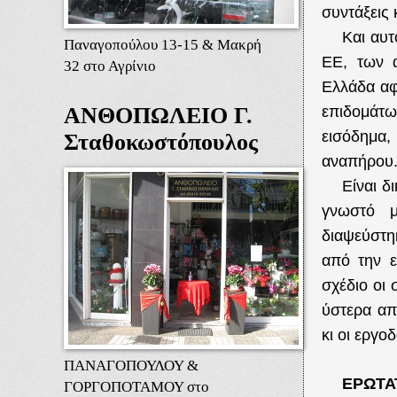
συντάξεις 
Και αυτ
Παναγοπούλου 13-15 & Μακρή
ΕΕ, των α
32 στο Αγρίνιο
Ελλάδα αφ
επιδομάτ
ΑΝΘΟΠΩΛΕΙΟ Γ.
εισόδημα,
Σταθοκωστόπουλος
αναπήρου
Είναι δ
γνωστό μ
διαψεύστη
από την 
σχέδιο οι 
ύστερα απ
κι οι εργοδ
ΠΑΝΑΓΟΠΟΥΛΟΥ &
ΕΡΩΤ
ΓΟΡΓΟΠΟΤΑΜΟΥ στο