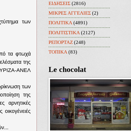
ΕΙΔΗΣΕΙΣ
(2816)
ΜΙΚΡΕΣ ΑΓΓΕΛΙΕΣ
(2)
τύπημα των
ΠΟΛΙΤΙΚΑ
(4891)
ΠΟΛΙΤΙΣΤΙΚΑ
(2127)
ΡΕΠΟΡΤΑΖ
(248)
ΤΟΠΙΚΑ
(83)
από τα φτωχά
τελέσματα της
Le chocolat
 ΣΥΡΙΖΑ-ΑΝΕΛ
υρρίκνωση των
οποίηση της
ες αρνητικές
ς οικογένειές
ν...