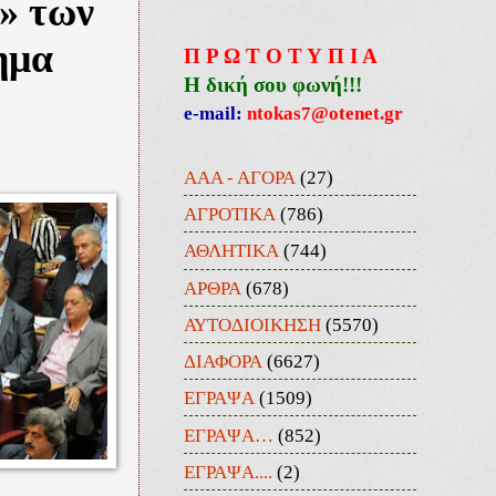
» των
ημα
Π Ρ Ω Τ Ο Τ Υ Π Ι Α
Η δική σου φωνή!!!
e-mail:
ntokas7@otenet.gr
ΑΑΑ - ΑΓΟΡΑ
(27)
ΑΓΡΟΤΙΚΑ
(786)
ΑΘΛΗΤΙΚΑ
(744)
ΑΡΘΡΑ
(678)
ΑΥΤΟΔΙΟΙΚΗΣΗ
(5570)
ΔΙΑΦΟΡΑ
(6627)
ΕΓΡΑΨΑ
(1509)
ΕΓΡΑΨΑ…
(852)
ΕΓΡΑΨΑ....
(2)