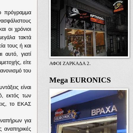
λο πρόγραμμα
νασφάλιστους
αι οι χρόνιοι
μεγάλα τακτά
ία τους ή και
 αυτό, γιατί
μετοχής, είτε
ΑΦΟΙ ΖΑΡΚΑΔΑ 2.
ανονισμό του
Mega EURONICS
ντάξεις είναι
ό, εκτός των
εις, το ΕΚΑΣ
αναπήρων για
ις αναπηρικές