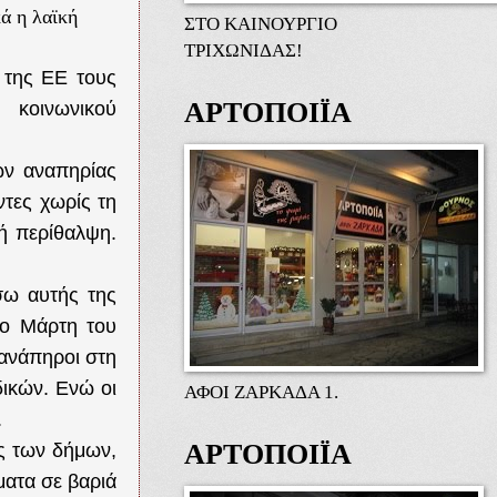
ά η λαϊκή
ΣΤΟ ΚΑΙΝΟΥΡΓΙΟ
ΤΡΙΧΩΝΙΔΑΣ!
 της ΕΕ τους
ΑΡΤΟΠΟΙΪΑ
οινωνικού
ών αναπηρίας
ντες χωρίς τη
κή περίθαλψη.
σω αυτής της
το Μάρτη του
 ανάπηροι στη
δικών. Ενώ οι
ΑΦΟΙ ΖΑΡΚΑΔΑ 1.
.
ΑΡΤΟΠΟΙΪΑ
ς των δήμων,
ματα σε βαριά