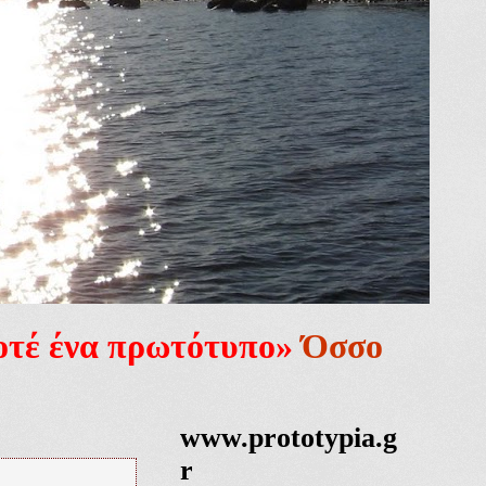
ποτέ ένα πρωτότυπο»
Όσσο
www.prototypia.g
r