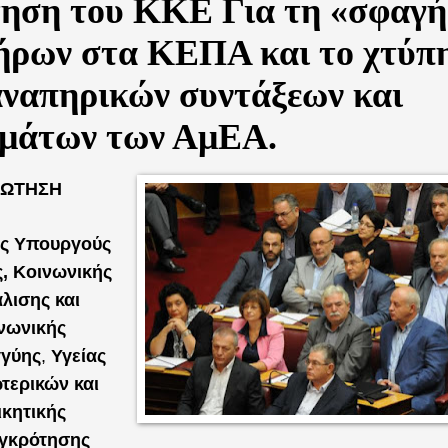
ηση του ΚΚΕ Για τη «σφαγή
ήρων στα ΚΕΠΑ και το χτύπ
αναπηρικών συντάξεων και
ομάτων των ΑμΕΑ.
ΡΩΤΗΣΗ
υς Υπουργούς
, Κοινωνικής
λισης και
νωνικής
γύης
,
Υγείας
τερικών και
ικητικής
γκρότησης