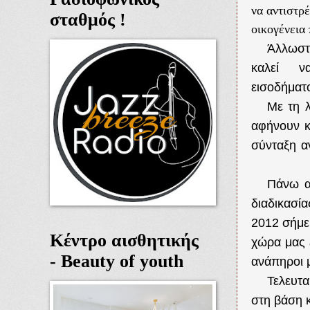
να αντιστρ
σταθμός !
οικογένεια 
Άλλωστ
καλεί ν
εισοδήματ
Με τη 
αφήνουν κ
σύνταξη α
Πάνω α
διαδικασί
2012 σήμερ
Κέντρο αισθητικής
χώρα μας 
- Beauty of youth
ανάπηροι μ
Τελευτα
στη βάση 