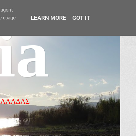
r-agent
LEARN MORE
GOT IT
te usage
ia
ΕΛΛΑΔΑΣ