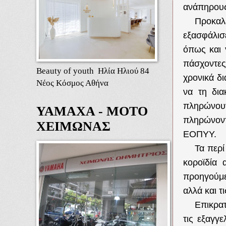
ανάπηρους
Προκαλ
εξασφάλισ
όπως και 
πάσχοντες
Beauty of youth Ηλία Ηλιού 84
χρονικά δ
Νέος Κόσμος Αθήνα
να τη δια
πληρώνουν
ΥΑΜΑΧΑ - ΜΟΤΟ
πληρώνοντ
ΧΕΙΜΩΝΑΣ
ΕΟΠΥΥ.
Τα περί
κοροϊδία 
προηγούμε
αλλά και τ
Επικρατ
τις εξαγγ