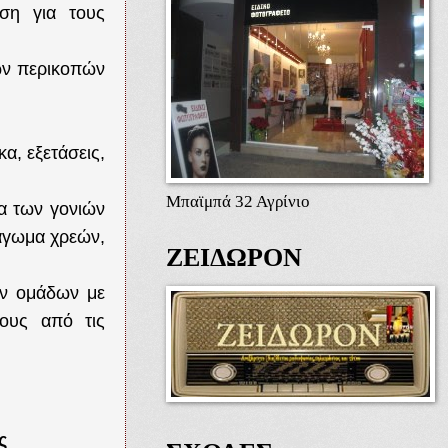
αση για τους
ων περικοπών
α, εξετάσεις,
Μπαϊμπά 32 Αγρίνιο
α των γονιών
πάγωμα χρεών,
ΖΕΙΔΩΡΟΝ
ών ομάδων με
χους από τις
ς