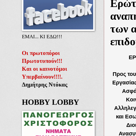
Ερώτ
αναπ
των 
ΕΜΑΙ... ΚΙ ΕΔΩ!!!
επιδ
Οι πρωτοπόροι
Ε
Πρωτοτυπούν!!!
Και οι καινοτόμοι
Προς το
Υπερβαίνουν!!!!.
Εργασίας
Δημήτρης Ντόκας
Ασφά
Κοι
HOBBY LOBBY
Αλληλεγ
και Εσω
Διο
Ανασυ