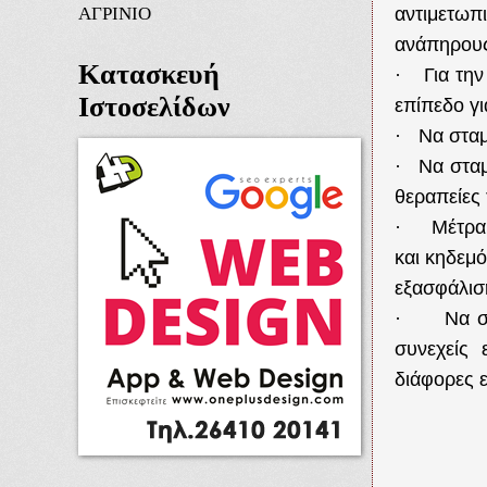
ΑΓΡΙΝΙΟ
αντιμετω
ανάπηρους
Κατασκευή
Για τη
·
Ιστοσελίδων
επίπεδο γι
Να στα
·
Να σταμ
·
θεραπείες
Μέτρα
·
και κηδεμ
εξασφάλιση
Να σ
·
συνεχείς 
διάφορες 