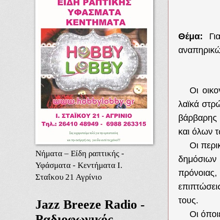
Θέμα:
Για
αναπηρικώ
Οι οικ
λαϊκά στρ
βάρβαρης 
και όλων 
Οι περι
Νήματα – Είδη ραπτικής -
δημόσιων
Υφάσματα - Κεντήματα Ι.
πρόνοιας,
Σταΐκου 21 Αγρίνιο
επιπτώσει
τους.
Jazz Breeze Radio -
Οι όποι
Ραδιοφωνικός