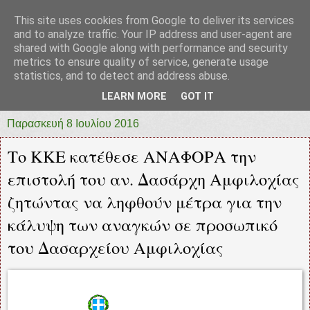
This site uses cookies from Google to deliver its services
prototypia
and to analyze traffic. Your IP address and user-agent are
shared with Google along with performance and security
metrics to ensure quality of service, generate usage
"ΠΡΩΤΟΤΥΠΙΑ" * ΑΝΕΞΑΡΤΗΤΗ-ΗΛΕΚΤΡΟΝΙΚΗ-
statistics, and to detect and address abuse.
ΕΦΗΜΕΡΙΔΑ * ΔΥΤΙΚΗΣ ΕΛΛΑΔΑΣ
LEARN MORE
GOT IT
Παρασκευή 8 Ιουλίου 2016
Το ΚΚΕ κατέθεσε ΑΝΑΦΟΡΑ την
επιστολή του αν. Δασάρχη Αμφιλοχίας
ζητώντας να ληφθούν μέτρα για την
κάλυψη των αναγκών σε προσωπικό
του Δασαρχείου Αμφιλοχίας