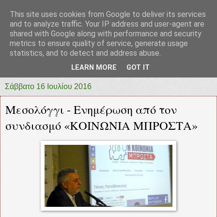
This site uses cookies from Google to deliver its services
prototypia
and to analyze traffic. Your IP address and user-agent are
shared with Google along with performance and security
metrics to ensure quality of service, generate usage
"ΠΡΩΤΟΤΥΠΙΑ" * ΑΝΕΞΑΡΤΗΤΗ-ΗΛΕΚΤΡΟΝΙΚΗ-
statistics, and to detect and address abuse.
ΕΦΗΜΕΡΙΔΑ * ΔΥΤΙΚΗΣ ΕΛΛΑΔΑΣ
LEARN MORE
GOT IT
Σάββατο 16 Ιουλίου 2016
Μεσολόγγι - Ενημέρωση από τον
συνδιασμό «ΚΟΙΝΩΝΙΑ ΜΠΡΟΣΤΑ»