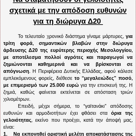
σχετικά με την απόδοση ευθυνών
για τη διώρυγα Δ20
Το τελευταίο χρονικό διάστημα γίναμε μάρτυρες,
για
τρίτη φορά, σημαντικών βλαβών στην διώρυγα
άρδευσης Δ20 της ευρύτερης περιοχής Μεσολογγίου,
με αποτέλεσμα πολλοί αγρότες και παραγωγοί να
ζημιώνονται καθημερινά και να βρίσκονται σε
απόγνωση
. Η Περιφέρεια Δυτικής Ελλάδας, αφού κάλεσε
εμπλεκόμενους φορείς, διέθεσε
το “μεγαλειώδες” ποσό,
με επιμερισμό των 25.000 ευρώ
για την επισκευή της. Η
ζημιά, καθώς φαίνεται εκτείνεται σε απόσταση τριών
χιλιομέτρων.
Επειδή, μέχρι σήμερα, το “γαϊτανάκι” απόδοσης
ευθυνών και αρμοδιοτήτων έχει φθάσει στα
όρια της
γελοιότητας
, εκείνο που προέχει, κατά την άποψή μας,
είναι:
1.
Να εκπονηθεί οριστική μελέτη αποκατάστασης της