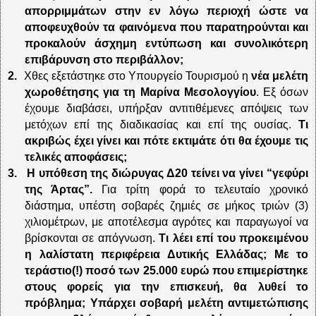
απορριμμάτων στην εν λόγω περιοχή ώστε να
αποφευχθούν τα φαινόμενα που παρατηρούνται και
προκαλούν άσχημη εντύπωση και συνολικότερη
επιβάρυνση στο περιβάλλον;
2.
Χθες εξετάστηκε στο Υπουργείο Τουρισμού η
νέα μελέτη
χωροθέτησης για τη Μαρίνα Μεσολογγίου
. Εξ όσων
έχουμε διαβάσει, υπήρξαν αντιτιθέμενες απόψεις των
μετόχων επί της διαδικασίας και επί της ουσίας.
Τι
ακριβώς έχει γίνει και πότε εκτιμάτε ότι θα έχουμε τις
τελικές αποφάσεις;
3.
Η υπόθεση της διώρυγας Δ20 τείνει να γίνει “γεφύρι
της Άρτας”.
Για τρίτη φορά το τελευταίο χρονικό
διάστημα, υπέστη σοβαρές ζημιές σε μήκος τριών (3)
χιλιομέτρων, με αποτέλεσμα αγρότες και παραγωγοί να
βρίσκονται σε απόγνωση.
Τι λέει επί του προκειμένου
η λαλίστατη περιφέρεια Δυτικής Ελλάδας; Με το
τεράστιο(!) ποσό των 25.000 ευρώ που επιμερίστηκε
στους φορείς για την επισκευή, θα λυθεί το
πρόβλημα; Υπάρχει σοβαρή μελέτη αντιμετώπισης