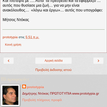
Και πιστέψτε με …. Αυτά τα πρεσβεύει και τα εφαρμόζει …
αυτός που θυσίασε μια ζωή… για να μην είναι
ανακόλουθος… «λόγω και έργω»… αυτός που υπογράφει:
Μήτσος Ντόκας
prototypia
στις
5:51 π.μ.
Κοινή χρήση
‹
›
Αρχική σελίδα
Προβολή έκδοσης ιστού
Πληροφορίες
prototypia
Δημήτρης Ντόκας ΠΡΩΤΟΤΥΠΙΑ www.prototypia.gr
Προβολή πλήρους προφίλ