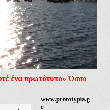
ποτέ ένα πρωτότυπο»
Όσσο
www.prototypia.g
r