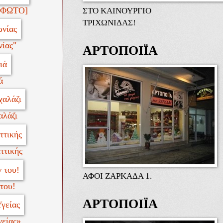
. [ΦΩΤΟ]
ΣΤΟ ΚΑΙΝΟΥΡΓΙΟ
ΤΡΙΧΩΝΙΔΑΣ!
ίας"
ΑΡΤΟΠΟΙΪΑ
ά
αλάζι
ττικής
ΑΦΟΙ ΖΑΡΚΑΔΑ 1.
του!
ΑΡΤΟΠΟΙΪΑ
γείας»