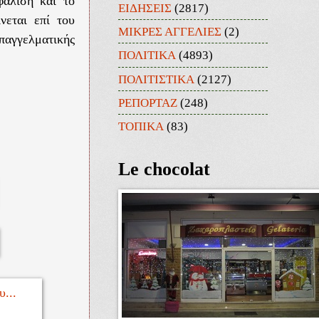
φάλιση και το
ΕΙΔΗΣΕΙΣ
(2817)
νεται επί του
ΜΙΚΡΕΣ ΑΓΓΕΛΙΕΣ
(2)
αγγελματικής
ΠΟΛΙΤΙΚΑ
(4893)
ΠΟΛΙΤΙΣΤΙΚΑ
(2127)
ΡΕΠΟΡΤΑΖ
(248)
ΤΟΠΙΚΑ
(83)
Le chocolat