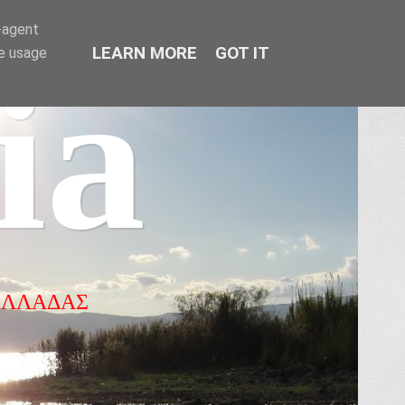
r-agent
LEARN MORE
GOT IT
te usage
ia
ΕΛΛΑΔΑΣ