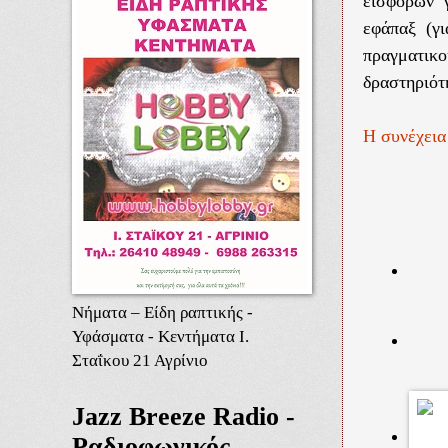
εισφορών γ
εφάπαξ (γι
πραγματικ
δραστηριότη
Η συνέχεια
Νήματα – Είδη ραπτικής -
Υφάσματα - Κεντήματα Ι.
Σταΐκου 21 Αγρίνιο
Jazz Breeze Radio -
Ραδιοφωνικός