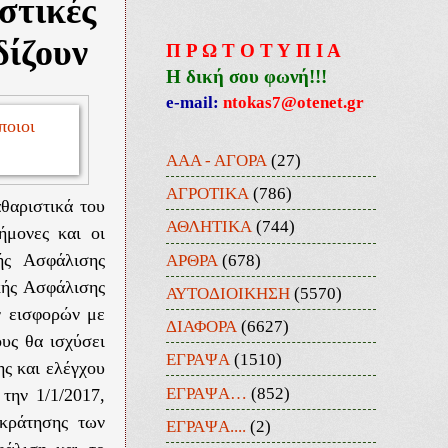
στικές
δίζουν
Π Ρ Ω Τ Ο Τ Υ Π Ι Α
Η δική σου φωνή!!!
e-mail:
ntokas7@otenet.gr
ΑΑΑ - ΑΓΟΡΑ
(27)
ΑΓΡΟΤΙΚΑ
(786)
αθαριστικά του
ΑΘΛΗΤΙΚΑ
(744)
ήμονες και οι
ΑΡΘΡΑ
(678)
ής Ασφάλισης
κής Ασφάλισης
ΑΥΤΟΔΙΟΙΚΗΣΗ
(5570)
ν εισφορών με
ΔΙΑΦΟΡΑ
(6627)
υς θα ισχύσει
ΕΓΡΑΨΑ
(1510)
ης και ελέγχου
ΕΓΡΑΨΑ…
(852)
την 1/1/2017,
κράτησης των
ΕΓΡΑΨΑ....
(2)