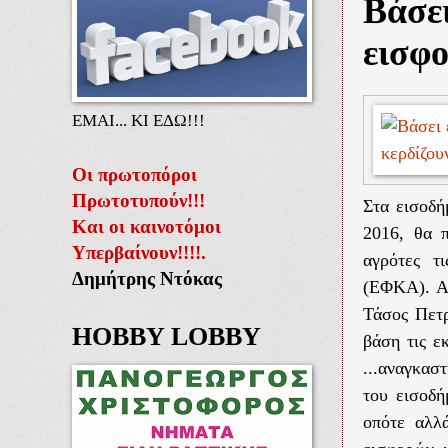
Βάσει
εισφο
ΕΜΑΙ... ΚΙ ΕΔΩ!!!
Οι πρωτοπόροι
Πρωτοτυπούν!!!
Στα εισοδή
Και οι καινοτόμοι
2016, θα π
Υπερβαίνουν!!!!.
αγρότες τ
Δημήτρης Ντόκας
(ΕΦΚΑ). Α
Τάσος Πετ
HOBBY LOBBY
βάση τις ε
...αναγκασ
του εισοδή
οπότε αλλ