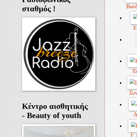
Βανδ
σταθμός !
Ε
Έ
Συν
Κέντρο αισθητικής
- Beauty of youth
Δ
Γ.