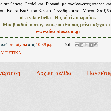
με συνθέσεις Cardel και Piovani, με πασίγνωστες όπερες κα
του Κουρτ Βάιλ, του Κώστα Γιαννίδη και του Μάνου Χατζιδά
«
La
vita
è
bella
- Η ζωή είναι ωραία».
Μια βραδιά μυσταγωγίας που θα σας μείνει αξέχαστη
www.diexodos.com.gr
ε από
prototypia
στις
10:39 μ.μ.
ΛΙΤΙΣΤΙΚΑ
νάρτηση
Αρχική σελίδα
Παλαιότε