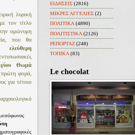
ΕΙΔΗΣΕΙΣ
(2816)
ΜΙΚΡΕΣ ΑΓΓΕΛΙΕΣ
(2)
ειρική λυρική
με τον τίτλο
ΠΟΛΙΤΙΚΑ
(4890)
την ομώνυμη
ΠΟΛΙΤΙΣΤΙΚΑ
(2126)
νία, που θα
ΡΕΠΟΡΤΑΖ
(248)
 με
ελεύθερη
ΤΟΠΙΚΑ
(83)
τυπωσιακές
Αγίου Θωμά
Le chocolat
 πρώτη φορά,
υς για τέτοιο
 αρχαιολογικό
η μεσόφωνος
όπη
ηματογραφικές