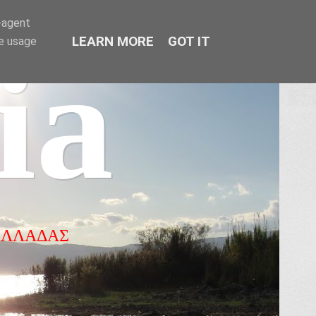
r-agent
LEARN MORE
GOT IT
te usage
ia
ΕΛΛΑΔΑΣ