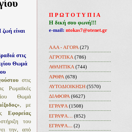
γίου
Π Ρ Ω Τ Ο Τ Υ Π Ι Α
Η δική σου φωνή!!!
e-mail:
ntokas7@otenet.gr
 ζωή είναι
ΑΑΑ - ΑΓΟΡΑ
(27)
ραδιά στις
ΑΓΡΟΤΙΚΑ
(786)
Αγίου Θωμά
ΑΘΛΗΤΙΚΑ
(744)
ίου
ΑΡΘΡΑ
(678)
γούστου
στις
ΑΥΤΟΔΙΟΙΚΗΣΗ
(5570)
ς Ρωμαϊκές
ΔΙΑΦΟΡΑ
(6627)
ου
Θωμά
ιέξοδος»
, με
ΕΓΡΑΨΑ
(1508)
της
Εφορείας
ΕΓΡΑΨΑ…
(852)
στήριξη του
ΕΓΡΑΨΑ....
(2)
νει την, από