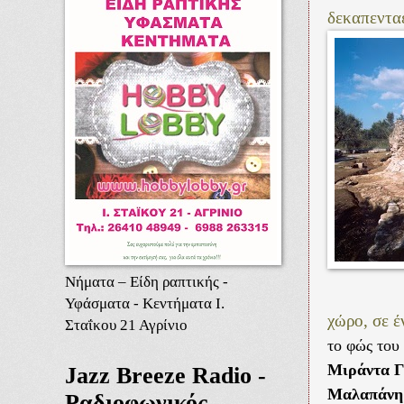
δεκαπενταε
Νήματα – Είδη ραπτικής -
Υφάσματα - Κεντήματα Ι.
χώρο, σε έ
Σταΐκου 21 Αγρίνιο
το φώς του
Μιράντα Γ
Jazz Breeze Radio -
Μαλαπάνη
Ραδιοφωνικός