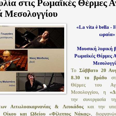
λία στις Ρωμαϊκές Θέρμες Α
 Μεσολογγίου
«
La
vita
è
bella
- Η
ωραία»
Μουσική λυρική β
Ρωμαϊκές Θέρμες 
Μεσολογγ
Το
Σάββατο 20 Αυ
8.30 το βράδυ
στι
Θέρμες του Αγί
Μεσολογγίου, η
«Δ
την συνεργασία 
των Αιτωλοακαρνανίας & Λευκάδος
και την υπο
 Οίκου και Ωδείου «Φίλιππος Νάκας»
, διοργανώ