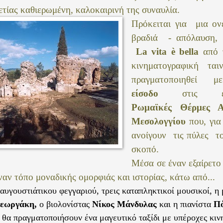
τίας καθιερωμένη, καλοκαιρινή της συναυλία.
Πρόκειται για μια ον
βραδιά - απόλαυση, 
La
vita
è
bella
από 
κινηματογραφική ται
πραγματοποιηθεί
είσοδο
στις εν
Ρωμαϊκές Θέρμες 
Μεσολογγίου
που, για
ανοίγουν τις πύλες το
σκοπό.
Μέσα σε έναν εξαίρετο
ναν τόπο μοναδικής ομορφιάς και ιστορίας, κάτω από...
 αυγουστιάτικου φεγγαριού, τρεις καταπληκτικοί μουσικοί, 
εωργάκη,
ο βιολονίστας
Νίκος Μάνδυλας
και η πιανίστα
Π
θα πραγματοποιήσουν ένα μαγευτικό ταξίδι με υπέροχες κιν