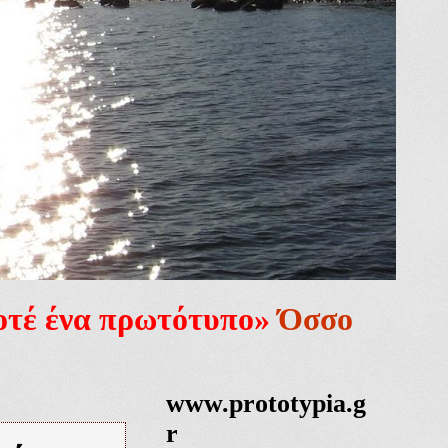
ποτέ ένα πρωτότυπο»
Όσσο
www.prototypia.g
r