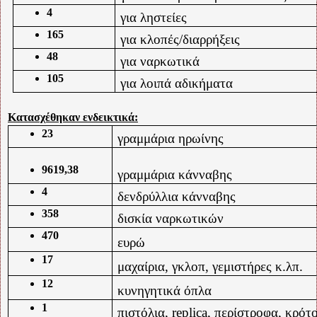
4
για ληστείες
165
για κλοπές/διαρρήξεις
48
για ναρκωτικά
105
για λοιπά αδικήματα
Κατασχέθηκαν ενδεικτικά:
23
γραμμάρια ηρωίνης
9619,38
γραμμάρια κάνναβης
4
δενδρύλλια κάνναβης
358
δισκία ναρκωτικών
470
ευρώ
17
μαχαίρια, γκλοπ, γεμιστήρες κ.λπ.
12
κυνηγητικά όπλα
1
πιστόλια, replica, περίστροφα, κρότ