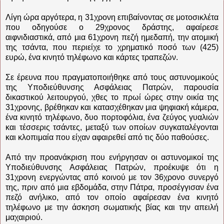
Λίγη ώρα αργότερα, η 31χρονη επιβαίνοντας σε μοτοσικλέτα
που οδηγούσε ο 29χρονος δράστης, αφαίρεσε
αιφνιδιαστικά, από μια 61χρονη πεζή ημεδαπή, την ατομική
της τσάντα, που περιείχε το χρηματικό ποσό των (425)
ευρώ, ένα κινητό τηλέφωνο και κάρτες τραπεζών.
Σε έρευνα που πραγματοποιήθηκε από τους αστυνομικούς
της Υποδιεύθυνσης Ασφάλειας Πατρών, παρουσία
δικαστικού λειτουργού, χθες το πρωί ώρες στην οικία της
31χρονης, βρέθηκαν και κατασχέθηκαν μια ψηφιακή κάμερα,
ένα κινητό τηλέφωνο, δυο πορτοφόλια, ένα ζεύγος γυαλιών
και τέσσερις τσάντες, μεταξύ των οποίων συγκαταλέγονται
και κλοπιμαία που είχαν αφαιρεθεί από τις δύο παθούσες.
Από την προανάκριση που ενήργησαν οι αστυνομικοί της
Υποδιεύθυνσης Ασφάλειας Πατρών, προέκυψε ότι η
31χρονη ενεργώντας από κοινού με τον 36χρονο συνεργό
της, πριν από μια εβδομάδα, στην Πάτρα, προσέγγισαν ένα
πεζό ανήλικο, από τον οποίο αφαίρεσαν ένα κινητό
τηλέφωνο με την άσκηση σωματικής βίας και την απειλή
μαχαιριού.