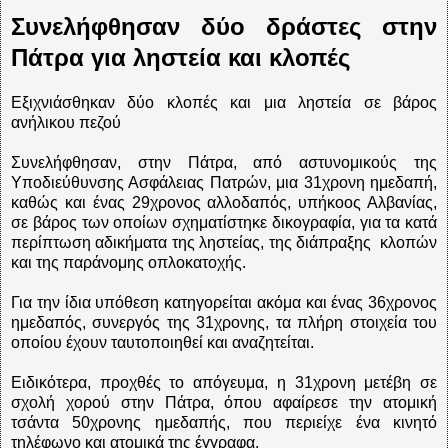
Συνελήφθησαν δύο δράστες στην
Πάτρα για ληστεία και κλοπές
Εξιχνιάσθηκαν δύο κλοπές και μια ληστεία σε βάρος
ανήλικου πεζού
Συνελήφθησαν, στην Πάτρα, από αστυνομικούς της
Υποδιεύθυνσης Ασφάλειας Πατρών, μια 31χρονη ημεδαπή,
καθώς και ένας 29χρονος αλλοδαπός, υπήκοος Αλβανίας,
σε βάρος των οποίων σχηματίστηκε δικογραφία, για τα κατά
περίπτωση αδικήματα της ληστείας, της διάπραξης κλοπών
και της παράνομης οπλοκατοχής.
Για την ίδια υπόθεση κατηγορείται ακόμα και ένας 36χρονος
ημεδαπός, συνεργός της 31χρονης, τα πλήρη στοιχεία του
οποίου έχουν ταυτοποιηθεί και αναζητείται.
Ειδικότερα, προχθές το απόγευμα, η 31χρονη μετέβη σε
σχολή χορού στην Πάτρα, όπου αφαίρεσε την ατομική
τσάντα 50χρονης ημεδαπής, που περιείχε ένα κινητό
τηλέφωνο και ατομικά της έγγραφα.