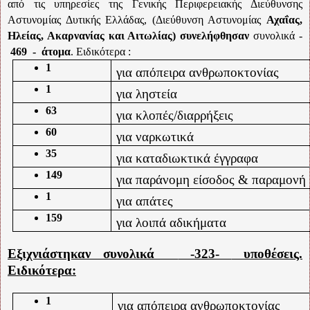
από τις υπηρεσίες της
Γενικής Περιφερειακής Διεύθυνσης
Αστυνομίας Δυτικής Ελλάδας
, (Διεύθυνση Αστυνομίας
Αχαΐας,
Ηλείας, Ακαρνανίας και Αιτωλίας) συνελήφθησαν
συνολικά -
469
-
άτομα
. Ειδικότερα :
1
για απόπειρα ανθρωποκτονίας
1
για ληστεία
63
για κλοπές/διαρρήξεις
60
για ναρκωτικά
35
για καταδιωκτικά έγγραφα
149
για παράνομη είσοδος & παραμονή
1
για απάτες
159
για λοιπά αδικήματα
Εξιχνιάστηκαν συνολικά
-323-
υποθέσεις.
Ειδικότερα:
1
για απόπειρα ανθρωποκτονίας