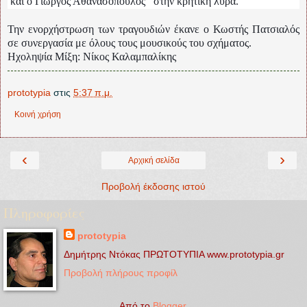
και ο Γιώργος Αθανασόπουλος στην κρητική λύρα.
Την ενορχήστρωση των τραγουδιών έκανε ο Κωστής Πατσιαλός
σε συνεργασία με όλους τους μουσικούς του σχήματος.
Ηχοληψία Μίξη: Νίκος Καλαμπαλίκης
prototypia
στις
5:37 π.μ.
Κοινή χρήση
‹
›
Αρχική σελίδα
Προβολή έκδοσης ιστού
Πληροφορίες
prototypia
Δημήτρης Ντόκας ΠΡΩΤΟΤΥΠΙΑ www.prototypia.gr
Προβολή πλήρους προφίλ
Από το
Blogger
.