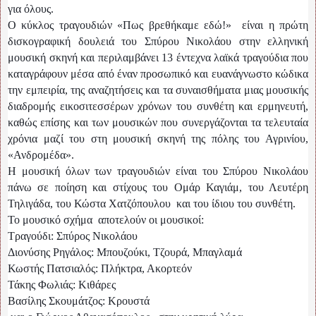
για όλους.
Ο κύκλος τραγουδιών «Πως βρεθήκαμε εδώ!» είναι η πρώτη
δισκογραφική δουλειά του Σπύρου Νικολάου στην ελληνική
μουσική σκηνή και περιλαμβάνει 13 έντεχνα λαϊκά τραγούδια που
καταγράφουν μέσα από έναν προσωπικό και ευανάγνωστο κώδικα
την εμπειρία, της αναζητήσεις και τα συναισθήματα μιας μουσικής
διαδρομής εικοσιτεσσέρων χρόνων του συνθέτη και ερμηνευτή,
καθώς επίσης και των μουσικών που συνεργάζονται τα τελευταία
χρόνια μαζί του στη μουσική σκηνή της πόλης του Αγρινίου,
«Ανδρομέδα».
Η μουσική όλων των τραγουδιών είναι του Σπύρου Νικολάου
πάνω σε ποίηση και στίχους του Ομάρ Καγιάμ, του Λευτέρη
Τηλιγάδα, του Κώστα Χατζόπουλου και του ίδιου του συνθέτη.
Το μουσικό σχήμα αποτελούν οι μουσικοί:
Τραγούδι: Σπύρος Νικολάου
Διονύσης Ρηγάλος: Μπουζούκι, Τζουρά, Μπαγλαμά
Κωστής Πατσιαλός: Πλήκτρα, Ακορτεόν
Τάκης Φωλιάς: Κιθάρες
Βασίλης Σκουμάτζος: Κρουστά