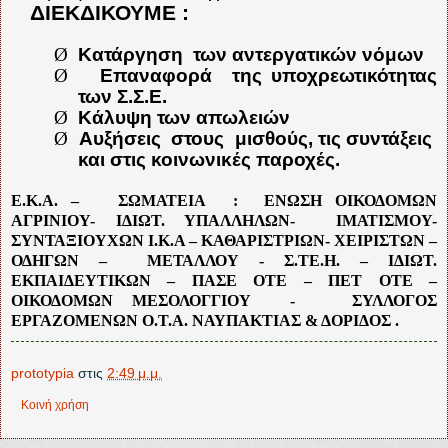
ΔΙΕΚΔΙΚΟΥΜΕ :
Ø
Κατάργηση
των αντεργατικών νόμων
Ø
Επαναφορά
της υποχρεωτικότητας
των Σ.Σ.Ε.
Ø
Κάλυψη των απωλειών
Ø
Αυξήσεις
στους
μισθούς, τις συντάξεις
και στις κοινωνικές παροχές.
Ε.Κ.Α. –
ΣΩΜΑΤΕΙΑ
:
ΕΝΩΣΗ ΟΙΚΟΔΟΜΩΝ
ΑΓΡΙΝΙΟΥ- ΙΔΙΩΤ. ΥΠΑΛΛΗΛΩΝ-
ΙΜΑΤΙΣΜΟΥ-
ΣΥΝΤΑΞΙΟΥΧΩΝ Ι.Κ.Α – ΚΑΘΑΡΙΣΤΡΙΩΝ- ΧΕΙΡΙΣΤΩΝ –
ΟΔΗΓΩΝ –
ΜΕΤΑΛΛΟΥ - Σ.ΤΕ.Η. – ΙΔΙΩΤ.
ΕΚΠΑΙΔΕΥΤΙΚΩΝ – ΠΑΣΕ ΟΤΕ – ΠΕΤ ΟΤΕ –
ΟΙΚΟΔΟΜΩΝ ΜΕΣΟΛΟΓΓΙΟΥ
-
ΣΥΛΛΟΓΟΣ
ΕΡΓΑΖΟΜΕΝΩΝ Ο.Τ.Α. ΝΑΥΠΑΚΤΙΑΣ & ΔΟΡΙΔΟΣ .
prototypia
στις
2:49 μ.μ.
Κοινή χρήση