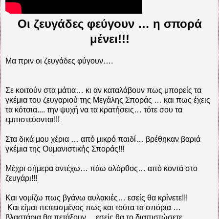
Οι ζευγάδες φεύγουν … η σπορά
μένει!!!
Μα πριν οι ζευγάδες φύγουν….
Σε κοιτούν στα μάτια… κι αν καταλάβουν πως μπορείς τα
γκέμια του ζευγαριού της Μεγάλης Σποράς … και πως έχεις
τα κότσια.... την ψυχή να τα κρατήσεις… τότε σου τα
εμπιστεύονται!!!
Στα δικά μου χέρια … από μικρό παιδί… βρέθηκαν βαριά
γκέμια της Ουμανιστικής Σποράς!!!
Μέχρι σήμερα αντέχω… πάω ολόρθος… από κοντά στο
ζευγάρι!!!
Και νομίζω πως βγάνω αυλακιές… εσείς θα κρίνετε!!!
Και είμαι πεπεισμένος πως και τούτα τα σπόρια …
βλαστάρια θα πετάξουν… εσείς θα το διαπιστώσετε…