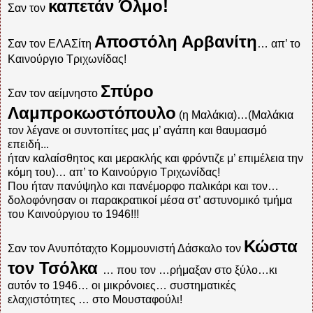
καπετάν Όλμο!
Σαν τον
Αποστόλη Αρβανίτη
Σαν τον ΕΛΑΣίτη
… απ’ το
Καινούργιο Τριχωνίδας!
Σπύρο
Σαν τον αείμνηστο
Λαμπροκωστόπουλο
(η Μαλάκια)…(Μαλάκια
τον λέγανε οι συντοπίτες μας μ’ αγάπη και θαυμασμό
επειδή...
ήταν καλαίσθητος και μερακλής και φρόντιζε μ’ επιμέλεια την
κόμη του)… απ’ το Καινούργιο Τριχωνίδας!
Που ήταν πανύψηλο και πανέμορφο παλικάρι και τον…
δολοφόνησαν οι παρακρατικοί μέσα στ’ αστυνομικό τμήμα
του Καινούργιου το 1946!!!
Κώστα
Σαν τον Ανυπόταχτο Κομμουνιστή Δάσκαλο τον
τον Τσόλκα
… που τον …ρήμαξαν στο ξύλο…κι
αυτόν το 1946… οι μικρόνοιες… συστηματικές
ελαχιστότητες … στο Μουσταφούλι!