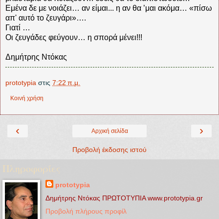
Εμένα δε με νοιάζει… αν είμαι... η αν θα ’μαι ακόμα… «πίσω
απ' αυτό το ζευγάρι»….
Γιατί …
Οι ζευγάδες φεύγουν… η σπορά μένει!!!
Δημήτρης Ντόκας
prototypia
στις
7:22 π.μ.
Κοινή χρήση
‹
›
Αρχική σελίδα
Προβολή έκδοσης ιστού
Πληροφορίες
prototypia
Δημήτρης Ντόκας ΠΡΩΤΟΤΥΠΙΑ www.prototypia.gr
Προβολή πλήρους προφίλ