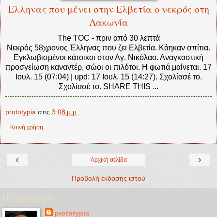
Ελληνας που μένει στην Ελβετία ο νεκρός στη
Λακωνία
The TOC
-
‎πριν από 30 λεπτά‎
Νεκρός 58χρονος Έλληνας που ζει Ελβετία. Κάηκαν σπίτια.
Εγκλωβισμένοι κάτοικοι στον Αγ. Νικόλαο. Αναγκαστική
προσγείωση καναντέρ, σώοι οι πιλότοι. Η φωτιά μαίνεται. 17
Ιουλ. 15 (07:04) | upd: 17 Ιουλ. 15 (14:27). Σχολίασέ το.
Σχολίασέ το. SHARE THIS ...
prototypia
στις
3:08 μ.μ.
Κοινή χρήση
‹
›
Αρχική σελίδα
Προβολή έκδοσης ιστού
Πληροφορίες
prototypia