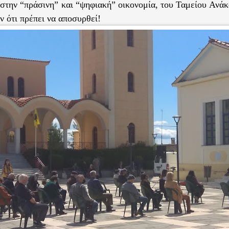
 στην “πράσινη” και “ψηφιακή” οικονομία, του Ταμείου Ανά
ν ότι πρέπει να αποσυρθεί!