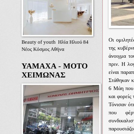
Οι ομιλητέ
Beauty of youth Ηλία Ηλιού 84
της κυβέρν
Νέος Κόσμος Αθήνα
άνοιγμα το
πριν. Η λο
ΥΑΜΑΧΑ - ΜΟΤΟ
είναι παραπ
ΧΕΙΜΩΝΑΣ
Στάθηκαν κ
6 Μάη που 
και φορείς 
Τόνισαν ότ
που φέρνε
συνδικαλισ
παρουσιάζο