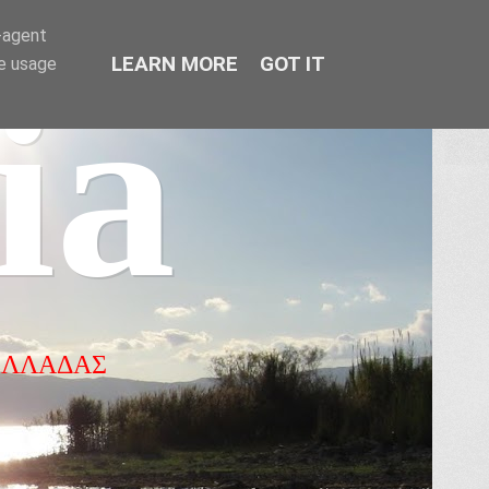
r-agent
LEARN MORE
GOT IT
te usage
ia
ΕΛΛΑΔΑΣ