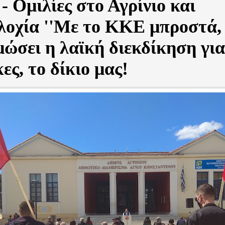
 Ομιλίες στο Αγρίνιο και
οχία ''Με το ΚΚΕ μπροστά, 
ώσει η λαϊκή διεκδίκηση για
ες, το δίκιο μας!