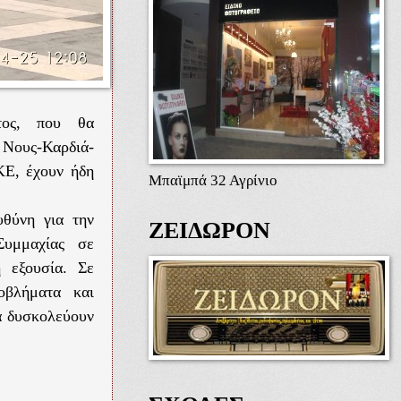
τος, που θα
 Νους-Καρδιά-
ΚΕ, έχουν ήδη
Μπαϊμπά 32 Αγρίνιο
υθύνη για την
ΖΕΙΔΩΡΟΝ
Συμμαχίας σε
ή εξουσία. Σε
οβλήματα και
α δυσκολεύουν