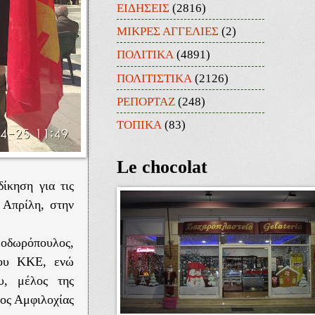
ΕΙΔΗΣΕΙΣ
(2816)
ΜΙΚΡΕΣ ΑΓΓΕΛΙΕΣ
(2)
ΠΟΛΙΤΙΚΑ
(4891)
ΠΟΛΙΤΙΣΤΙΚΑ
(2126)
ΡΕΠΟΡΤΑΖ
(248)
ΤΟΠΙΚΑ
(83)
Le chocolat
ίκηση για τις
5 Απρίλη, στην
εοδωρόπουλος,
του ΚΚΕ, ενώ
υ, μέλος της
ος Αμφιλοχίας