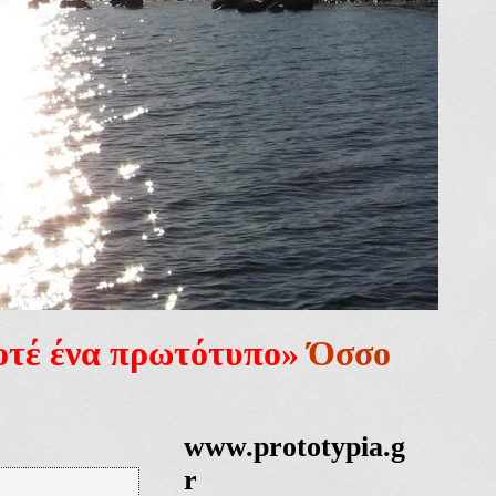
ποτέ ένα πρωτότυπο»
Όσσο
www.prototypia.g
r