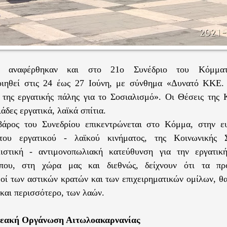
ας αναφέρθηκαν και στο 21ο Συνέδριο του Κόμμα
οιηθεί στις 24 έως 27 Ιούνη, με σύνθημα «Δυνατό ΚΚΕ.
της εργατικής πάλης για το Σοσιαλισμό». Οι Θέσεις της 
ιάδες εργατικά, λαϊκά σπίτια.
βάρος του Συνεδρίου επικεντρώνεται στο Κόμμα, στην ε
του εργατικού - λαϊκού κινήματος, της Κοινωνικής 
αλιστική - αντιμονοπωλιακή κατεύθυνση για την εργατικ
που, στη χώρα μας και διεθνώς, δείχνουν ότι τα πρ
οί των αστικών κρατών και των επιχειρηματικών ομίλων, θ
 και περισσότερο, των λαών.
μεακή Οργάνωση Αιτωλοακαρνανίας