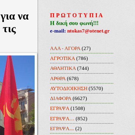
για να
Π Ρ Ω Τ Ο Τ Υ Π Ι Α
Η δική σου φωνή!!!
 τις
e-mail:
ntokas7@otenet.gr
ΑΑΑ - ΑΓΟΡΑ
(27)
ΑΓΡΟΤΙΚΑ
(786)
ΑΘΛΗΤΙΚΑ
(744)
ΑΡΘΡΑ
(678)
ΑΥΤΟΔΙΟΙΚΗΣΗ
(5570)
ΔΙΑΦΟΡΑ
(6627)
ΕΓΡΑΨΑ
(1508)
ΕΓΡΑΨΑ…
(852)
ΕΓΡΑΨΑ....
(2)