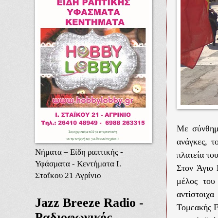
Με σύνθημ
ανάγκες, τ
Νήματα – Είδη ραπτικής -
πλατεία το
Υφάσματα - Κεντήματα Ι.
Στον Άγιο 
Σταΐκου 21 Αγρίνιο
μέλος του
αντίστοιχ
Jazz Breeze Radio -
Τομεακής Ε
Ραδιοφωνικός