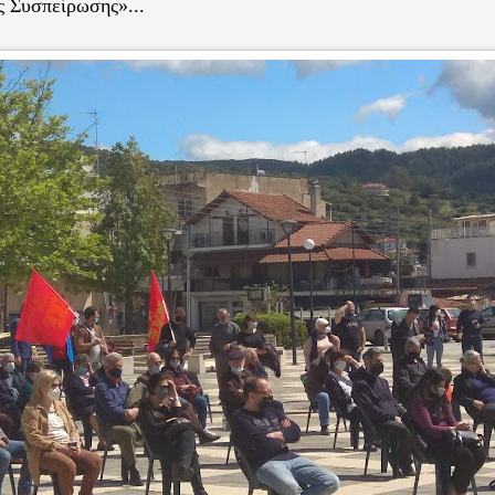
ς Συσπείρωσης»...