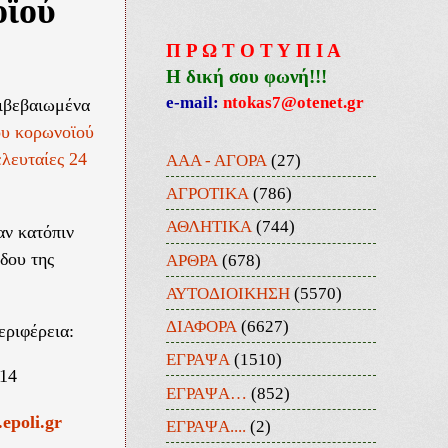
οϊού
Π Ρ Ω Τ Ο Τ Υ Π Ι Α
Η δική σου φωνή!!!
e-mail:
ntokas7@otenet.gr
πιβεβαιωμένα
ου κορωνοϊού
ελευταίες 24
ΑΑΑ - ΑΓΟΡΑ
(27)
ΑΓΡΟΤΙΚΑ
(786)
ΑΘΛΗΤΙΚΑ
(744)
αν κατόπιν
δου της
ΑΡΘΡΑ
(678)
ΑΥΤΟΔΙΟΙΚΗΣΗ
(5570)
ΔΙΑΦΟΡΑ
(6627)
εριφέρεια:
ΕΓΡΑΨΑ
(1510)
 14
ΕΓΡΑΨΑ…
(852)
epoli.gr
ΕΓΡΑΨΑ....
(2)