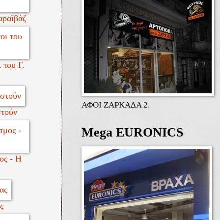
αραϊβάζ
 του Γ.
ΑΦΟΙ ΖΑΡΚΑΔΑ 2.
στούν
Mega EURONICS
ος - Η
ς