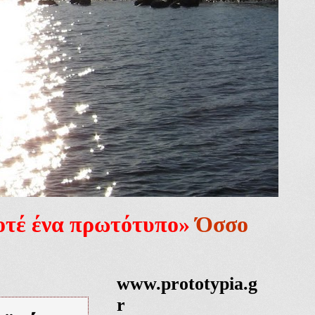
ποτέ ένα πρωτότυπο»
Όσσο
www.prototypia.g
r