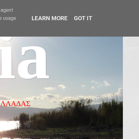
r-agent
LEARN MORE
GOT IT
te usage
ia
ΕΛΛΑΔΑΣ