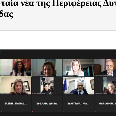
ταία νέα της Περιφέρειας Δυ
δας