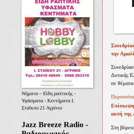
Συνεδρία
την Αμαλ
Συνεδρίασ
Δυτικής Ε
σε θέματα
Νήματα – Είδη ραπτικής -
Περισσότε
Υφάσματα - Κεντήματα Ι.
Επίσκεψη
Σταΐκου 21 Αγρίνιο
ακτή της
Jazz Breeze Radio -
Στη βόρει
Ραδιοφωνικός