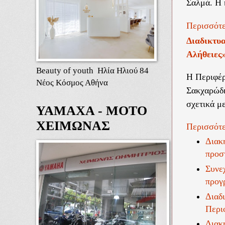
Σαλμά. Η 
Περισσότε
Διαδικτυα
Αλήθειες
Beauty of youth Ηλία Ηλιού 84
Η Περιφέρ
Νέος Κόσμος Αθήνα
Σακχαρώδη
σχετικά μ
ΥΑΜΑΧΑ - ΜΟΤΟ
ΧΕΙΜΩΝΑΣ
Περισσότε
Διακ
προσ
Συνεχ
προγ
Διαδι
Περι
Διακ