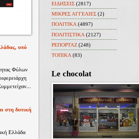
ΕΙΔΗΣΕΙΣ
(2817)
ΜΙΚΡΕΣ ΑΓΓΕΛΙΕΣ
(2)
ΠΟΛΙΤΙΚΑ
(4897)
ΠΟΛΙΤΙΣΤΙΚΑ
(2127)
ΡΕΠΟΡΤΑΖ
(248)
λάδας, υπό
ΤΟΠΙΚΑ
(83)
ότητας Φύλων
Le chocolat
ριφερειάρχη
υμμετείχαν...
ι στη δυτική
τική Ελλάδα