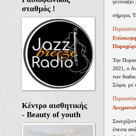
γειτνιάζει
σταθμός !
σήμερα, Τ
Περισσότε
Επίσκεψη 
Παραχώρ
Την Πυροσ
2021, ο Α
των διαδ
Σώμα, με 
Περισσότε
Κέντρο αισθητικής
Δειγματολ
- Beauty of youth
Συνεχίζον
έπειτα απ