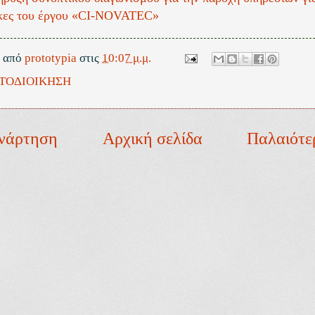
κες του έργου «CI-NOVATEC»
ε από
prototypia
στις
10:07 μ.μ.
ΤΟΔΙΟΙΚΗΣΗ
νάρτηση
Αρχική σελίδα
Παλαιότε