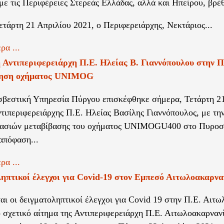
 με τις Περιφέρειες Στερεάς Ελλάδας, αλλά και Ηπείρου, βρέθ
ετάρτη 21 Απριλίου 2021, ο Περιφερειάρχης, Νεκτάριος...
ρα ...
Αντιπεριφερειάρχη Π.Ε. Ηλείας Β. Γιαννόπουλου στην Π
ηση οχήματος UNIMOG
βεστική Υπηρεσία Πύργου επισκέφθηκε σήμερα, Τετάρτη 21
ντιπεριφερειάρχης Π.Ε. Ηλείας Βασίλης Γιαννόπουλος, με τ
ικασιών μεταβίβασης του οχήματος UNIMOGU400 στο Πυροσ
απόφαση...
ρα ...
ηπτικοί έλεγχοι για Covid-19 στον Εμπεσό Αιτωλοακαρνα
ται οι δειγματοληπτικοί έλεγχοι για Covid 19 στην Π.Ε. Αιτω
ό σχετικό αίτημα της Αντιπεριφερειάρχη Π.Ε. Αιτωλοακαρναν