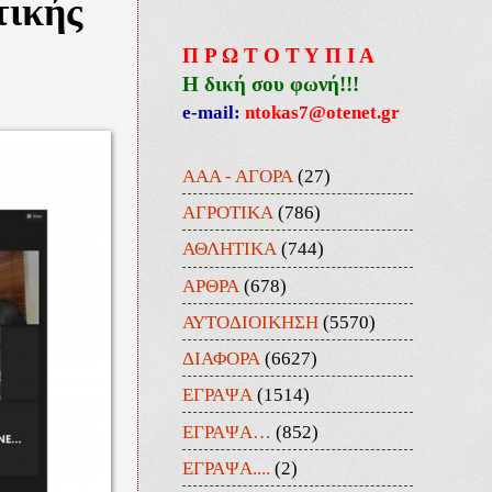
τικής
Π Ρ Ω Τ Ο Τ Υ Π Ι Α
Η δική σου φωνή!!!
e-mail:
ntokas7@otenet.gr
ΑΑΑ - ΑΓΟΡΑ
(27)
ΑΓΡΟΤΙΚΑ
(786)
ΑΘΛΗΤΙΚΑ
(744)
ΑΡΘΡΑ
(678)
ΑΥΤΟΔΙΟΙΚΗΣΗ
(5570)
ΔΙΑΦΟΡΑ
(6627)
ΕΓΡΑΨΑ
(1514)
ΕΓΡΑΨΑ…
(852)
ΕΓΡΑΨΑ....
(2)