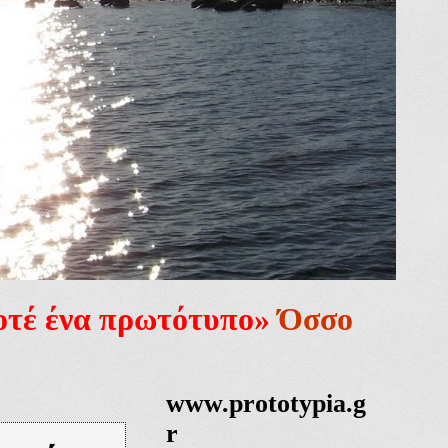
ποτέ ένα πρωτότυπο»
Όσσο
www.prototypia.g
r