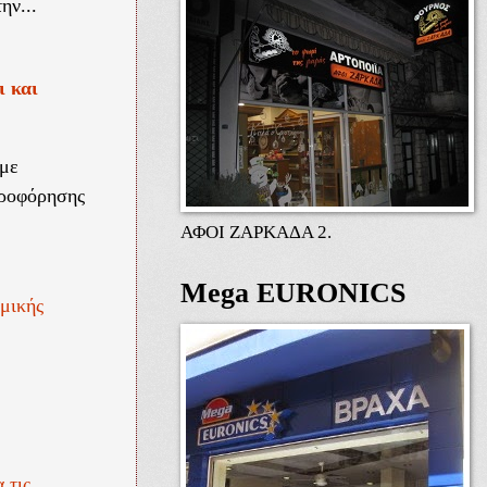
ην...
ι και
 με
ηροφόρησης
ΑΦΟΙ ΖΑΡΚΑΔΑ 2.
Mega EURONICS
μικής
 τις