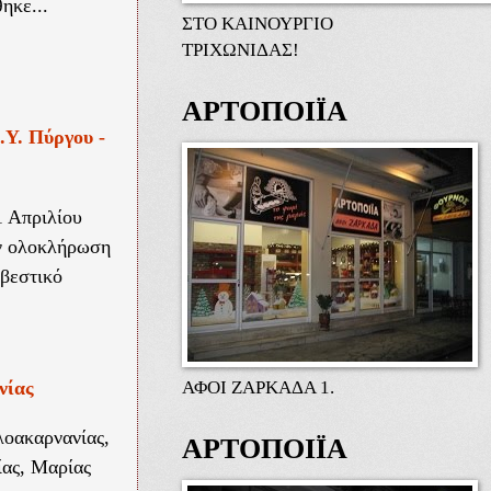
ηκε...
ΣΤΟ ΚΑΙΝΟΥΡΓΙΟ
ΤΡΙΧΩΝΙΔΑΣ!
ΑΡΤΟΠΟΙΪΑ
.Υ. Πύργου -
 Απριλίου
ην ολοκλήρωση
βεστικό
ΑΦΟΙ ΖΑΡΚΑΔΑ 1.
νίας
λοακαρνανίας,
ΑΡΤΟΠΟΙΪΑ
ίας, Μαρίας