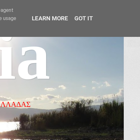
r-agent
LEARN MORE
GOT IT
te usage
ia
ΕΛΛΑΔΑΣ