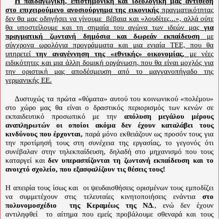
Η παιδαγωγική, επιστημονική και ιδεολογική μας αντίθεση
στο επιχειρούμενο ανοσιούργημα της εικονικής
πραγματικότητας
δεν θα μας οδηγήσει να γίνουμε βέβαια και «λουδίτες...», αλλά ούτε
θα υποστείλουμε και τη σημαία του αγώνα των ιδεών μας
για
πραγματική ζωντανή δημόσια και δωρεάν εκπαίδευση
με
σύγχρονα ωρολόγια προγράμματα και μια ενιαία ΤΕΕ, που θα
υπηρετεί
την αναγέννηση της «εθνικής» οικονομίας,
με νέες
ειδικότητες και μια άλλη δομική οργάνωση, που θα είναι μοχλός για
την οριστική μας αποδέσμευση από το μαγγανοπήγαδο της
γερμανικής ΕΕ.
Δυστυχώς τα πρώτα «θύματα» αυτού του κοινωνικού «πολέμου»
στο χώρο μας θα είναι ο δραστικός περιορισμός των κενών σε
εκπαιδευτικό προσωπικό με την
απόλυση μεγάλου μέρους
αναπληρωτών
οι οποίοι ακόμα δεν έχουν καταλάβει τους
κινδύνους που έρχονται,
παρά μόνο εκθειάζουν ως προσόν τους για
την προτίμησή τους στη συνέχεια της εργασίας, το γεγονός ότι
συνέβαλαν στην τηλεκπαίδευση, δηλαδή στο μηχανισμό που τους
καταργεί και
δεν υπερασπίζονται τη ζωντανή εκπαίδευση και το
ανοιχτό σχολείο, που εξασφαλίζουν τις θέσεις τους!
Η απειρία τους ίσως και
οι ψευδαισθήσεις ορισμένων τους εμποδίζει
να συμμετέχουν στις τελευταίες κινητοποιήσεις ενάντια
στο
πολυνομοσχέδιο
της Κεραμέως της ΝΔ
., ενώ δεν έχουν
αντιληφθεί
το αίτημα που εμείς προβάλουμε σθεναρά και τους