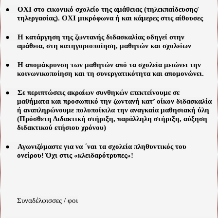
●
ΟΧΙ στο εικονικό σχολείο της αμάθειας (τηλεκπαίδευσης/
τηλεργασίας). ΟΧΙ μικρόφωνα ή και κάμερες στις αίθουσες
●
Η κατάργηση της ζωντανής διδασκαλίας οδηγεί στην
αμάθεια, στη κατηγοριοποίηση, μαθητών και σχολείων
●
Η απομάκρυνση των μαθητών από τα σχολεία μειώνει την
κοινωνικοποίηση και τη συνεργατικότητα και απομονώνει.
●
Σε περιπτώσεις ακραίων συνθηκών επεκτείνουμε σε
μαθήματα και προσωπικό την ζωντανή κατ’ οίκον διδασκαλία
ή αναπληρώνουμε πολυποίκιλα την αναγκαία μαθησιακή ύλη
(Πρόσθετη Διδακτική στήριξη, παράλληλη στήριξη, αύξηση
διδακτικού ετήσιου χρόνου)
●
Αγωνιζόμαστε για να ΄ναι τα σχολεία πληθυντικός του
ονείρου! Όχι στις «κλειδαρότρυπες»!
Συναδέλφισσες / φοι