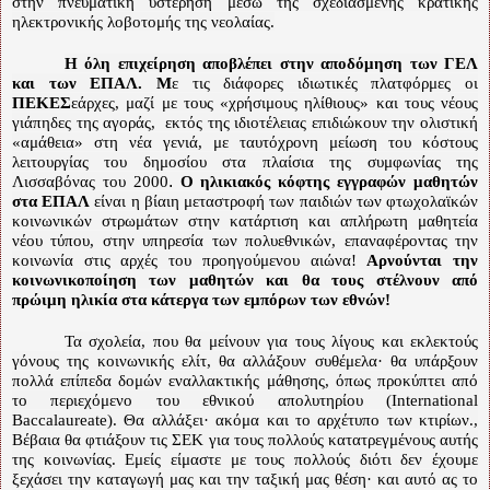
στην πνευματική υστέρηση μέσω της σχεδιασμένης κρατικής
ηλεκτρονικής λοβοτομής της νεολαίας.
Η όλη επιχείρηση αποβλέπει στην αποδόμηση των ΓΕΛ
και των ΕΠΑΛ. Μ
ε τις διάφορες ιδιωτικές πλατφόρμες οι
ΠΕΚΕΣ
εάρχες, μαζί με τους «χρήσιμους ηλίθιους» και τους νέους
γιάπηδες της αγοράς,
εκτός της ιδιοτέλειας επιδιώκουν την ολιστική
«αμάθεια» στη νέα γενιά, με ταυτόχρονη μείωση του κόστους
λειτουργίας του δημοσίου στα πλαίσια της συμφωνίας της
.
Λισσαβόνας του 2000
Ο ηλικιακός κόφτης εγγραφών μαθητών
στα ΕΠΑΛ
είναι η βίαιη μεταστροφή των παιδιών των φτωχολαϊκών
κοινωνικών στρωμάτων στην κατάρτιση και απλήρωτη μαθητεία
νέου τύπου, στην υπηρεσία των πολυεθνικών, επαναφέροντας την
κοινωνία στις αρχές του προηγούμενου αιώνα!
Αρνούνται την
κοινωνικοποίηση των μαθητών και θα τους στέλνουν από
πρώιμη ηλικία στα κάτεργα των εμπόρων των εθνών!
Τα σχολεία, που θα μείνουν για τους λίγους και εκλεκτούς
γόνους της κοινωνικής ελίτ, θα αλλάξουν συθέμελα· θα υπάρξουν
πολλά επίπεδα δομών εναλλακτικής μάθησης, όπως προκύπτει από
το περιεχόμενο του εθνικού απολυτηρίου (
International
Baccalaureate). Θα αλλάξει· ακόμα και το αρχέτυπο των κτιρίων.,
Βέβαια θα φτιάξουν τις ΣΕΚ για τους πολλούς κατατρεγμένους αυτής
της κοινωνίας. Εμείς είμαστε με τους πολλούς διότι δεν έχουμε
ξεχάσει την καταγωγή μας και την ταξική μας θέση· και αυτό ας το