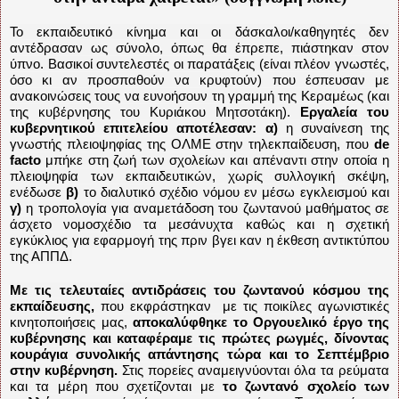
Το εκπαιδευτικό κίνημα και οι δάσκαλοι/καθηγητές δεν
αντέδρασαν ως σύνολο, όπως θα έπρεπε, πιάστηκαν στον
ύπνο. Βασικοί συντελεστές οι παρατάξεις (είναι πλέον γνωστές,
όσο κι αν προσπαθούν να κρυφτούν) που έσπευσαν με
ανακοινώσεις τους να ευνοήσουν τη γραμμή της Κεραμέως (και
της κυβέρνησης του Κυριάκου Μητσοτάκη).
Εργαλεία του
κυβερνητικού επιτελείου αποτέλεσαν:
α)
η συναίνεση της
γνωστής πλειοψηφίας της ΟΛΜΕ στην τηλεκπαίδευση, που
de
facto
μπήκε στη ζωή των σχολείων και απέναντι στην οποία η
πλειοψηφία των εκπαιδευτικών, χωρίς συλλογική σκέψη,
ενέδωσε
β)
το διαλυτικό σχέδιο νόμου εν μέσω εγκλεισμού και
γ)
η τροπολογία για αναμετάδοση του ζωντανού μαθήματος σε
άσχετο νομοσχέδιο τα μεσάνυχτα καθώς και η σχετική
εγκύκλιος για εφαρμογή της πριν βγει καν η έκθεση αντικτύπου
της ΑΠΠΔ.
Με τις τελευταίες αντιδράσεις του ζωντανού κόσμου της
εκπαίδευσης,
που εκφράστηκαν
με τις ποικίλες αγωνιστικές
κινητοποιήσεις μας,
αποκαλύφθηκε το Οργουελικό έργο της
κυβέρνησης και καταφέραμε τις πρώτες ρωγμές, δίνοντας
κουράγια συνολικής απάντησης τώρα και το Σεπτέμβριο
στην κυβέρνηση.
Στις πορείες αναμειγνύονται όλα τα ρεύματα
και τα μέρη που σχετίζονται με
το ζωντανό σχολείο των