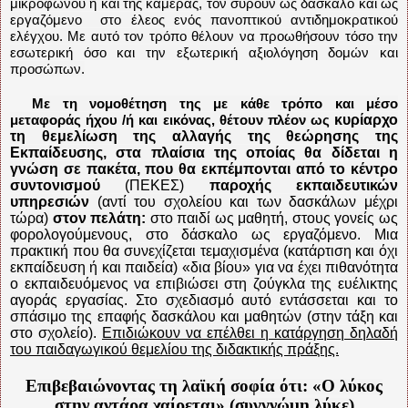
μικροφώνου ή και της κάμερας, τον σύρουν ως δάσκαλο και ως
εργαζόμενο
στο έλεος ενός πανοπτικού αντιδημοκρατικού
ελέγχου. Με αυτό τον τρόπο θέλουν να προωθήσουν τόσο την
εσωτερική όσο και την εξωτερική αξιολόγηση δομών και
προσώπων.
Με τη νομοθέτηση της με κάθε τρόπο και μέσο
κυρίαρχο
μεταφοράς ήχου /ή και εικόνας, θέτουν πλέον ως
τη θεμελίωση της αλλαγής της θεώρησης της
Εκπαίδευσης, στα πλαίσια της οποίας θα δίδεται η
γνώση σε πακέτα,
που θα εκπέμπονται από το κέντρο
συντονισμού
(ΠΕΚΕΣ)
παροχής εκπαιδευτικών
υπηρεσιών
(αντί του σχολείου και των δασκάλων μέχρι
τώρα)
στον πελάτη:
στο παιδί ως μαθητή, στους γονείς ως
φορολογούμενους, στο δάσκαλο ως εργαζόμενο. Μια
πρακτική που θα συνεχίζεται τεμαχισμένα (κατάρτιση και όχι
εκπαίδευση ή και παιδεία) «δια βίου» για να έχει πιθανότητα
ο εκπαιδευόμενος να επιβιώσει στη ζούγκλα της ευέλικτης
αγοράς εργασίας. Στο σχεδιασμό αυτό εντάσσεται και το
σπάσιμο της επαφής δασκάλου και μαθητών (στην τάξη και
στο σχολείο).
Επιδιώκουν να επέλθει η κατάργηση δηλαδή
του παιδαγωγικού θεμελίου της διδακτικής πράξης.
Επιβεβαιώνοντας τη λαϊκή σοφία ότι: «Ο λύκος
στην αντάρα χαίρεται» (συγγνώμη λύκε)