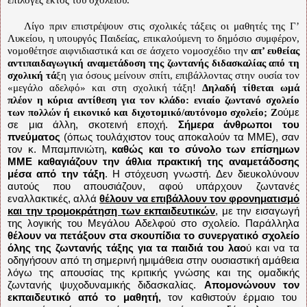
Λίγο πριν επιστρέψουν στις σχολικές τάξεις οι μαθητές της Γ’
Λυκείου, η υπουργός Παιδείας, επικαλούμενη το δημόσιο συμφέρον,
νομοθέτησε αιφνιδιαστικά και σε άσχετο νομοσχέδιο την
απ’ ευθείας
αντιπαιδαγωγική αναμετάδοση της ζωντανής διδασκαλίας από τη
σχολική τά
ξη για όσους μείνουν σπίτι, επιβάλλοντας στην ουσία τον
«μεγάλο αδελφό» και στη σχολική τάξη!
Δηλαδή τίθεται ωμά
πλέον η κύρια αντίθεση για τον κλάδο: ενιαίο ζωντανό σχολείο
των πολλών ή εικονικό και διχοτομικό/αυτόνομο σχολείο; Ζ
ούμε
σε μια άλλη, σκοτεινή εποχή.
Σήμερα άνθρωποι του
πνεύματος
(όπως τουλάχιστον τους αποκαλούν τα ΜΜΕ), σαν
τον κ. Μπαμπινιώτη,
καθώς και το σύνολο των επίσημων
ΜΜΕ
καθαγιάζουν την άθλια πρακτική της αναμετάδοσης
μέσα από την τάξη
. Η στόχευση γνωστή. Δεν διευκολύνουν
αυτούς που απουσιάζουν, αφού υπάρχουν ζωντανές
εναλλακτικές, αλλά
θέλουν να επιβάλλουν τον φρονηματισμό
και την τρομοκράτηση των εκπαιδευτικών
, με την εισαγωγή
της λογικής του Μεγάλου Αδελφού στο σχολείο. Παράλληλα
θέλουν να πετάξουν στα σκουπίδια το συνεργατικό σχολείο
όλης της ζωντανής τάξης για τα παιδιά του λαο
ύ και να τα
οδηγήσουν από τη σημερινή ημιμάθεια στην ουσιαστική αμάθεια
λόγω της απουσίας της κριτικής γνώσης και της ομαδικής
ζωντανής ψυχοδυναμικής διδασκαλίας.
Απομονώνουν τον
εκπαιδευτικό από το μαθητή,
τον καθιστούν έρμαιο του