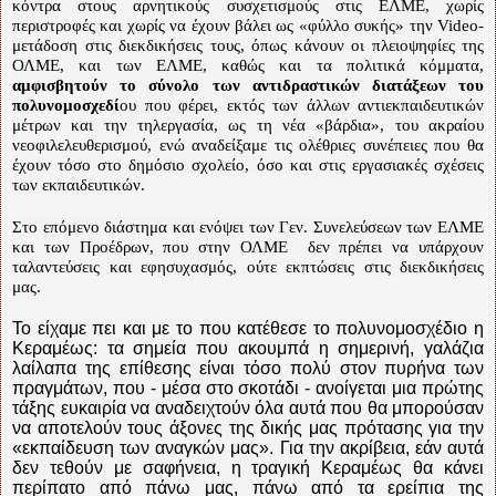
κόντρα στους αρνητικούς συσχετισμούς στις ΕΛΜΕ, χωρίς
περιστροφές και χωρίς να έχουν βάλει ως «φύλλο συκής» την Video-
μετάδοση στις διεκδικήσεις τους, όπως κάνουν οι πλειοψηφίες της
ΟΛΜΕ, και των ΕΛΜΕ, καθώς και τα πολιτικά κόμματα,
αμφισβητούν το σύνολο των αντιδραστικών διατάξεων του
πολυνομοσχεδί
ου που φέρει, εκτός των άλλων αντιεκπαιδευτικών
μέτρων και την τηλεργασία, ως τη νέα «βάρδια», του ακραίου
νεοφιλελευθερισμού, ενώ αναδείξαμε τις ολέθριες συνέπειες που θα
έχουν τόσο στο δημόσιο σχολείο, όσο και στις εργασιακές σχέσεις
των εκπαιδευτικών.
Στο επόμενο διάστημα και ενόψει των Γεν. Συνελεύσεων των ΕΛΜΕ
και των Προέδρων, που στην ΟΛΜΕ
δεν πρέπει να υπάρχουν
ταλαντεύσεις και εφησυχασμός, ούτε εκπτώσεις στις διεκδικήσεις
μας.
Το είχαμε πει και με το που κατέθεσε το πολυνομοσχέδιο η
Κεραμέως: τα σημεία που ακουμπά η σημερινή, γαλάζια
λαίλαπα της επίθεσης είναι τόσο πολύ στον πυρήνα των
πραγμάτων, που - μέσα στο σκοτάδι - ανοίγεται μια πρώτης
τάξης ευκαιρία να αναδειχτούν όλα αυτά που θα μπορούσαν
να αποτελούν τους άξονες της δικής μας πρότασης για την
«εκπαίδευση των αναγκών μας». Για την ακρίβεια, εάν αυτά
δεν τεθούν με σαφήνεια, η τραγική Κεραμέως θα κάνει
περίπατο από πάνω μας, πάνω από τα ερείπια της