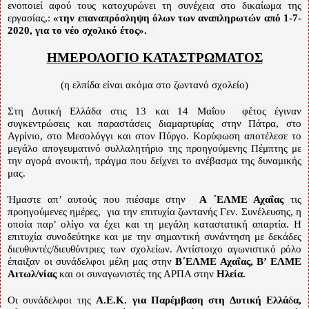
ενοποιεί αφού τους κατοχυρώνει τη συνέχεια στο δικαίωμα της
εργασίας,:
«την επαναπρόσληψη όλων των αναπληρωτών από 1-7-
2020, για το νέο σχολικό έτος».
ΗΜΕΡΟΛΟΓΙΟ ΚΑΤΑΣΤΡΩΜΑΤΟΣ
(η ελπίδα είναι ακόμα στο ζωντανό σχολείο)
Στη Δυτική Ελλάδα στις 13 και 14 Μαΐου
φέτος έγιναν
συγκεντρώσεις και παραστάσεις διαμαρτυρίας στην Πάτρα, στο
Αγρίνιο, στο Μεσολόγγι και στον Πύργο. Κορύφωση αποτέλεσε το
μεγάλο απογευματινό συλλαλητήριο της προηγούμενης Πέμπτης με
την αγορά ανοικτή, πράγμα που δείχνει το ανέβασμα της δυναμικής
μας.
Ήμαστε απ’ αυτούς που πιέσαμε στην
Α ΄ΕΛΜΕ Αχαΐας
τις
προηγούμενες ημέρες,
για την επιτυχία ζωντανής Γεν. Συνέλευσης, η
οποία παρ’ ολίγο να έχει και τη μεγάλη καταστατική απαρτία. Η
επιτυχία συνοδεύτηκε και με την σημαντική συνάντηση με δεκάδες
διευθυντές/διευθύντριες των σχολείων. Αντίστοιχο αγωνιστικό ρόλο
έπαιξαν οι συνάδελφοι μέλη μας στην
Β΄ΕΛΜΕ Αχαΐας, Β’ ΕΛΜΕ
Αιτωλ/νίας
και οι συναγωνιστές της ΑΡΠΑ στην
Ηλεία.
Οι συνάδελφοι της
Α.Ε.Κ. για Παρέμβαση στη Δυτική Ελλά
δ
α,