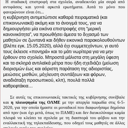
Η σταδιακή επιστροφή στα σχολεία, αναδεικνύει μία σειρά από
αντιφάσεις και γεννά αρκετά ερωτήματα. Αυτά το μόνο που
φανερώνουν είναι ότι...
η κυβέρνηση αντιμετώπισε καθαρά πειραματικά (και
επικοινωνιακά) ακόμη και το άνοιγμά τους, για να
δημιουργήσει μία εικόνα επιστροφής στη “μερική
κανονικότητα”, να προωθήσει άμεσα το διχασμό των
μαθητών σε ζωντανά και δήθεν εικονικά παρακολουθούντων
(βλέπε εγκ. 15.05.2020), αλλά όχι συμμετεχόντων, γι αυτό
τους έκλεισε «πονηρά» και το μάτι νωρίτερα για να μην
έρθουν στο σχολείο. Μπροστά μάλιστα στη μεγάλη ύφεση
και τα σκληρά αντιλαϊκά μέτρα που ήδη σχεδιάζει (μείωση
διορισμών έως και αόριστη παράταση της αδιοριστίας,
μειώσεις μισθών, μόχλευση συντάξεων και φόρων,
αναδιάταξη προσωπικού, κλπ), πουλά πολλά
καθρεφτάκια…
Σε αυτές τις επικοινωνιακές τακτικές της κυβέρνησης συνέβαλε
και
η πλειοψηφία της ΟΛΜΕ
με την απεργία παρωδία στις 6-5-
2020, για την οποία ήμαστε οι μοναδικοί που διαφωνήσαμε δημόσια
από πριν (και όχι μετά, όπως το ΠΑΜΕ) και δεν διευκολύναμε καμία
πλευρά να κλείσει τα σχολεία με τη διασπορά του φόβου και την
εναλλακτική της τηλεκπαίδευσης, που οδηγεί τους μαθητές σε άλλες
επιλογές εκτός του σχολείου.