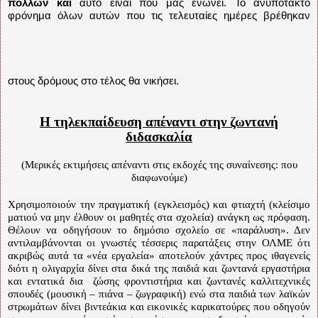
πολλών και
αυτό είναι που μας ενώνει. Το ανυπότακτο
φρόνημα όλων αυτών που τις τελευταίες ημέρες βρέθηκαν
στους δρόμους στο τέλος θα νικήσει.
Η τηλεκπαίδευση απέναντι στην ζωντανή
διδασκαλία
(Μερικές εκτιμήσεις απέναντι στις εκδοχές της συναίνεσης: που
διαφωνούμε)
Χρησιμοποιούν την πραγματική (εγκλεισμός) και φτιαχτή (κλείσιμο
ματιού να μην έλθουν οι μαθητές στα σχολεία) ανάγκη ως πρόφαση.
Θέλουν να οδηγήσουν το δημόσιο σχολείο σε «παράλυση». Δεν
αντιλαμβάνονται οι γνωστές τέσσερις παρατάξεις στην ΟΛΜΕ ότι
ακριβώς αυτά τα «νέα εργαλεία» αποτελούν χάντρες προς ιθαγενείς
διότι η ολιγαρχία δίνει στα δικά της παιδιά και ζωντανά εργαστήρια
και εντατικά δια
ζώσης φροντιστήρια και ζωντανές καλλιτεχνικές
σπουδές (μουσική – πιάνα – ζωγραφική) ενώ στα παιδιά των λαϊκών
στρωμάτων δίνει βιντεάκια και εικονικές καρικατούρες που οδηγούν