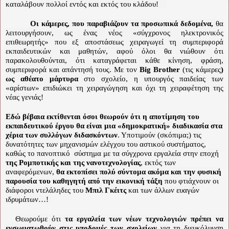
καταλάβουν πολλοί εντός και εκτός του κλάδου!
Οι κάμερες, που παραβιάζουν τα προσωπικά δεδομένα,
θα
λειτουργήσουν, ως ένας νέος «σύγχρονος ηλεκτρονικός
επιθεωρητής» που εξ αποστάσεως χειραγωγεί τη συμπεριφορά
εκπαιδευτικών και μαθητών, αφού όλοι θα νιώθουν ότι
παρακολουθούνται, ότι καταγράφεται κάθε κίνηση, φράση,
συμπεριφορά και απάντησή τους. Με τον
Big Brother
(τις κάμερες
)
ως αθέατο μάρτυρα
στο σχολείο, η υπουργός παιδείας των
«αρίστων» επιδιώκει τη χειραγώγηση και όχι τη χειραφέτηση της
νέας γενιάς!
Εδώ βέβαια εκτίθενται όσοι θεωρούν ότι η αποτίμηση του
εκπαιδευτικού έργου θα είναι μια «δημοκρατική» διαδικασία στα
χέρια των συλλόγων διδασκόντων
. Υποτιμούν (σκόπιμα;) τις
δυνατότητες των μηχανισμών ελέγχου του αστικού συστήματος,
καθώς το πανοπτικό
σύστημα με τα σύγχρονα εργαλεία στην εποχή
της Ρομποτικής και της νανοτεχνολογίας
, εκτός των
αναφερόμενων,
θα εκτοπίσει πολύ σύντομα ακόμα και την φυσική
παρουσία του καθηγητή
από την εικονική τάξη
που φτιάχνουν οι
διάφοροι ντελάληδες του
Μπιλ Γκέιτς
και των άλλων ευαγών
ιδρυμάτων…!
Θεωρούμε ότι
τα εργαλεία των νέων τεχνολογιών πρέπει να
ενσωματωθούν στις υποδομές των σχολείων
για τη διευκόλυνση