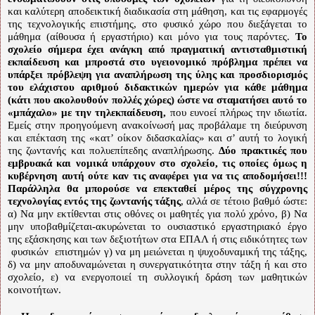
και καλύτερη αποδεικτική διαδικασία στη μάθηση, και τις εφαρμογές
της τεχνολογικής επιστήμης, στο φυσικό χώρο που διεξάγεται το
μάθημα (αίθουσα ή εργαστήριο) και μόνο για τους παρόντες.
Το
σχολείο σήμερα έχει ανάγκη από πραγματική αντισταθμιστική
εκπαίδευση
και μπροστά στο υγειονομικό πρόβλημα πρέπει να
υπάρξει πρόβλεψη για
αναπλήρωση της ύλης
και προσδιορισμός
του ελάχιστου αριθμού διδακτικών ημερών για κάθε μάθημα
(κάτι που ακολουθούν πολλές χώρες) ώστε να σταματήσει αυτό το
«μπάχαλο» με την τηλεκπαίδευση,
που ευνοεί πλήρως την ιδιωτία.
Εμείς στην προηγούμενη ανακοίνωσή μας προβάλαμε τη διεύρυνση
και επέκταση της «κατ’ οίκον διδασκαλίας» και σ’ αυτή το λογική
της ζωντανής και πολυεπίπεδης αναπλήρωσης.
Δύο πρακτικές που
εμβρυακά και νομικά υπάρχουν στο σχολείο, τις οποίες όμως η
κυβέρνηση αυτή ούτε καν τις αναφέρει για να τις αποδομήσει!!!
Παράλληλα θα μπορούσε να επεκταθεί μέρος της σύγχρονης
τεχνολογίας εντός της ζωντανής τάξης
, αλλά σε τέτοιο βαθμό ώστε:
α) Να μην εκτίθενται στις οθόνες οι μαθητές για πολύ χρόνο, β) Να
μην υποβαθμίζεται-ακυρώνεται το ουσιαστικό εργαστηριακό έργο
της εξάσκησης και των δεξιοτήτων στα ΕΠΑΛ ή στις ειδικότητες των
φυσικών
επιστημών γ) να μη μειώνεται η ψυχοδυναμική της τάξης,
δ) να μην αποδυναμώνεται η συνεργατικότητα στην τάξη ή και στο
σχολείο, ε) να ενεργοποιεί τη συλλογική δράση των μαθητικών
κοινοτήτων.