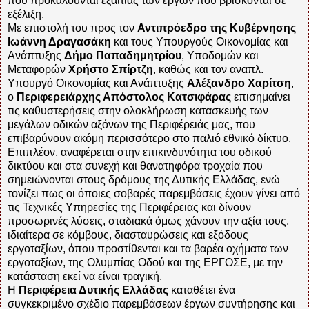
που προκαλούνται εξαιτίας των έργων που βρίσκονται σε
εξέλιξη.
Με επιστολή του προς τον
Αντιπρόεδρο της Κυβέρνησης
Ιωάννη Δραγασάκη
και τους Υπουργούς Οικονομίας και
Ανάπτυξης
Δήμο Παπαδημητρίου
, Υποδομών και
Μεταφορών
Χρήστο Σπίρτζη
, καθώς και τον αναπλ.
Υπουργό Οικονομίας και Ανάπτυξης
Αλέξανδρο Χαρίτση
,
ο
Περιφερειάρχης Απόστολος Κατσιφάρας
επισημαίνει
τις καθυστερήσεις στην ολοκλήρωση κατασκευής των
μεγάλων οδικών αξόνων της Περιφέρειάς μας, που
επιβαρύνουν ακόμη περισσότερο στο παλιό εθνικό δίκτυο.
Επιπλέον, αναφέρεται στην επικινδυνότητα του οδικού
δικτύου και στα συνεχή και θανατηφόρα τροχαία που
σημειώνονται στους δρόμους της Δυτικής Ελλάδας, ενώ
τονίζει πως οι όποιες σοβαρές παρεμβάσεις έχουν γίνει από
τις Τεχνικές Υπηρεσίες της Περιφέρειας και δίνουν
προσωρινές λύσεις, σταδιακά όμως χάνουν την αξία τους,
ιδιαίτερα σε κόμβους, διασταυρώσεις και εξόδους
εργοταξίων, όπου προστίθενται και τα βαρέα οχήματα των
εργοταξίων, της Ολυμπίας Οδού και της ΕΡΓΟΣΕ, με την
κατάσταση εκεί να είναι τραγική.
Η
Περιφέρεια Δυτικής Ελλάδας
καταθέτει ένα
συγκεκριμένο σχέδιο παρεμβάσεων έργων συντήρησης και