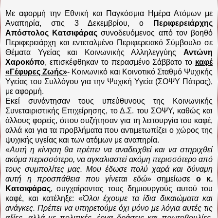
Με αφορμή την Εθνική και Παγκόσμια Ημέρα Ατόμων με
Αναπηρία, στις 3 Δεκεμβρίου, ο
Περιφερειάρχης
Απόστολος Κατσιφάρας
συνοδευόμενος από τον βοηθό
Περιφερειάρχη και εντεταλμένο Περιφερειακό Σύμβουλο σε
Θέματα Υγείας και Κοινωνικής Αλληλεγγύης
Αντώνη
Χαροκόπο
, επισκέφθηκαν το περασμένο Σάββατο το
καφέ
«Γέφυρες Ζωής»
- Κοινωνικό και Κοινοτικό Σταθμό Ψυχικής
Υγείας του Συλλόγου για την Ψυχική Υγεία (ΣΟΨΥ Πάτρας),
με αφορμή.
Εκεί συνάντησαν τους υπεύθυνους της Κοινωνικής
Συνεταιριστικής Επιχείρησης, το Δ.Σ. του ΣΟΨΥ, καθώς και
άλλους φορείς, όπου συζήτησαν για τη λειτουργία του καφέ,
αλλά και για τα προβλήματα που αντιμετωπίζει ο χώρος της
ψυχικής υγείας και των ατόμων με αναπηρία.
«
Αυτή η κίνηση θα πρέπει να αναδειχθεί και να στηριχθεί
ακόμα περισσότερο, να αγκαλιαστεί ακόμη περισσότερο από
τους συμπολίτες μας. Μου έδωσε πολύ χαρά και δύναμη
αυτή η προσπάθεια που γίνεται εδώ
» σημείωσε
ο κ.
Κατσιφάρας
, συγχαίροντας τους δημιουργούς αυτού του
καφέ, και κατέληξε: «
Όλοι έχουμε τα ίδια δικαιώματα και
ανάγκες. Πρέπει να υπηρετούμε όχι μόνο με λόγια αυτές τις
αξίες, αλλά με πολιτικές, έργα δράσεις και πρωτοβουλίες.