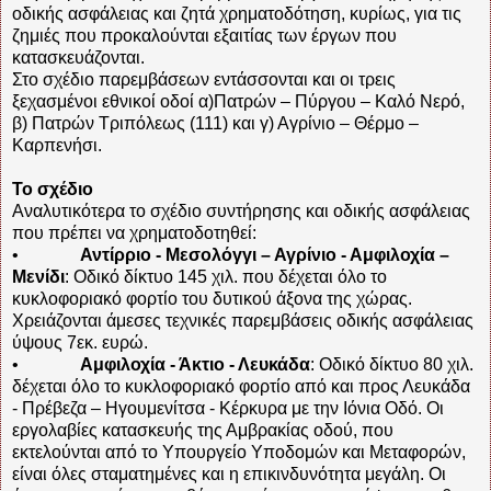
οδικής ασφάλειας και ζητά χρηματοδότηση, κυρίως, για τις
ζημιές που προκαλούνται εξαιτίας των έργων που
κατασκευάζονται.
Στο σχέδιο παρεμβάσεων εντάσσονται και οι τρεις
ξεχασμένοι εθνικοί οδοί α)Πατρών – Πύργου – Καλό Νερό,
β) Πατρών Τριπόλεως (111) και γ) Αγρίνιο – Θέρμο –
Καρπενήσι.
Το σχέδιο
Αναλυτικότερα το σχέδιο συντήρησης και οδικής ασφάλειας
που πρέπει να χρηματοδοτηθεί:
•
Αντίρριο - Μεσολόγγι – Αγρίνιο - Αμφιλοχία –
Μενίδι
: Οδικό δίκτυο 145 χιλ. που δέχεται όλο το
κυκλοφοριακό φορτίο του δυτικού άξονα της χώρας.
Χρειάζονται άμεσες τεχνικές παρεμβάσεις οδικής ασφάλειας
ύψους 7εκ. ευρώ.
•
Αμφιλοχία - Άκτιο - Λευκάδα
: Οδικό δίκτυο 80 χιλ.
δέχεται όλο το κυκλοφοριακό φορτίο από και προς Λευκάδα
- Πρέβεζα – Ηγουμενίτσα - Κέρκυρα με την Ιόνια Οδό. Οι
εργολαβίες κατασκευής της Αμβρακίας οδού, που
εκτελούνται από το Υπουργείο Υποδομών και Μεταφορών,
είναι όλες σταματημένες και η επικινδυνότητα μεγάλη. Οι