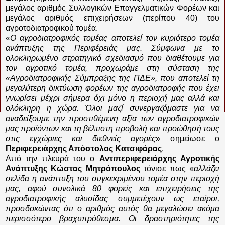
μεγάλος αριθμός Συλλογικών Επαγγελματικών Φορέων και
μεγάλος αριθμός επιχειρήσεων (περίπου 40) του
αγροτοδιατροφικού τομέα.
«
Ο αγροδιατροφικός τομέας αποτελεί τον κυριότερο τομέα
ανάπτυξης της Περιφέρειάς μας. Σύμφωνα με το
ολοκληρωμένο στρατηγικό σχεδιασμό που διαθέτουμε για
τον αγροτικό τομέα, προχωράμε στη σύσταση της
«Αγροδιατροφικής Σύμπραξης της ΠΔΕ», που αποτελεί τη
μεγαλύτερη δικτύωση φορέων της αγροδιατροφής που έχει
γνωρίσει μέχρι σήμερα όχι μόνο η περιοχή μας αλλά και
ολόκληρη η χώρα. Όλοι μαζί συνεργαζόμαστε για να
αναδείξουμε την προστιθέμενη αξία των αγροδιατροφικών
μας προϊόντων και τη βέλτιστη προβολή και προώθησή τους
στις εγχώριες και διεθνείς αγορές
» σημείωσε ο
Περιφερειάρχης Απόστολος Κατσιφάρας
.
Από την πλευρά του ο
Αντιπεριφερειάρχης Αγροτικής
Ανάπτυξης Κώστας Μητρόπουλος
τόνισε πως «
αλλάζει
σελίδα η ανάπτυξη του συγκεκριμένου τομέα στην περιοχή
μας, αφού συνολικά 80 φορείς και επιχειρήσεις της
αγροδιατροφικής αλυσίδας συμμετέχουν ως εταίροι,
προσδοκώντας ότι ο αριθμός αυτός θα μεγαλώσει ακόμα
περισσότερο βραχυπρόθεσμα. Οι δραστηριότητες της