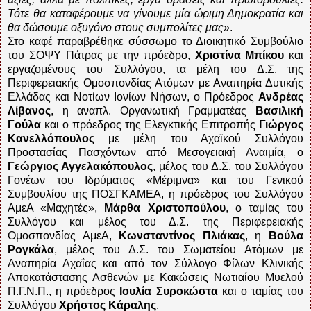
Τότε θα καταφέρουμε να γίνουμε μία ώριμη Δημοκρατία και
θα δώσουμε οξυγόνο στους συμπολίτες μας
».
Στο καφέ παραβρέθηκε σύσσωμο το Διοικητικό Συμβούλιο
του ΣΟΨΥ Πάτρας με την πρόεδρο,
Χριστίνα Μπίκου
και
εργαζομένους του Συλλόγου, τα μέλη του Δ.Σ. της
Περιφερειακής Ομοσπονδίας Ατόμων με Αναπηρία Δυτικής
Ελλάδας και Νοτίων Ιονίων Νήσων, ο Πρόεδρος
Ανδρέας
Λίβανος
, η αναπλ. Οργανωτική Γραμματέας
Βασιλική
Γούλα
και ο πρόεδρος της Ελεγκτικής Επιτροπής
Γιώργος
Κανελλόπουλος
με μέλη του Αχαϊκού Συλλόγου
Προστασίας Πασχόντων από Μεσογειακή Αναιμία, ο
Γεώργιος Αγγελακόπουλος
, μέλος του Δ.Σ. του Συλλόγου
Γονέων του Ιδρύματος «Μέριμνα» και του Γενικού
Συμβουλίου της ΠΟΣΓΚΑΜΕΑ, η πρόεδρος του Συλλόγου
ΑμεΑ «Μαχητές»,
Μάρθα Χριστοπούλου
, ο ταμίας του
Συλλόγου και μέλος του Δ.Σ. της Περιφερειακής
Ομοσπονδίας ΑμεΑ,
Κωνσταντίνος Πλιάκας
, η
Βούλα
Ρογκάλα
, μέλος του Δ.Σ. του Σωματείου Ατόμων με
Αναπηρία Αχαΐας και από τον Σύλλογο Φίλων Κλινικής
Αποκατάστασης Ασθενών με Κακώσεις Νωτιαίου Μυελού
Π.Γ.Ν.Π., η πρόεδρος
Ιουλία Συροκώστα
και ο ταμίας του
Συλλόγου
Χρήστος Κάραλης
.