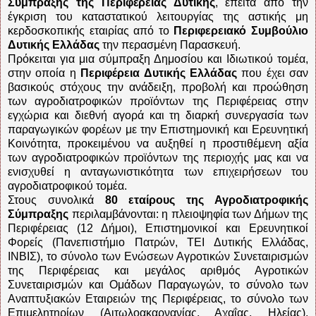
Σύμπραξης της Περιφέρειας Δυτικής
, έπειτα από την
έγκριση του καταστατικού λειτουργίας της αστικής μη
κερδοσκοπικής εταιρίας από το
Περιφερειακό Συμβούλιο
Δυτικής Ελλάδας
την περασμένη Παρασκευή.
Πρόκειται για μια σύμπραξη Δημοσίου και Ιδιωτικού τομέα,
στην οποία η
Περιφέρεια Δυτικής Ελλάδας
που έχει σαν
βασικούς στόχους την ανάδειξη, προβολή και προώθηση
των αγροδιατροφικών προϊόντων της Περιφέρειας στην
εγχώρια και διεθνή αγορά και τη διαρκή συνεργασία των
παραγωγικών φορέων με την Επιστημονική και Ερευνητική
Κοινότητα, προκειμένου να αυξηθεί η προστιθέμενη αξία
των αγροδιατροφικών προϊόντων της περιοχής μας και να
ενισχυθεί η ανταγωνιστικότητα των επιχειρήσεων του
αγροδιατροφικού τομέα.
Στους συνολικά
80 εταίρους της Αγροδιατροφικής
Σύμπραξης
περιλαμβάνονται: η πλειοψηφία των Δήμων της
Περιφέρειας (12 Δήμοι), Επιστημονικοί και Ερευνητικοί
Φορείς (Πανεπιστήμιο Πατρών, ΤΕΙ Δυτικής Ελλάδας,
ΙΝΒΙΣ), το σύνολο των Ενώσεων Αγροτικών Συνεταιρισμών
της Περιφέρειας και μεγάλος αριθμός Αγροτικών
Συνεταιρισμών και Ομάδων Παραγωγών, το σύνολο των
Αναπτυξιακών Εταιρειών της Περιφέρειας, το σύνολο των
Επιμελητηρίων (Αιτωλοακαρνανίας, Αχαΐας, Ηλείας),