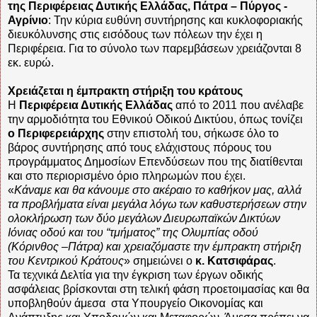
της Περιφέρειας Δυτικής Ελλάδας, Πάτρα – Πύργος -
Αγρίνιο
: Την κύρια ευθύνη συντήρησης και κυκλοφοριακής
διευκόλυνσης στις εισόδους των πόλεων την έχει η
Περιφέρεια. Για το σύνολο των παρεμβάσεων χρειάζονται 8
εκ. ευρώ.
Χρειάζεται η έμπρακτη στήριξη του κράτους
Η
Περιφέρεια Δυτικής Ελλάδας
από το 2011 που ανέλαβε
την αρμοδιότητα του Εθνικού Οδικού Δικτύου, όπως τονίζει
ο Περιφερειάρχης
στην επιστολή του, σήκωσε όλο το
βάρος συντήρησης από τους ελάχιστους πόρους του
προγράμματος Δημοσίων Επενδύσεων που της διατίθενται
και στο περιορισμένο όριο πληρωμών που έχει.
«
Κάναμε και θα κάνουμε στο ακέραιο το καθήκον μας, αλλά
τα προβλήματα είναι μεγάλα λόγω των καθυστερήσεων στην
ολοκλήρωση των δύο μεγάλων Διευρωπαϊκών Δικτύων
Ιόνιας οδού και του “τμήματος” της Ολυμπίας οδού
(Κόρινθος –Πάτρα) και χρειαζόμαστε την έμπρακτη στήριξη
του Κεντρικού Κράτους
» σημειώνει ο
κ. Κατσιφάρας
.
Τα τεχνικά Δελτία για την έγκριση των έργων οδικής
ασφάλειας βρίσκονται στη τελική φάση προετοιμασίας και θα
υποβληθούν άμεσα
στα Υπουργείο Οικονομίας και