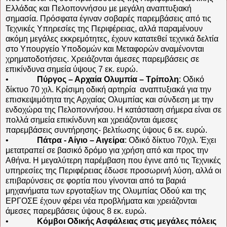
Ελλάδας και Πελοποννήσου με μεγάλη αναπτυξιακή
σημασία. Πρόσφατα έγιναν σοβαρές παρεμβάσεις από τις
Τεχνικές Υπηρεσίες της Περιφέρειας, αλλά παραμένουν
ακόμη μεγάλες εκκρεμότητες, έχουν κατατεθεί τεχνικά δελτία
στο Υπουργείο Υποδομών και Μεταφορών αναμένονται
χρηματοδοτήσεις. Χρειάζονται άμεσες παρεμβάσεις σε
επικίνδυνα σημεία ύψους 7 εκ. ευρώ.
•
Πύργος – Αρχαία Ολυμπία – Τρίπολη
: Οδικό
δίκτυο 70 χιλ. Κρίσιμη οδική αρτηρία
αναπτυξιακά για την
επισκεψιμότητα της Αρχαίας Ολυμπίας και σύνδεση με την
ενδοχώρα της Πελοποννήσου. Η κατάσταση σήμερα είναι σε
πολλά σημεία επικίνδυνη και χρειάζονται άμεσες
παρεμβάσεις συντήρησης- βελτίωσης ύψους 6 εκ. ευρώ.
•
Πάτρα - Αίγιο – Αιγείρα
: Οδικό δίκτυο 70χιλ. Έχει
μετατραπεί σε βασικό δρόμο για χρήση από και προς την
Αθήνα. Η μεγαλύτερη παρέμβαση που έγινε από τις Τεχνικές
υπηρεσίες της Περιφέρειας έδωσε προσωρινή λύση, αλλά οι
επιβαρύνσεις σε φορτία που γίνονται από τα βαριά
μηχανήματα των εργοταξίων της Ολυμπίας Οδού και της
ΕΡΓΟΣΕ έχουν φέρει νέα προβλήματα και χρειάζονται
άμεσες παρεμβάσεις ύψους 8 εκ. ευρώ.
•
Κόμβοι Οδικής Ασφάλειας στις μεγάλες πόλεις