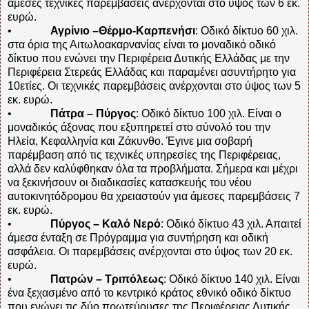
άμεσες τεχνικές παρεμβάσεις ανέρχονται στο ύψος των 6 εκ.
ευρώ.
•
Αγρίνιο –Θέρμο-Καρπενήσι
: Οδικό δίκτυο 60 χιλ.
στα όρια της Αιτωλοακαρνανίας είναι το μοναδικό οδικό
δίκτυο που ενώνει την Περιφέρεια Δυτικής Ελλάδας με την
Περιφέρεια Στερεάς Ελλάδας και παραμένει ασυντήρητο για
10ετίες. Οι τεχνικές παρεμβάσεις ανέρχονται στο ύψος των 5
εκ. ευρώ.
•
Πάτρα – Πύργος
: Οδικό δίκτυο 100 χιλ. Είναι ο
μοναδικός άξονας που εξυπηρετεί στο σύνολό του την
Ηλεία, Κεφαλληνία και Ζάκυνθο. Έγινε μια σοβαρή
παρέμβαση από τις τεχνικές υπηρεσίες της Περιφέρειας,
αλλά δεν καλύφθηκαν όλα τα προβλήματα. Σήμερα και μέχρι
να ξεκινήσουν οι διαδικασίες κατασκευής του νέου
αυτοκινητόδρομου θα χρειαστούν για άμεσες παρεμβάσεις 7
εκ. ευρώ.
•
Πύργος – Καλό Νερό
: Οδικό δίκτυο 43 χιλ. Απαιτεί
άμεσα ένταξη σε Πρόγραμμα για συντήρηση και οδική
ασφάλεια. Οι παρεμβάσεις ανέρχονται στο ύψος των 20 εκ.
ευρώ.
•
Πατρών – Τριπόλεως
: Οδικό δίκτυο 140 χιλ. Είναι
ένα ξεχασμένο από το κεντρικό κράτος εθνικό οδικό δίκτυο
που ενώνει τις δύο πρωτεύουσες της Περιφέρειας Δυτικής