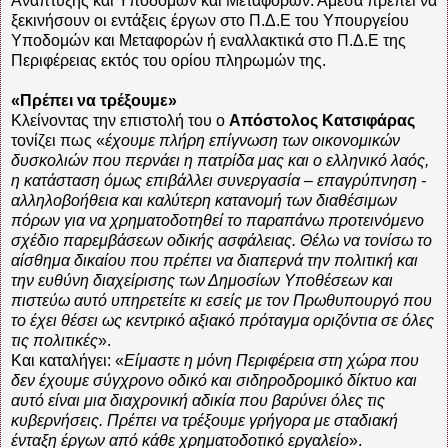
Ανάπτυξης και Υποδομών και Μεταφορών. Άμεσα πρέπει να
ξεκινήσουν οι εντάξεις έργων στο Π.Δ.Ε του Υπουργείου
Υποδομών και Μεταφορών ή εναλλακτικά στο Π.Δ.Ε της
Περιφέρειας εκτός του ορίου πληρωμών της.
«Πρέπει να τρέξουμε»
Κλείνοντας την επιστολή του ο
Απόστολος Κατσιφάρας
τονίζει πως «
έχουμε πλήρη επίγνωση των οικονομικών
δυσκολιών που περνάει η πατρίδα μας και ο ελληνικό λαός,
η κατάσταση όμως επιβάλλει συνεργασία – επαγρύπνηση -
αλληλοβοήθεια και καλύτερη κατανομή των διαθέσιμων
πόρων για να χρηματοδοτηθεί το παραπάνω προτεινόμενο
σχέδιο παρεμβάσεων οδικής ασφάλειας. Θέλω να τονίσω το
αίσθημα δικαίου που πρέπει να διαπερνά την πολιτική και
την ευθύνη διαχείρισης των Δημοσίων Υποθέσεων και
πιστεύω αυτό υπηρετείτε κι εσείς με τον Πρωθυπουργό που
το έχει θέσει ως κεντρικό αξιακό πρόταγμα οριζόντια σε όλες
τις πολιτικές
».
Και καταλήγει: «
Είμαστε η μόνη Περιφέρεια στη χώρα που
δεν έχουμε σύγχρονο οδικό και σιδηροδρομικό δίκτυο και
αυτό είναι μια διαχρονική αδικία που βαρύνει όλες τις
κυβερνήσεις. Πρέπει να τρέξουμε γρήγορα με σταδιακή
ένταξη έργων από κάθε χρηματοδοτικό εργαλείο
».