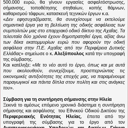
500.000 ευρώ, θα γίνουν εργασίες ασφαλτόστρωσης,
σήμανσης, τοποθέτησης στηθαίων, κοπής θάμνων,
καθαρισμού τάφρων, κατασκευή τεχνικών έργων κ.α.
«
Δεν εφησυχαζόμαστε, θα συνεχίσουμε να εκτελούμε
σημαντικά έργα για τη βελτίωση της οδικής ασφάλειας των
συμπολιτών μας στο επαρχιακό οδικό δίκτυο της Αχαΐας. Τα
τελευταία δύο χρόνια έχουν δημοπρατηθεί έργα, αξίας άνω
των δέκα εκατομμυρίων ευρώ που αφορούν την οδική
ασφάλεια στην Π.Ε. Αχαΐας από την Περιφέρεια Δυτικής
Ελλάδας
» σημείωσε ο κ
. Αλεξόπουλος
κατά την υπογραφή
της σύμβασης.
Και κατέληξε: «
Με το νέο αυτό το έργο, όπως και με αυτά
που ακολουθούν, συνεχίζουμε, προσπερνώντας τις
οικονομικές αντιξοότητες της εποχής μας, να παραμένουμε
παραγωγικοί και πάντα δίπλα στον πολίτη και στις ανάγκες
του
».
Σύμβαση για τη συντήρηση σήμανσης στην Ηλεία
Ξεκινά το αμέσως επόμενο χρονικό διάστημα η συντήρηση
σήμανσης και ασφάλισης
του Εθνικού Οδικού Δικτύου της
Περιφερειακής Ενότητας Ηλείας
, έπειτα από την
υπογραφή της σύμβασης για το έργο από τον
Αντιπεριφερειάρχη Υποδομών και Δικτύων Γιάννη