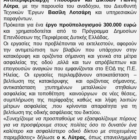
Λύτρα
, με την παρουσία του αναδόχου, του Διευθυντή
Τεχνικών Έργων
Βασίλη Λοτσάρη
και υπηρεσιακών
παραγόντων.
Πρόκειται για ένα
έργο προϋπολογισμού 300.000 ευρώ
και χρηματοδοτείται από το Πρόγραμμα Δημοσίων
Επενδύσεων της Περιφέρειας Δυτικής Ελλάδας.
Οι εργασίες που προβλέπονται να εκτελεστούν, αφορούν
την αντιμετώπιση των βλαβών που υπάρχουν στην
κατακόρυφη και οριζόντια σήμανση και γενικά στα μέτρα
ασφαλείας της οδού ,αλλά και των απρόβλεπτων και
επειγουσών αναγκών που εμφανίζονται στο ΕΟΔ της Π.Ε.
Ηλείας. Οι εργασίες περιλαμβάνουν αποκατάσταση –
βελτίωση της κατακόρυφης
και οριζόντιας σήμανσης,
αντικατάσταση χτυπημένων μεταλλικών στηθαίων
ασφαλείας και τοποθέτηση
καινούργιων
σε νέες θέσεις,
συμπλήρωση της περίφραξης καθώς και λήψη λοιπών
μέτρων ασφαλείας ,που κρίνονται απαραίτητα για τη
βελτίωση της οδικής ασφάλειας του δικτύου.
«
Συνεχίζουμε να προσπαθούμε να εξασφαλίζουμε πόρους
για να προσφέρουμε στους πολίτες όσο το δυνατόν ένα
καλύτερο και ασφαλέστερο οδικό δίκτυο με στοχευμένες
παρεμβάσεις
» δήλωσε
ο κ. Λύτρας
, όπως επανειλημμένα