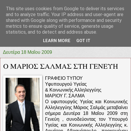
This site uses cookies from Google to deliver its services
prototypia
and to analyze traffic. Your IP address and user-agent are
shared with Google along with performance and security
metrics to ensure quality of service, generate usage
"ΠΡΩΤΟΤΥΠΙΑ" * ΑΝΕΞΑΡΤΗΤΗ-ΗΛΕΚΤΡΟΝΙΚΗ-
statistics, and to detect and address abuse.
ΕΦΗΜΕΡΙΔΑ * ΔΥΤΙΚΗΣ ΕΛΛΑΔΑΣ
LEARN MORE
GOT IT
Δευτέρα 18 Μαΐου 2009
Ο ΜΑΡΙΟΣ ΣΑΛΜΑΣ ΣΤΗ ΓΕΝΕΥΗ
ΓΡΑΦΕΙΟ ΤΥΠΟΥ
Υφυπουργού Υγείας
& Κοινωνικής Αλληλεγγύης
ΜΑΡΙΟΥ Γ. ΣΑΛΜΑ
Ο υφυπουργός Υγείας και Κοινωνικής
Αλληλεγγύης Μάριος Σαλμάς μεταβαίνει
σήμερα Δευτέρα 18 Μαΐου 2009 στη
Γενεύη , συνοδεύοντας τον Υπουργό
Υγείας και Κοινωνικής Αλληλεγγύης κ.
Δημήτρη Αβραμόπουλο, προκειμένου