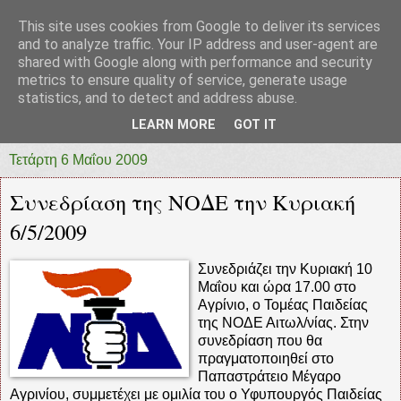
This site uses cookies from Google to deliver its services
prototypia
and to analyze traffic. Your IP address and user-agent are
shared with Google along with performance and security
metrics to ensure quality of service, generate usage
"ΠΡΩΤΟΤΥΠΙΑ" * ΑΝΕΞΑΡΤΗΤΗ-ΗΛΕΚΤΡΟΝΙΚΗ-
statistics, and to detect and address abuse.
ΕΦΗΜΕΡΙΔΑ * ΔΥΤΙΚΗΣ ΕΛΛΑΔΑΣ
LEARN MORE
GOT IT
Τετάρτη 6 Μαΐου 2009
Συνεδρίαση της ΝΟΔΕ την Κυριακή
6/5/2009
Συνεδριάζει την Κυριακή 10
Μαΐου και ώρα 17.00 στο
Αγρίνιο, ο Τομέας Παιδείας
της ΝΟΔΕ Αιτωλ/νίας. Στην
συνεδρίαση που θα
πραγματοποιηθεί στο
Παπαστράτειο Μέγαρο
Αγρινίου, συμμετέχει με ομιλία του ο Υφυπουργός Παιδείας