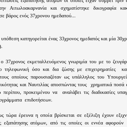
ιπτώσεις εξαπάτησης ατόμων οι οποίες είχαν συμβεί πριν 
την Αιτωλοακαρνανία και σχηματίστηκε δικογραφία κακ
σε βάρος ενός 37χρονου ημεδαπού...
ια υπόθεση κατηγορείται ένας 33χρονος ημεδαπός και μία 30
).
 ο 37χρονος εκμεταλλευόμενος γνωριμία του με το ζευγά
ο τηλεφωνική όσο και δια ζώσης με επιχειρηματίες κα
στους οποίους παρουσιαζόταν ως υπάλληλος του Υπουργε
ικότητας και Ναυτιλίας αποσπώντας τους χρηματικά ποσά 
 περίπου, προκειμένου να αναλάβει τις διαδικασίες υπα
ογράμματα επιδοτήσεων.
ς τώρα έρευνα η οποία βρίσκεται σε εξέλιξη έχουν εξιχν
ις εξαπάτησης ατόμων, από τις οποίες οι εννέα αφορού