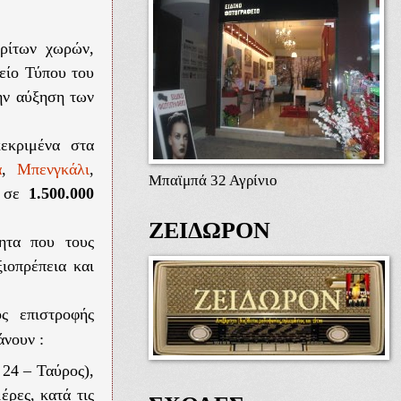
τρίτων χωρών,
είο Τύπου του
ην αύξηση των
εκριμένα στα
ά
,
Μπενγκάλι
,
Μπαϊμπά 32 Αγρίνιο
ε σε
1.500.000
ΖΕΙΔΩΡΟΝ
ητα που τους
ξιοπρέπεια και
ος
επιστροφής
άνουν :
 24 – Ταύρος),
έρες, κατά τις