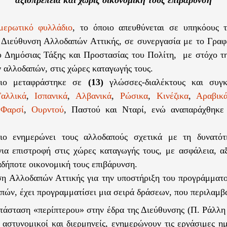
αξιοπρέπεια και χωρίς οικονομική τους επιβάρυνση
μερωτικό φυλλάδιο
, το όποιο απευθύνεται σε υπηκόους 
 Διεύθυνση Αλλοδαπών Αττικής, σε συνεργασία με το Γραφ
 Δημόσιας Τάξης και Προστασίας του Πολίτη,
με στόχο τ
 αλλοδαπών, στις χώρες καταγωγής τους.
διο μεταφράστηκε σε
(13)
γλώσσες-διαλέκτους και συγκ
Γαλλικά
,
Ισπανικά
,
Αλβανικά
,
Ρώσικα
,
Κινέζικα
,
Αραβικ
,
Φαρσί
,
Ουρντού
, Παστού και Νταρί, ενώ αναπαράχθηκ
ιο ενημερώνει τους αλλοδαπούς σχετικά με τη δυνατότ
για επιστροφή στις χώρες καταγωγής τους, με ασφάλεια, α
αδήποτε οικονομική τους επιβάρυνση.
η Αλλοδαπών Αττικής για την υποστήριξη του προγράμματ
πών, έχει προγραμματίσει μια σειρά δράσεων, που περιλαμβ
τάσταση «περίπτερου» στην έδρα της Διεύθυνσης (Π. Ράλλη
 αστυνομικοί και διερμηνείς, ενημερώνουν τις εργάσιμες ημ