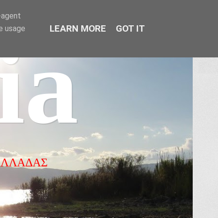
r-agent
LEARN MORE
GOT IT
te usage
ia
ΕΛΛΑΔΑΣ