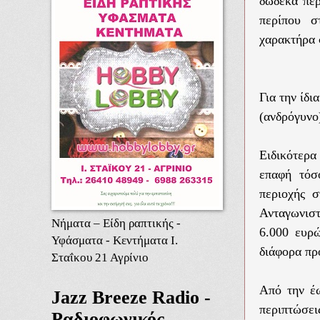
δώδεκα περ
περίπου σ
χαρακτήρα 
Για την ίδ
(ανδρόγυνο
Ειδικότερα
επαφή τόσ
περιοχής 
Ανταγωνιστ
Νήματα – Είδη ραπτικής -
6.000 ευρώ
Υφάσματα - Κεντήματα Ι.
διάφορα πρ
Σταΐκου 21 Αγρίνιο
Από την έω
Jazz Breeze Radio -
περιπτώσε
Ραδιοφωνικός