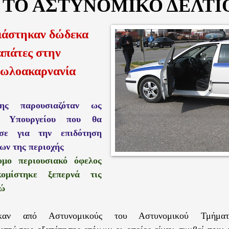
 ΤΟ ΑΣΤΥΝΟΜΙΚΟ ΔΕΛΤΙ
ιάστηκαν δώδεκα
απάτες στην
τωλοακαρνανία
ης παρουσιαζόταν ως
ς Υπουργείου που θα
ύσε για την επιδότηση
ων της περιοχής
ομο περιουσιακό όφελος
ομίστηκε ξεπερνά τις
ρώ
τήκαν από Αστυνομικούς του Αστυνομικού Τμήμα