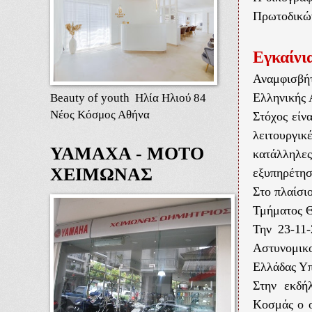
Πρωτοδικών
Εγκαίνι
Αναμφισβή
Beauty of youth Ηλία Ηλιού 84
Ελληνικής 
Νέος Κόσμος Αθήνα
Στόχος είν
λειτουργικ
ΥΑΜΑΧΑ - ΜΟΤΟ
κατάλληλες
ΧΕΙΜΩΝΑΣ
εξυπηρέτηση
Στο πλαίσι
Τμήματος Θ
Την 23-11
Αστυνομικο
Ελλάδας Υ
Στην εκδή
Κοσμάς ο ο