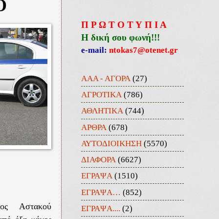
Ο
Π Ρ Ω Τ Ο Τ Υ Π Ι Α
Η δική σου φωνή!!!
e-mail:
ntokas7@otenet.gr
ΑΑΑ - ΑΓΟΡΑ
(27)
ΑΓΡΟΤΙΚΑ
(786)
ΑΘΛΗΤΙΚΑ
(744)
ΑΡΘΡΑ
(678)
ΑΥΤΟΔΙΟΙΚΗΣΗ
(5570)
ΔΙΑΦΟΡΑ
(6627)
ΕΓΡΑΨΑ
(1510)
ΕΓΡΑΨΑ…
(852)
τος Αστακού
ΕΓΡΑΨΑ....
(2)