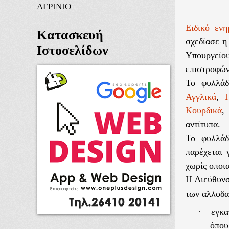
ΑΓΡΙΝΙΟ
Ειδικό ενη
Κατασκευή
σχεδίασε η
Ιστοσελίδων
Υπουργείου
επιστροφών
Το φυλλά
Αγγλικά
,
Κουρδικά
αντίτυπα.
Το φυλλάδ
παρέχεται 
χωρίς οποι
Η Διεύθυνσ
των αλλοδα
·
εγκα
όπου