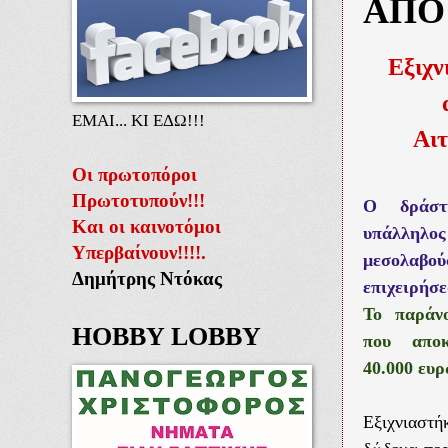
ΑΠΟ
Εξιχν
ΕΜΑΙ... ΚΙ ΕΔΩ!!!
Αι
Οι πρωτοπόροι
Πρωτοτυπούν!!!
Ο δράστ
Και οι καινοτόμοι
υπάλληλο
Υπερβαίνουν!!!!.
μεσολαβο
Δημήτρης Ντόκας
επιχειρήσε
Το παράν
HOBBY LOBBY
που αποκ
40.000 ευ
Εξιχνιασ