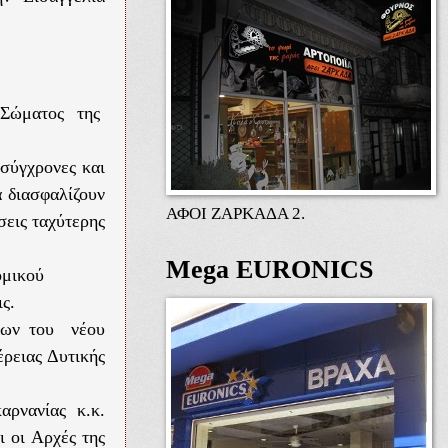
 Σώματος της
 σύγχρονες και
α διασφαλίζουν
ΑΦΟΙ ΖΑΡΚΑΔΑ 2.
σεις ταχύτερης
Mega EURONICS
ομικού
ς.
νίων του νέου
ρειας Δυτικής
αρνανίας κ.κ.
ι οι Αρχές της