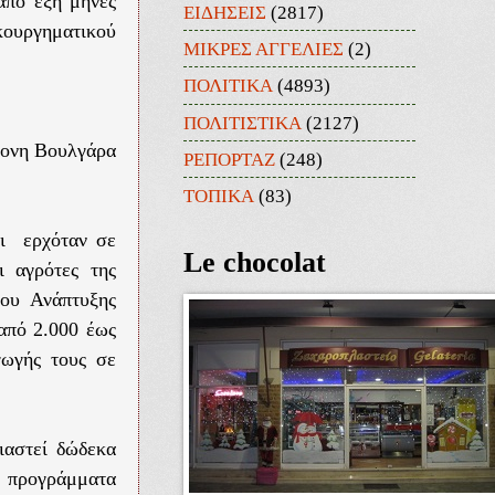
από έξη μήνες
ΕΙΔΗΣΕΙΣ
(2817)
ουργηματικού
ΜΙΚΡΕΣ ΑΓΓΕΛΙΕΣ
(2)
ΠΟΛΙΤΙΚΑ
(4893)
ΠΟΛΙΤΙΣΤΙΚΑ
(2127)
χρονη Βουλγάρα
ΡΕΠΟΡΤΑΖ
(248)
ΤΟΠΙΚΑ
(83)
ρι ερχόταν σε
Le chocolat
ι αγρότες της
ίου Ανάπτυξης
από 2.000 έως
γωγής τους σε
ιαστεί δώδεκα
ν προγράμματα