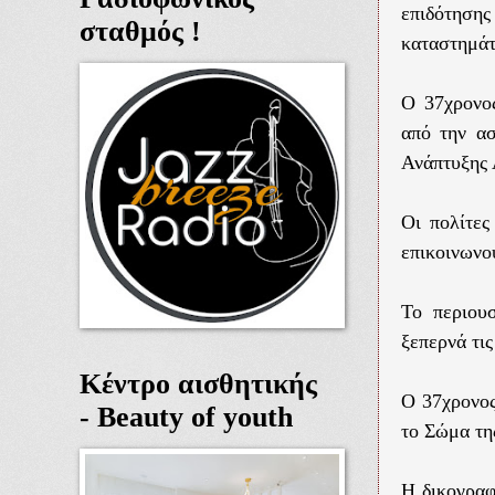
επιδότηση
σταθμός !
καταστημά
Ο 37χρονο
από την α
Ανάπτυξης 
Οι πολίτες
επικοινωνο
Το περιου
ξεπερνά τι
Κέντρο αισθητικής
Ο 37χρονος
- Beauty of youth
το Σώμα τη
Η δικογραφ