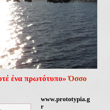
ποτέ ένα πρωτότυπο»
Όσσο
www.prototypia.g
r