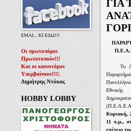
ΓΙΑ 
ΑΝΑ
ΓΟΡ
ΕΜΑΙ... ΚΙ ΕΔΩ!!!
ΠΑΡΑΡ
Π.Ε.Α
Οι πρωτοπόροι
Πρωτοτυπούν!!!
Και οι καινοτόμοι
Το Δ
Υπερβαίνουν!!!!.
Παραρτή
Δημήτρης Ντόκας
Πανελλήν
Εθνική
HOBBY LOBBY
Δημοκρατ
(Π.Ε.Α.Ε.Α
Κυριακή, 
11 π.μ., 
επέτειο τη