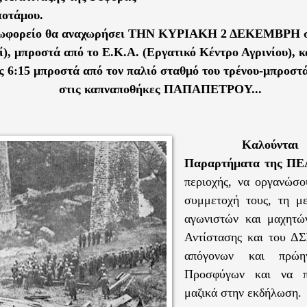
ποτάμου.
ωφορείο θα αναχωρήσει ΤΗΝ ΚΥΡΙΑΚΗ 2 ΔΕΚΕΜΒΡΗ στι
ί), μπροστά από το Ε.Κ.Α. (Εργατικό Κέντρο Αγρινίου), κ
ς 6:15 μπροστά από τον παλιό σταθμό του τρένου-μπροστά
στις καπναποθήκες ΠΑΠΑΠΕΤΡΟΥ...
Καλούντ
Παραρτήματα της Π
περιοχής, να οργανώσο
συμμετοχή τους, τη μ
αγωνιστών και μαχητώ
Αντίστασης και του ΔΣ
απόγονων και πρώη
Προσφύγων και να π
μαζικά στην εκδήλωση.