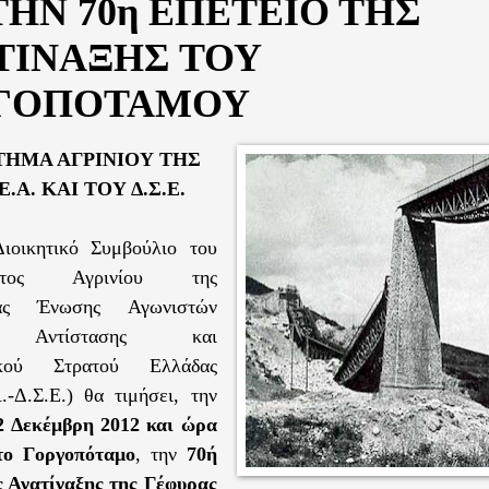
ΤΗΝ 70η ΕΠΕΤΕΙΟ ΤΗΣ
ΤΙΝΑΞΗΣ ΤΟΥ
ΓΟΠΟΤΑΜΟΥ
ΤΗΜΑ ΑΓΡΙΝΙΟΥ ΤΗΣ
.Ε.Α.
KAI
TOY
Δ.Σ.Ε.
ιοικητικό Συμβούλιο του
ματος Αγρινίου της
ιας Ένωσης Αγωνιστών
ς Αντίστασης και
ικού Στρατού Ελλάδας
.-Δ.Σ.Ε.) θα τιμήσει, την
2 Δεκέμβρη 2012 και ώρα
στο Γοργοπόταμο
, την
70ή
ς Ανατίναξης της Γέφυρας