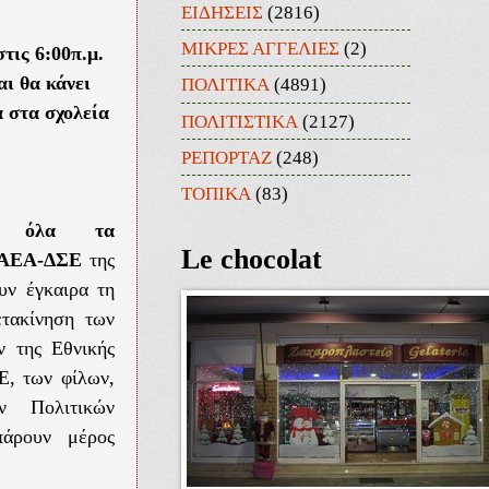
ΕΙΔΗΣΕΙΣ
(2816)
ΜΙΚΡΕΣ ΑΓΓΕΛΙΕΣ
(2)
ς 6:00π.μ.
αι θα κάνει
ΠΟΛΙΤΙΚΑ
(4891)
 στα σχολεία
ΠΟΛΙΤΙΣΤΙΚΑ
(2127)
ΡΕΠΟΡΤΑΖ
(248)
ΤΟΠΙΚΑ
(83)
αι όλα τα
Le chocolat
ΕΑΕΑ-ΔΣΕ
της
υν έγκαιρα τη
ετακίνηση των
ν της Εθνικής
Ε, των φίλων,
ν Πολιτικών
άρουν μέρος