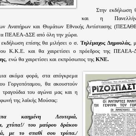
Στην εκδήλωση 
και η Πανελλή
χων Αναπήρων και Θυμάτων Εθνικής Αντίστασης (ΠΕΣΑΘΕ
τα ΠΕΑΕΑ-ΔΣΕ από όλη την χώρα.
 εκδήλωση επίσης θα μιλήσει ο σ.
Τηλέμαχος Δημουλάς
, 
του Κ.Κ.Ε. και θα χαιρετίσει ο πρόεδρος της ΠΕΑΕ
νης
, ενώ θα χαιρετίσει και εκπρόσωπος της
ΚΝΕ.
μια ακόμα φορά, στα απόγκρεμα
του Γοργοπόταμου, θα ακουστούν
 τραγούδια του αγώνα μας και η
 φωνή της λαϊκής Μούσας:
ύπα καημένη Λευτεριά,
α, χτύπα!/ του μαύρου δράκου
ιά, με το σπαθί σου τρύπα./