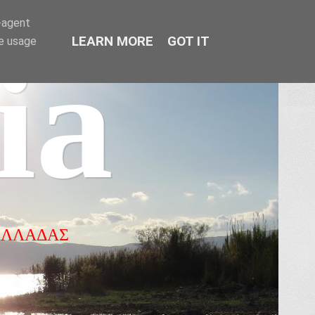
r-agent
LEARN MORE
GOT IT
te usage
ia
ΕΛΛΑΔΑΣ