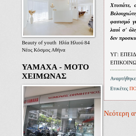
Χτυπάτε, 
Βελουχιώτη
φασισμό γκ
λαοί σ' όλ
δεν προσκυ
Beauty of youth Ηλία Ηλιού 84
Νέος Κόσμος Αθήνα
ΥΓ: ΕΠΕΙ
ΕΠΙΚΟΙΝΩ
ΥΑΜΑΧΑ - ΜΟΤΟ
ΧΕΙΜΩΝΑΣ
Αναρτήθηκ
Ετικέτες
ΠΟ
Νεότερη α