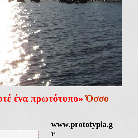
ποτέ ένα πρωτότυπο»
Όσσο
www.prototypia.g
r