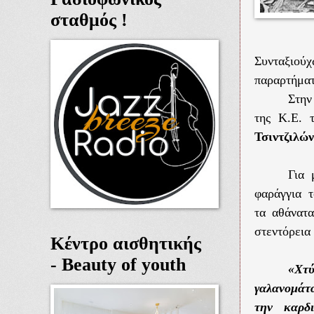
σταθμός !
Συνταξιού
παραρτήμα
Στην
της Κ.Ε. 
Τσιντζιλώ
Για 
φαράγγια 
τα αθάνατα
στεντόρεια
Κέντρο αισθητικής
- Beauty of youth
«Χτ
γαλανομάτ
την καρδ