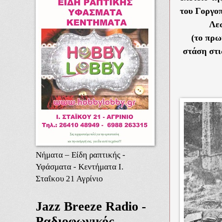
του Γοργο
Λε
(το πρω
στάση στι
Νήματα – Είδη ραπτικής -
Υφάσματα - Κεντήματα Ι.
Σταΐκου 21 Αγρίνιο
Jazz Breeze Radio -
Ραδιοφωνικός