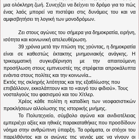
μια ολόκληρη ζωή. Συνεχίζει να δείχνει το δρόμο για το πώς
ένας λαός μπορεί να πιστέψει στις δυνάμεις του και να
αμφισβητήσει τη λογική των μονοδρόμων.
Ζει στους αγώνες του σήμερα για δημοκρατία, ειρήνη,
ισότητα και κοινωνική απελευθέρωση.
39 χρόνια μετά την πτώση της χούντας, η δημοκρατία
είναι σε καθεστώς έκτακτης μνημονιακής ανάγκης. Η
τρικομματική συγκυβέρνηση με την απαιτούμενη
προσήλωση στους εμπνευστές της στρέφεται απροκάλυπτα
ενάντια στους πολίτες και την κοινωνία.
..
Εκτός της σκληρής λιτότητας και της εξαθλίωσης που
επιβάλλουν, εκκολάπτουν και το «αυγό του φιδιού». Τους
νοσταλγούς του φασισμού και του Χίτλερ.
Χρέος κάθε πολίτη η καταδίκη των νεοφασιστικών
προκλήσεων αλλοίωσης της ιστορικής μνήμης.
Το Πολυτεχνείο, σύμβολο αγώνα και ανιδιοτέλειας
εμπεριέχει αξίες και ηθικές παρακαταθήκες που προσδίδουν
νόημα στην ανθρώπινη ύπαρξη. Τα οράματα, οι στόχοι του
παρελθόντος και οι αγώνες της γενιάς μας να γίνουν οι