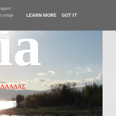
r-agent
LEARN MORE
GOT IT
te usage
ia
ΕΛΛΑΔΑΣ