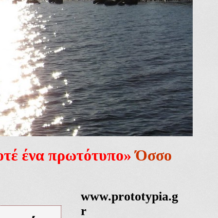
ποτέ ένα πρωτότυπο»
Όσσο
www.prototypia.g
r