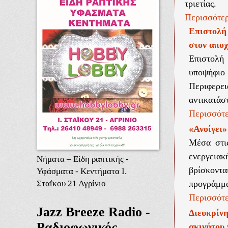
τριετίας.
Περισσότερ
Επιστολή
στον απο
Επιστολή
υποψήφι
Περιφερει
αντικατάστ
Περισσότε
«Ανοίγει»
Μέσα στι
ενεργεια
Νήματα – Είδη ραπτικής -
βρίσκοντα
Υφάσματα - Κεντήματα Ι.
Σταΐκου 21 Αγρίνιο
προγράμμα
Περισσότε
Jazz Breeze Radio -
Διευκρίν
Ραδιοφωνικός
ακινήτου