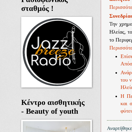
σταθμός !
Περισσότε
Συνεδρία
Την χρημα
Ηλείας, τ
το Περιφε
Περισσότε
Επίσ
Απόσ
Ανάρ
του 
Ηλεί
Η Πε
Κέντρο αισθητικής
και 
- Beauty of youth
φύτε
Αναρτήθηκ