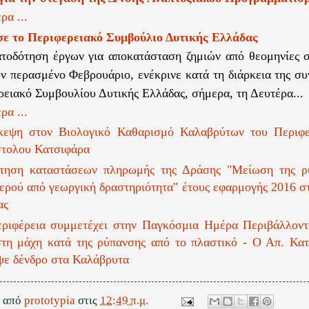
ρα ...
σε το Περιφερειακό Συμβούλιο Δυτικής Ελλάδας
τοδότηση έργων για αποκατάσταση ζημιών από θεομηνίες 
ον περασμένο Φεβρουάριο, ενέκρινε κατά τη διάρκεια της συ
ρειακό Συμβουλίου Δυτικής Ελλάδας, σήμερα, τη Δευτέρα...
ρα ...
κεψη στον Βιολογικό Καθαρισμό Καλαβρύτων του Περιφε
τολου Κατσιφάρα
τηση καταστάσεων πληρωμής της Δράσης "Μείωση της ρ
νερού από γεωργική δραστηριότητα" έτους εφαρμογής 2016 σ
ας
ριφέρεια συμμετέχει στην Παγκόσμια Ημέρα Περιβάλλοντ
στη μάχη κατά της ρύπανσης από το πλαστικό - Ο Απ. Κα
ψε δένδρο στα Καλάβρυτα
ε από
prototypia
στις
12:49 π.μ.