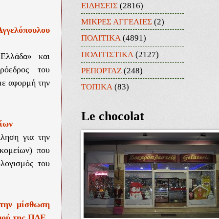
ΕΙΔΗΣΕΙΣ
(2816)
ΜΙΚΡΕΣ ΑΓΓΕΛΙΕΣ
(2)
Αγγελόπουλου
ΠΟΛΙΤΙΚΑ
(4891)
ΠΟΛΙΤΙΣΤΙΚΑ
(2127)
 Ελλάδα» και
ρόεδρος του
ΡΕΠΟΡΤΑΖ
(248)
με αφορμή την
ΤΟΠΙΚΑ
(83)
Le chocolat
ρίων
ληση για την
κομείων) που
ολογισμός του
 την μίσθωση
μού της ΠΔΕ