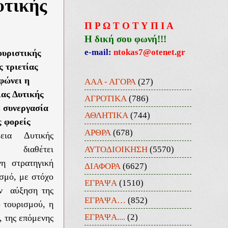
υτικής
Π Ρ Ω Τ Ο Τ Υ Π Ι Α
Η δική σου φωνή!!!
e-mail:
ntokas7@otenet.gr
ουριστικής
 τριετίας
φώνει η
ΑΑΑ - ΑΓΟΡΑ
(27)
ας Δυτικής
ΑΓΡΟΤΙΚΑ
(786)
 συνεργασία
ΑΘΛΗΤΙΚΑ
(744)
ς φορείς
ΑΡΘΡΑ
(678)
εια Δυτικής
ΑΥΤΟΔΙΟΙΚΗΣΗ
(5570)
 διαθέτει
η στρατηγική
ΔΙΑΦΟΡΑ
(6627)
ισμό, με στόχο
ΕΓΡΑΨΑ
(1510)
ην αύξηση της
ΕΓΡΑΨΑ…
(852)
υ τουρισμού, η
ΕΓΡΑΨΑ....
(2)
, της επόμενης