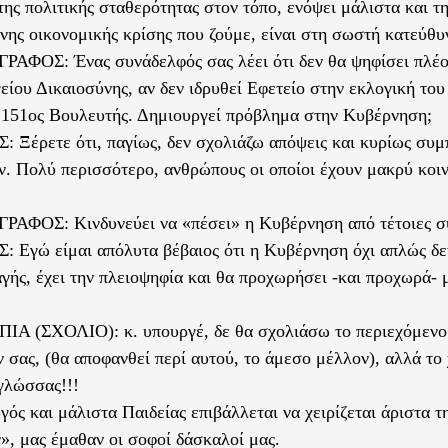
της πολιτικής σταθερότητας στον τόπο, ενόψει μάλιστα και τ
νης οικονομικής κρίσης που ζούμε, είναι στη σωστή κατεύθυ
ΦΟΣ: Ένας συνάδελφός σας λέει ότι δεν θα ψηφίσει πλέο
είου Δικαιοσύνης, αν δεν ιδρυθεί Εφετείο στην εκλογική του
 151ος Βουλευτής. Δημιουργεί πρόβλημα στην Κυβέρνηση;
Ξέρετε ότι, παγίως, δεν σχολιάζω απόψεις και κυρίως συμ
. Πολύ περισσότερο, ανθρώπους οι οποίοι έχουν μακρύ κοι
ΦΟΣ: Κινδυνεύει να «πέσει» η Κυβέρνηση από τέτοιες σ
Εγώ είμαι απόλυτα βέβαιος ότι η Κυβέρνηση όχι απλώς δεν
αγής, έχει την πλειοψηφία και θα προχωρήσει -και προχωρά- 
Α (ΣΧΟΛΙΟ): κ. υπουργέ, δε θα σχολιάσω το περιεχόμενο
 σας, (θα αποφανθεί περί αυτού, το άμεσο μέλλον), αλλά το 
γλώσσας!!!
ός και μάλιστα Παιδείας επιβάλλεται να χειρίζεται άριστα τ
», μας έμαθαν οι σοφοί δάσκαλοί μας.