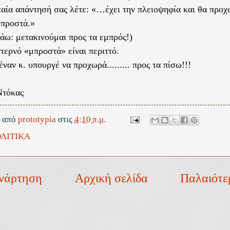
ταία απάντησή σας λέτε: «…έχει την πλειοψηφία και θα προχ
προστά.»
άω: μετακινούμαι προς τα εμπρός!)
στερνό «μπροστά» είναι περιττό.
ναν κ. υπουργέ να προχωρά......... προς τα πίσω!!!
Ντόκας
ε από
prototypia
στις
4:10 π.μ.
ΛΙΤΙΚΑ
νάρτηση
Αρχική σελίδα
Παλαιότε