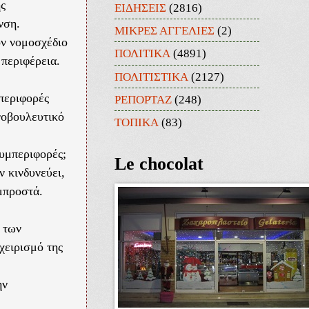
ης
ΕΙΔΗΣΕΙΣ
(2816)
νση.
ΜΙΚΡΕΣ ΑΓΓΕΛΙΕΣ
(2)
ν νομοσχέδιο
ΠΟΛΙΤΙΚΑ
(4891)
 περιφέρεια.
ΠΟΛΙΤΙΣΤΙΚΑ
(2127)
περιφορές
ΡΕΠΟΡΤΑΖ
(248)
νοβουλευτικό
ΤΟΠΙΚΑ
(83)
υμπεριφορές;
Le chocolat
 κινδυνεύει,
μπροστά.
 των
χειρισμό της
ην