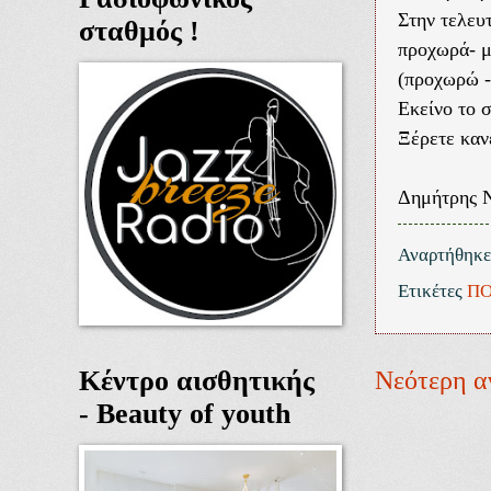
Στην τελευ
σταθμός !
προχωρά- μ
(προχωρώ -
Εκείνο το 
Ξέρετε κανέ
Δημήτρης 
Αναρτήθηκ
Ετικέτες
ΠΟ
Κέντρο αισθητικής
Νεότερη α
- Beauty of youth