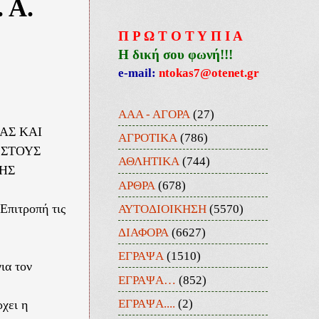
 Α.
Π Ρ Ω Τ Ο Τ Υ Π Ι Α
Η δική σου φωνή!!!
e-mail:
ntokas7@otenet.gr
ΑΑΑ - ΑΓΟΡΑ
(27)
ΑΣ ΚΑΙ
ΑΓΡΟΤΙΚΑ
(786)
 ΣΤΟΥΣ
ΑΘΛΗΤΙΚΑ
(744)
ΗΣ
ΑΡΘΡΑ
(678)
ΑΥΤΟΔΙΟΙΚΗΣΗ
(5570)
Επιτροπή τις
ΔΙΑΦΟΡΑ
(6627)
ΕΓΡΑΨΑ
(1510)
ια τον
ΕΓΡΑΨΑ…
(852)
ΕΓΡΑΨΑ....
(2)
χει η