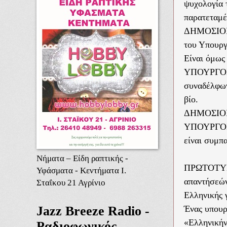
ψυχολογία 
παρατεταμέ
ΔΗΜΟΣΙΟΓΡΑ
του Υπουργ
Είναι όμως
ΥΠΟΥΡΓΟΣ: 
συναδέλφων
βίο.
ΔΗΜΟΣΙΟΓΡΑ
ΥΠΟΥΡΓΟΣ: 
είναι συμπ
Νήματα – Είδη ραπτικής -
ΠΡΩΤΟΤΥΠΙ
Υφάσματα - Κεντήματα Ι.
απαντήσεών
Σταΐκου 21 Αγρίνιο
Ελληνικής 
Jazz Breeze Radio -
Ένας υπουργ
«Ελληνικήν
Ραδιοφωνικός