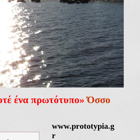
ποτέ ένα πρωτότυπο»
Όσσο
www.prototypia.g
r