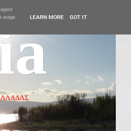
r-agent
LEARN MORE
GOT IT
te usage
ia
ΕΛΛΑΔΑΣ