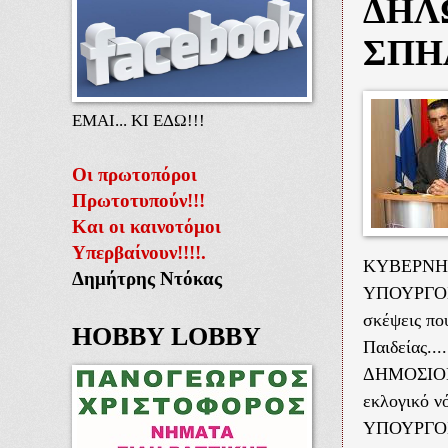
ΔΗΛΩ
ΣΠΗ
ΕΜΑΙ... ΚΙ ΕΔΩ!!!
Οι πρωτοπόροι
Πρωτοτυπούν!!!
Και οι καινοτόμοι
Υπερβαίνουν!!!!.
ΚΥΒΕΡΝΗ
Δημήτρης Ντόκας
ΥΠΟΥΡΓΟΣ: 
σκέψεις πο
HOBBY LOBBY
Παιδείας.......
ΔΗΜΟΣΙΟΓΡ
εκλογικό ν
ΥΠΟΥΡΓΟΣ: 