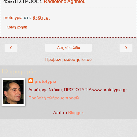
45&78 ΣΤΡΟΦΕΣ
Radiofono Agriniou
prototypia
στις
9:03 μ.μ.
Κοινή χρήση
‹
›
Αρχική σελίδα
Προβολή έκδοσης ιστού
Πληροφορίες
prototypia
Δημήτρης Ντόκας ΠΡΩΤΟΤΥΠΙΑ www.prototypia.gr
Προβολή πλήρους προφίλ
Από το
Blogger
.