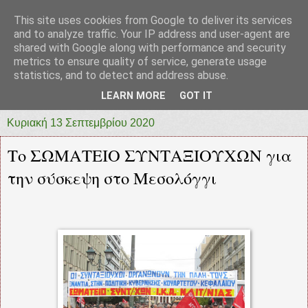
This site uses cookies from Google to deliver its services
prototypia
and to analyze traffic. Your IP address and user-agent are
shared with Google along with performance and security
metrics to ensure quality of service, generate usage
"ΠΡΩΤΟΤΥΠΙΑ" * ΑΝΕΞΑΡΤΗΤΗ-ΗΛΕΚΤΡΟΝΙΚΗ-
statistics, and to detect and address abuse.
ΕΦΗΜΕΡΙΔΑ * ΔΥΤΙΚΗΣ ΕΛΛΑΔΑΣ
LEARN MORE
GOT IT
Κυριακή 13 Σεπτεμβρίου 2020
Το ΣΩΜΑΤΕΙΟ ΣΥΝΤΑΞΙΟΥΧΩΝ για
την σύσκεψη στο Μεσολόγγι