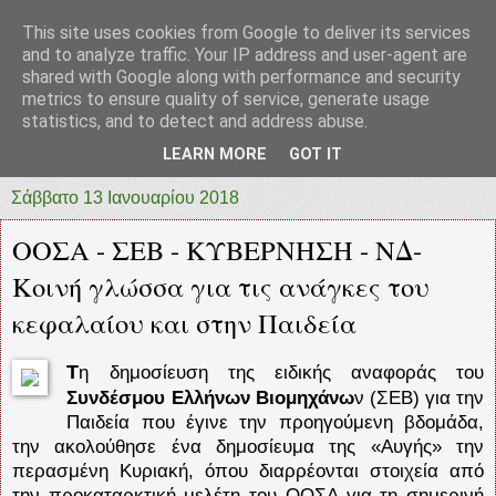
This site uses cookies from Google to deliver its services
prototypia
and to analyze traffic. Your IP address and user-agent are
shared with Google along with performance and security
metrics to ensure quality of service, generate usage
"ΠΡΩΤΟΤΥΠΙΑ" * ΑΝΕΞΑΡΤΗΤΗ-ΗΛΕΚΤΡΟΝΙΚΗ-
statistics, and to detect and address abuse.
ΕΦΗΜΕΡΙΔΑ * ΔΥΤΙΚΗΣ ΕΛΛΑΔΑΣ
LEARN MORE
GOT IT
Σάββατο 13 Ιανουαρίου 2018
ΟΟΣΑ - ΣΕΒ - ΚΥΒΕΡΝΗΣΗ - ΝΔ-
Κοινή γλώσσα για τις ανάγκες του
κεφαλαίου και στην Παιδεία
Τ
η δημοσίευση της ειδικής αναφοράς του
Συνδέσμου Ελλήνων Βιομηχάνω
ν (ΣΕΒ) για την
Παιδεία που έγινε την προηγούμενη βδομάδα,
την ακολούθησε ένα δημοσίευμα της «Αυγής» την
περασμένη Κυριακή, όπου διαρρέονται στοιχεία από
την προκαταρκτική μελέτη του ΟΟΣΑ για τη σημερινή