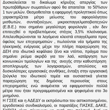
Δυσκολεύεται το δικαίωμα κήρυξης απεργίας των
πρωτοβάθμιων σωματείων αφού θα απαιτείται το 50%συν
1 των μελών. Θεσμοθετείται η εφαρμογή προληπτικού όπως
χαρακτηρίζεται μέτρο μείωσης του αφορολόγητου
μισθωτών, συνταξιούχων, μικροεπαγγελματοβιοτεχνών
(Ε.Β.Ε.) που σημαίνει μεγαλύτερη φορολογία , εάν δεν
επιτευχθεί ο προβλεπόμενος στόχος 3,5% πλεόνασμα.
Απελευθερώνονται τα λεγόμενα κλειστά επαγγέλματα προς
όφελος των επιχειρηματιών , πωλούνται νέα τμήματα της
ηλεκτρικής ενέργειας μέχρι την πλήρη παραχώρηση της
ΔΕΗ στο ιδιωτικό κεφάλαιο ξένο και ντόπιο, πράγμα που
σημαίνει ρεύμα ακριβό για τον λαό, κατάργηση των
κοινωνικών τιμολογίων και της ανοχής στην καθυστέρηση
αποπληρωμής των λογαριασμών, απολύσεις και
δυσκολότερες εργασιακές συνθήκες, ένταξη στην εργασιακή
ζούγκλα του ιδιωτικού τομέα και ουσιαστικά γίνεται
παραχώρηση της δημόσιας περιουσίας στους
επιχειρηματίες ενώ αναμένεται να εφαρμοστούν πολλά
μέτρα που ήταν προγραμματισμένα και ψηφισμένα στο 3ο
μνημόνιο.
Η ΓΣΕΕ και η ΑΔΕΔΥ οι εκπρόσωποι του αστικοποιημένου,
εργοδοτικού συνδικαλισμού, οι παρατάξεις ΠΑΣΚΕ, ΔΑΚΕ,