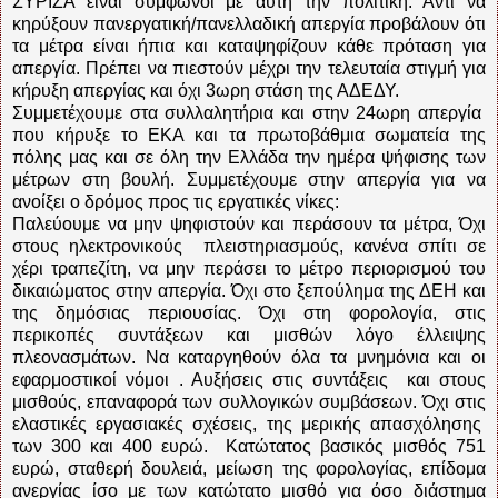
ΣΥΡΙΖΑ είναι σύμφωνοι με αυτή την πολιτική. Αντί να
κηρύξουν πανεργατική/πανελλαδική απεργία προβάλουν ότι
τα μέτρα είναι ήπια και καταψηφίζουν κάθε πρόταση για
απεργία. Πρέπει να πιεστούν μέχρι την τελευταία στιγμή για
κήρυξη απεργίας και όχι 3ωρη στάση της ΑΔΕΔΥ.
Συμμετέχουμε στα συλλαλητήρια και στην 24ωρη απεργία
που κήρυξε το ΕΚΑ και τα πρωτοβάθμια σωματεία της
πόλης μας και σε όλη την Ελλάδα την ημέρα ψήφισης των
μέτρων στη βουλή. Συμμετέχουμε στην απεργία για να
ανοίξει ο δρόμος προς τις εργατικές νίκες:
Παλεύουμε να μην ψηφιστούν και περάσουν τα μέτρα, Όχι
στους ηλεκτρονικούς πλειστηριασμούς, κανένα σπίτι σε
χέρι τραπεζίτη, να μην περάσει το μέτρο περιορισμού του
δικαιώματος στην απεργία. Όχι στο ξεπούλημα της ΔΕΗ και
της δημόσιας περιουσίας. Όχι στη φορολογία, στις
περικοπές συντάξεων και μισθών λόγο έλλειψης
πλεονασμάτων. Να καταργηθούν όλα τα μνημόνια και οι
εφαρμοστικοί νόμοι . Αυξήσεις στις συντάξεις και στους
μισθούς, επαναφορά των συλλογικών συμβάσεων. Όχι στις
ελαστικές εργασιακές σχέσεις, της μερικής απασχόλησης
των 300 και 400 ευρώ. Κατώτατος βασικός μισθός 751
ευρώ, σταθερή δουλειά, μείωση της φορολογίας, επίδομα
ανεργίας ίσο με των κατώτατο μισθό για όσο διάστημα