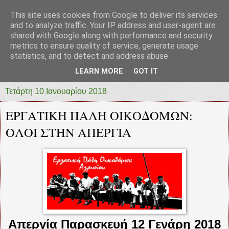
This site uses cookies from Google to deliver its services
prototypia
and to analyze traffic. Your IP address and user-agent are
shared with Google along with performance and security
metrics to ensure quality of service, generate usage
"ΠΡΩΤΟΤΥΠΙΑ" * ΑΝΕΞΑΡΤΗΤΗ-ΗΛΕΚΤΡΟΝΙΚΗ-
statistics, and to detect and address abuse.
ΕΦΗΜΕΡΙΔΑ * ΔΥΤΙΚΗΣ ΕΛΛΑΔΑΣ
LEARN MORE
GOT IT
Τετάρτη 10 Ιανουαρίου 2018
ΕΡΓΑΤΙΚΗ ΠΑΛΗ ΟΙΚΟΔΟΜΩΝ:
ΟΛΟΙ ΣΤΗΝ ΑΠΕΡΓΙΑ
Απεργία Παρασκευή 12 Γενάρη 2018