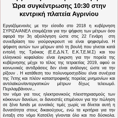
Ώρα συγκέντρωσης 10:30 στην
κεντρική πλατεία Αγρινίου
Εργαζόμενοι/ες με την είσοδο στο 2018 η κυβέρνηση
ΣΥΡΙΖΑ/ΑΝΕΛ ετοιμάζεται για την ψήφιση των μέτρων όσο
αφορά την 3η αξιολόγηση ώστε στις 22 Γενάρη στη
συνεδρίαση του γιούρογκρουπ να είναι ψηφισμένα. Η
ψήφιση αυτών των μέτρων από τη βουλή που γίνεται κατά
εντολή της Τρόικας (Ε.Ε,Δ.Ν.Τ, Ε.Κ.Τ,Ε.Μ.Σ) και του
ελληνικού κεφαλαίου είναι έγκριση για την πορεία της
κυβέρνησης μέχρι το τέλος της τετραετίας 2019, αφού οι
κοινωνικές αντιδράσεις δεν είναι ανάλογες ώστε να την
ρίξουν . Η κατάθεση του πολυνομοσχεδίου είναι συνέχεια
της 7ετης και πλέον καταστροφικής πορείας μνημονίων και
αντιλαϊκών/αντεργατικών μέτρων δίχως τελειωμό.
Περιλαμβάνουν...
τον νόμο για τους ηλεκτρονικούς πλειστηριασμούς των
κόκκινων δανείων, οι δανειστές επιμένουν για την πώληση
σε ξένα funds με ευνοϊκές τιμές χωρίς να δίνεται αυτή η
δυνατότητα στους δικαιούχους, ενώ τα κριτήρια για την
ένταξη στο νόμο Κατσέλη γίνονται όλο και πιο δύσκολα.