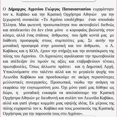
Ο
Δήμαρχος Αγρινίου Γιώργος Παπαναστασίου
ευχαρίστησε
τον κ. Καβάκο και την Κρατική Ορχήστρα Αθηνών
για την
ξεχωριστή συναυλία: «Το Αγρίνιο υποδέχθηκε
έναν σπουδαίο
Έλληνα. Μια φωτεινή προσωπικότητα που ακτινοβολεί διεθνώς
και αποδεικνύει ότι δεν είναι μόνο
ο κορυφαίος βιολιστής στον
κόσμο, αλλά ένας σπάνιος
άνθρωπος
που ήρθε κοντά μας
με
διάθεση προσφοράς στους συμπολίτες μας. Σε αυτήν την
μοναδική προσφορά στην μουσική και τον άνθρωπο,
ο Λ.
Καβάκος και η ΚΟΑ, έχουν την στήριξη και την ανταπόκριση της
πόλης του Αγρινίου.
Οι Αγρινιώτες αγκάλιασαν την πρωτοβουλία
και απέδειξαν ότι τιμούν τις αξίες και επιβραβεύουν τέτοιες
πρωτοβουλίες. Όπως άλλωστε πράττει
και η Δημοτική Αρχή.
Υποκλινόμαστε στο ταλέντο αλλά και το μεγαλείο ψυχής του
Λεωνίδα Καβάκου και προσδοκούμε σε ακόμη περισσότερες
μελλοντικές συνεργασίες. Προσωπικά, νιώθω την ανάγκη να
εκφράσω την ευγνωμοσύνη μου. Όχι μόνο γιατί μας δόθηκε ως
δώρο, η
μοναδική ευκαιρία να απολαύσουμε την Κρατική
Ορχήστρα Αθηνών με διευθυντή και σολίστ τον Λεωνίδα Καβάκο,
αλλά και γιατί γίναμε κομμάτι μιας υψηλής ιδέας. Εκ μέρους της
πόλης ευχαριστώ τον κ. Καβάκο και τους μουσικούς της Κρατικής
Ορχήστρας για την παρουσία τους στο Αγρίνιο».