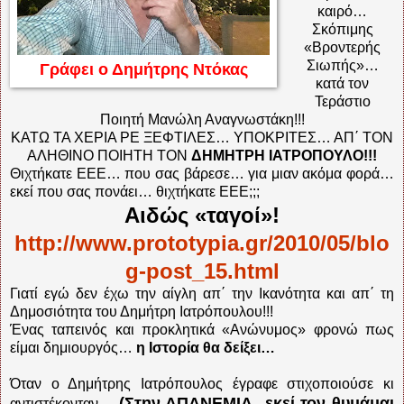
καιρό…
Σκόπιμης
«Βροντερής
Σιωπής»…
Γράφει ο Δημήτρης Ντόκας
κατά τον
Τεράστιο
Ποιητή Μανώλη Αναγνωστάκη!!!
ΚΑΤΩ ΤΑ ΧΕΡΙΑ ΡΕ ΞΕΦΤΙΛΕΣ… ΥΠΟΚΡΙΤΕΣ… ΑΠ΄ ΤΟΝ
ΑΛΗΘΙΝΟ ΠΟΙΗΤΗ ΤΟΝ
ΔΗΜΗΤΡΗ ΙΑΤΡΟΠΟΥΛΟ!!!
Θιχτήκατε ΕΕΕ… που σας βάρεσε… για μιαν ακόμα φορά…
εκεί που σας πονάει… θιχτήκατε ΕΕΕ;;;
Αιδώς «ταγοί»!
http://www.prototypia.gr/2010/05/blo
g-post_15.html
Γιατί εγώ δεν έχω την αίγλη απ΄ την Ικανότητα και απ΄ τη
Δημοσιότητα του Δημήτρη Ιατρόπουλου!!!
Ένας ταπεινός και προκλητικά «Ανώνυμος» φρονώ πως
είμαι δημιουργός…
η Ιστορία θα δείξει…
Όταν ο Δημήτρης Ιατρόπουλος έγραφε στιχοποιούσε κι
(Στην ΑΠΑΝΕΜΙΑ
εκεί τον θυμάμαι
αντιστέκονταν…