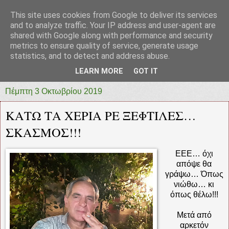
This site uses cookies from Google to deliver its services
prototypia
and to analyze traffic. Your IP address and user-agent are
shared with Google along with performance and security
metrics to ensure quality of service, generate usage
"ΠΡΩΤΟΤΥΠΙΑ" * ΑΝΕΞΑΡΤΗΤΗ-ΗΛΕΚΤΡΟΝΙΚΗ-
statistics, and to detect and address abuse.
ΕΦΗΜΕΡΙΔΑ * ΔΥΤΙΚΗΣ ΕΛΛΑΔΑΣ
LEARN MORE
GOT IT
Πέμπτη 3 Οκτωβρίου 2019
ΚΑΤΩ ΤΑ ΧΕΡΙΑ ΡΕ ΞΕΦΤΙΛΕΣ…
ΣΚΑΣΜΟΣ!!!
ΕΕΕ… όχι
απόψε θα
γράψω… Όπως
νιώθω… κι
όπως θέλω!!!
Μετά από
αρκετόν