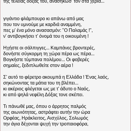
της τέλειας δόξας του, ανασήκωσ' τον στα χέρια...
γιγάντιο φλάμπουρο κι απάνω από μας
που τον υμνούμε με καρδιά αναμμένη,
πες μ' ένα μόνο ανασασμόν: "Ο Παλαμάς !",
ν' αντιβογκήσει τ' όνομά του η οικουμένη !
Ηχήστε οι σάλπιγγες... Καμπάνες βροντερές,
δονήστε σύγκορμη τη χώρα πέρα ως πέρα...
Βογκήστε τύμπανα πολέμου... Οι φοβερές
σημαίες, ξεδιπλωθείτε στον αέρα !
Σ' αυτό το φέρετρο ακουμπά η Ελλάδα ! Ένας λαός,
σηκώνοντας τα μάτια του τη βλέπει...
κι ακέριος φλέγεται ως με τ' άδυτο ο Ναός,
κι από ψηλά νεφέλη Δόξας τονε σκέπει.
Τι πάνωθέ μας, όπου ο άρρητος παλμός
της αιωνιότητας, αστράφτει αυτήν την ώρα
Ορφέας, Ηράκλειτος, Αισχύλος, Σολωμός
την άγια δέχονται ψυχή την τροπαιοφόρα,