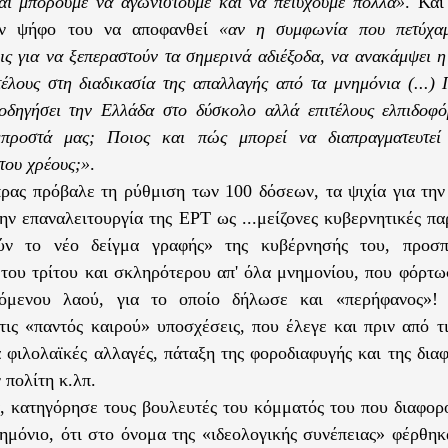
αι μπορούμε να αγωνιστούμε και να πετύχουμε πολλά»
. Και
ην ψήφο του να αποφανθεί
«αν η συμφωνία που πετύχαμ
ις για να ξεπεραστούν τα σημερινά αδιέξοδα, να ανακάμψει η
τέλους στη διαδικασία της απαλλαγής από τα μνημόνια (...)
οδηγήσει την Ελλάδα στο δύσκολο αλλά επιτέλους ελπιδοφ
 μπροστά μας; Ποιος και πώς μπορεί να διαπραγματευτεί
του χρέους;»
.
ρας πρόβαλε τη ρύθμιση των 100 δόσεων, τα ψιχία για την
την επαναλειτουργία της ΕΡΤ ως ...μείζονες κυβερνητικές π
ούν το νέο δείγμα γραφής» της κυβέρνησής του, προσπ
 του τρίτου και σκληρότερου απ' όλα μνημονίου, που φόρτ
ζόμενου λαού, για το οποίο δήλωσε και «περήφανος»! 
τις «παντός καιρού» υποσχέσεις, που έλεγε και πριν από τ
α φιλολαϊκές αλλαγές, πάταξη της φοροδιαφυγής και της δια
 πολίτη κ.λπ.
 κατηγόρησε τους βουλευτές του κόμματός του που διαφορ
νημόνιο, ότι στο όνομα της «ιδεολογικής συνέπειας» φέρθη