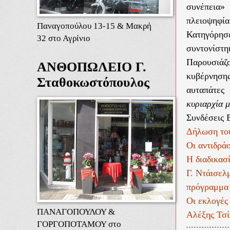
συνέπεια»
πλειοψηφία
Παναγοπούλου 13-15 & Μακρή
Κατηγόρησ
32 στο Αγρίνιο
συντονίστη
Παρουσιάζ
ΑΝΘΟΠΩΛΕΙΟ Γ.
κυβέρνησης
Σταθοκωστόπουλος
αυταπάτες
κυριαρχία μ
Συνδέσεις 
Δήλωση του
Οι αντιδρά
Η διαδικασ
Γ. Ντάισελ
πρόγραμμα
Οι εκλογές
ΠΑΝΑΓΟΠΟΥΛΟΥ &
Αλέξης Τσί
ΓΟΡΓΟΠΟΤΑΜΟΥ στο