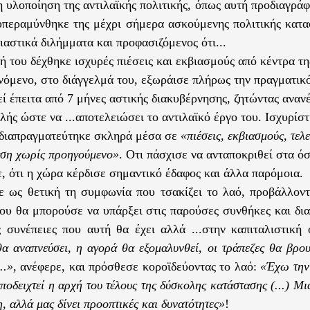
 υλοποίηση της αντιλαϊκής πολιτικής, όπως αυτή προδιαγράφ
υπεραμύνθηκε της μέχρι σήμερα ασκούμενης πολιτικής κατα
ιαστικά διλήμματα και προφασιζόμενος ότι...
ή του δέχθηκε ισχυρές πιέσεις και εκβιασμούς από κέντρα τ
νόμενο, στο διάγγελμά του, εξωράισε πλήρως την πραγματικό
ί έπειτα από 7 μήνες αστικής διακυβέρνησης, ζητώντας αναν
λής ώστε να ...αποτελειώσει το αντιλαϊκό έργο του. Ισχυρίσ
 διαπραγματεύτηκε σκληρά μέσα σε
«πιέσεις, εκβιασμούς, τελ
αση χωρίς προηγούμενο»
. Οτι πάσχισε να ανταποκριθεί στα ό
, ότι η χώρα κέρδισε σημαντικό έδαφος και άλλα παρόμοια.
 ως θετική τη συμφωνία που τσακίζει το λαό, προβάλλοντ
ου θα μπορούσε να υπάρξει στις παρούσες συνθήκες και δια
ς συνέπειες που αυτή θα έχει αλλά ...στην καπιταλιστική
θα αναπνεύσει, η αγορά θα εξομαλυνθεί, οι τράπεζες θα βρου
..»
, ανέφερε, και πρόσθεσε κοροϊδεύοντας το λαό:
«
Έχω
την
ποδειχτεί η αρχή του τέλους της δύσκολης κατάστασης (...) Μι
η, αλλά μας δίνει προοπτικές και δυνατότητες»
!