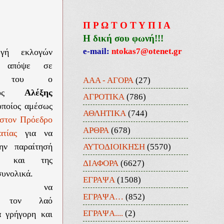
Π Ρ Ω Τ Ο Τ Υ Π Ι Α
Η δική σου φωνή!!!
e-mail:
ntokas7@otenet.gr
ωγή εκλογών
ε απόψε σε
μά του ο
ΑΑΑ - ΑΓΟΡΑ
(27)
ργός
Αλέξης
ΑΓΡΟΤΙΚΑ
(786)
οποίος αμέσως
ΑΘΛΗΤΙΚΑ
(744)
 στον Πρόεδρο
ΑΡΘΡΑ
(678)
τίας
για να
ΑΥΤΟΔΙΟΙΚΗΣΗ
(5570)
ην παραίτησή
ά και της
ΔΙΑΦΟΡΑ
(6627)
συνολικά.
ΕΓΡΑΨΑ
(1508)
ώντας να
ΕΓΡΑΨΑ…
(852)
ει τον λαό
ΕΓΡΑΨΑ....
(2)
α γρήγορη και