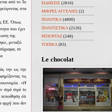
εται από το 3ο
ΕΙΔΗΣΕΙΣ
(2816)
φεύγοντας στα
ΜΙΚΡΕΣ ΑΓΓΕΛΙΕΣ
(2)
ΠΟΛΙΤΙΚΑ
(4890)
ης ΕΕ. Όπως
ΠΟΛΙΤΙΣΤΙΚΑ
(2126)
τητα που έχει
έωση της
ΡΕΠΟΡΤΑΖ
(248)
τηκε, μεταξύ
ΤΟΠΙΚΑ
(83)
εσίγραφα, σε
σα
Le chocolat
άς την ως την
φημίζοντας τις
 οικονομία.
«Η
ν σιγά σιγά το
 πεποίθηση ότι
α αρχή που δεν