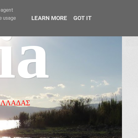
r-agent
LEARN MORE
GOT IT
te usage
ia
ΕΛΛΑΔΑΣ