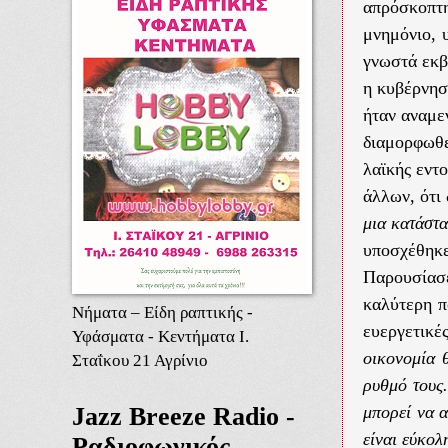
απρόσκοπτη
μνημόνιο, 
γνωστά εκβ
η κυβέρνησ
ήταν αναμε
διαμορφωθε
λαϊκής εντο
άλλων, ότι
μια κατάστ
υποσχέθηκε
Παρουσίασε
καλύτερη π
Νήματα – Είδη ραπτικής -
ευεργετικέ
Υφάσματα - Κεντήματα Ι.
οικονομία 
Σταΐκου 21 Αγρίνιο
ρυθμό τους.
Jazz Breeze Radio -
μπορεί να α
είναι εύκολ
Ραδιοφωνικός