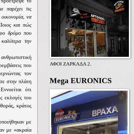
 προέτρεψε το
ε παρέχει τις
 οικονομία, να
 Ποιος και πώς
όρο δρόμο που
 καλύτερα την
 ανθρωπιστική
ΑΦΟΙ ΖΑΡΚΑΔΑ 2.
αρεμβάσεις που
ερνώντας τον
Mega EURONICS
ωσε στην πλάτη
Εννοείται ότι
ις εκλογές του
φθοράς, κράτος
οποιήθηκαν με
καν με «ακραία