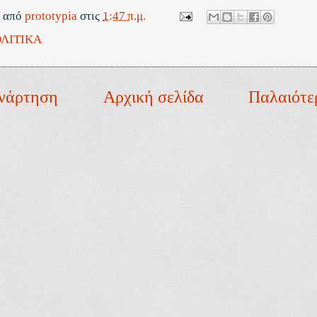
ε από
prototypia
στις
1:47 π.μ.
ΛΙΤΙΚΑ
νάρτηση
Αρχική σελίδα
Παλαιότε