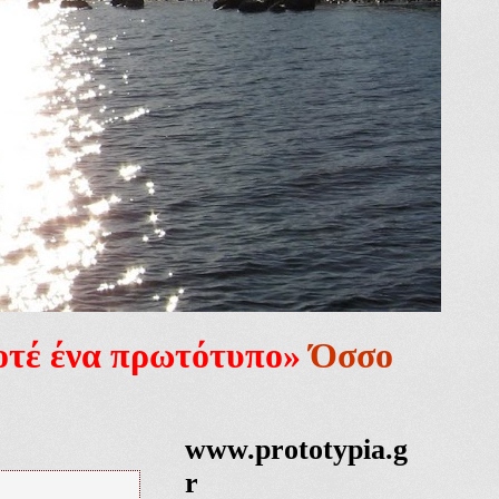
ποτέ ένα πρωτότυπο»
Όσσο
www.prototypia.g
r