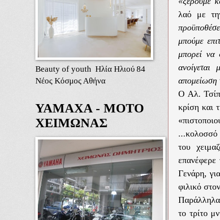
«ξέρουμε κ
λαό με τ
προϋποθέσε
μπούμε επι
μπορεί να 
ανοίγεται
Beauty of youth Ηλία Ηλιού 84
Νέος Κόσμος Αθήνα
απομείωση 
Ο Αλ. Τσίπ
ΥΑΜΑΧΑ - ΜΟΤΟ
κρίση και 
«πιστοποι
ΧΕΙΜΩΝΑΣ
...κολοσσό
του χειμα
επανέφερε 
Γενάρη, γι
φιλικό στον
Παράλληλα,
το τρίτο μ