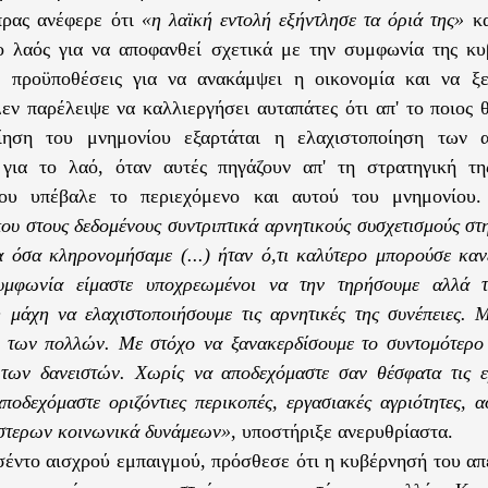
πρας ανέφερε ότι
«η λαϊκή εντολή εξήντλησε τα όριά της»
κα
ο λαός για να αποφανθεί σχετικά με την συμφωνία της κυ
ις προϋποθέσεις για να ανακάμψει η οικονομία και να ξ
Δεν παρέλειψε να καλλιεργήσει αυταπάτες ότι απ' το ποιος θ
ίηση του μνημονίου εξαρτάται η ελαχιστοποίηση των α
 για το λαό, όταν αυτές πηγάζουν απ' τη στρατηγική τ
ου υπέβαλε το περιεχόμενο και αυτού του μνημονίου
ου στους δεδομένους συντριπτικά αρνητικούς συσχετισμούς σ
α όσα κληρονομήσαμε (...) ήταν ό,τι καλύτερο μπορούσε κανε
υμφωνία είμαστε υποχρεωμένοι να την τηρήσουμε αλλά 
 μάχη να ελαχιστοποιήσουμε τις αρνητικές της συνέπειες.
 των πολλών. Με στόχο να ξανακερδίσουμε το συντομότερο 
 των δανειστών. Χωρίς να αποδεχόμαστε σαν θέσφατα τις ε
ποδεχόμαστε οριζόντιες περικοπές, εργασιακές αγριότητες, 
στερων κοινωνικά δυνάμεων»
, υποστήριξε ανερυθρίαστα.
σέντο αισχρού εμπαιγμού, πρόσθεσε ότι η κυβέρνησή του απέδ