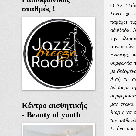
Ο Αλ. Τσί
σταθμός !
λόγο έχει 
παρέχει τ
αδιέξοδα. 
την υλοπο
συνεπειών
Ενωσης, π
συμφωνία π
με δεδομέν
Αυτή τη σ
δώσουμε τη
συμφέροντα
μας έναντι
Κέντρο αισθητικής
Χωρίς να α
- Beauty of youth
των ασθενέ
Σε ένα κρε