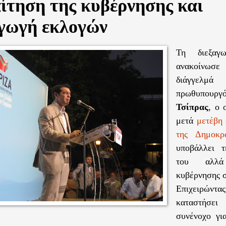
ίτηση της κυβέρνησης και
αγωγή εκλογών
Τη διεξαγ
ανακοίνωσ
διάγγελ
πρωθυπου
Τσίπρας
, ο 
μετά
μετέβη
της Δημοκρα
υποβάλλει τ
του αλλ
κυβέρνησης 
Επιχειρ
καταστήσ
συνένοχο γι