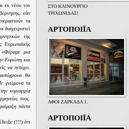
ι εκ νέου τον
ΣΤΟ ΚΑΙΝΟΥΡΓΙΟ
ΤΡΙΧΩΝΙΔΑΣ!
βέρνησης, εάν
επεραστούν τα
ΑΡΤΟΠΟΙΪΑ
α διαχειριστεί
ρνητικών της
ης Ευρωπαϊκής
.
«Φέραμε μια
την Ευρώπη και
ίς να πετύχει.
ταυτόχρονα θα
 Με γνώμονα τα
την κυριαρχία
ρμηνείες τους.
ΑΦΟΙ ΖΑΡΚΑΔΑ 1.
αφαίμαξη πάντα
ΑΡΤΟΠΟΙΪΑ
ειξε (!!!) ότι