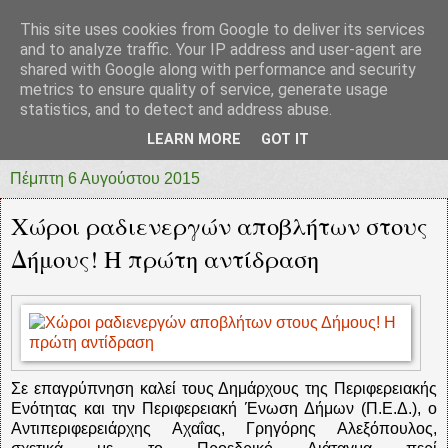
This site uses cookies from Google to deliver its services
prototypia
and to analyze traffic. Your IP address and user-agent are
shared with Google along with performance and security
metrics to ensure quality of service, generate usage
"ΠΡΩΤΟΤΥΠΙΑ" * ΑΝΕΞΑΡΤΗΤΗ-ΗΛΕΚΤΡΟΝΙΚΗ-
statistics, and to detect and address abuse.
ΕΦΗΜΕΡΙΔΑ * ΔΥΤΙΚΗΣ ΕΛΛΑΔΑΣ
LEARN MORE
GOT IT
Πέμπτη 6 Αυγούστου 2015
Χώροι ραδιενεργών αποβλήτων στους
Δήμους! Η πρώτη αντίδραση
Σε επαγρύπνηση καλεί τους Δημάρχους της Περιφερειακής
Ενότητας και την Περιφερειακή Ένωση Δήμων (Π.Ε.Δ.), ο
Αντιπεριφερειάρχης Αχαΐας, Γρηγόρης Αλεξόπουλος,