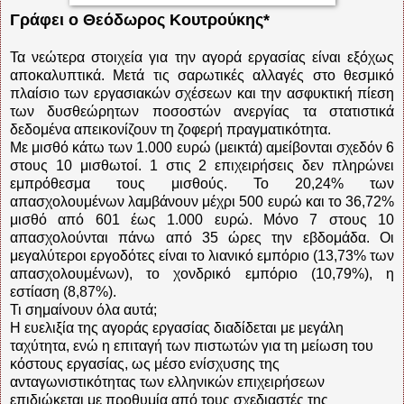
Γράφει ο Θεόδωρος Κουτρούκης*
Τα νεώτερα στοιχεία για την αγορά εργασίας είναι εξόχως
αποκαλυπτικά. Μετά τις σαρωτικές αλλαγές στο θεσμικό
πλαίσιο των εργασιακών σχέσεων και την ασφυκτική πίεση
των δυσθεώρητων ποσοστών ανεργίας τα στατιστικά
δεδομένα απεικονίζουν τη ζοφερή πραγματικότητα.
Με μισθό κάτω των 1.000 ευρώ (μεικτά) αμείβονται σχεδόν 6
στους 10 μισθωτοί. 1 στις 2 επιχειρήσεις δεν πληρώνει
εμπρόθεσμα τους μισθούς. Το 20,24% των
απασχολουμένων λαμβάνουν μέχρι 500 ευρώ και το 36,72%
μισθό από 601 έως 1.000 ευρώ. Μόνο 7 στους 10
απασχολούνται πάνω από 35 ώρες την εβδομάδα. Οι
μεγαλύτεροι εργοδότες είναι το λιανικό εμπόριο (13,73% των
απασχολουμένων), το χονδρικό εμπόριο (10,79%), η
εστίαση (8,87%).
Τι σημαίνουν όλα αυτά;
Η ευελιξία της αγοράς εργασίας διαδίδεται με μεγάλη
ταχύτητα, ενώ η επιταγή των πιστωτών για τη μείωση του
κόστους εργασίας, ως μέσο ενίσχυσης της
ανταγωνιστικότητας των ελληνικών επιχειρήσεων
επιδιώκεται με προθυμία από τους σχεδιαστές της