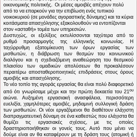
οικονομικής πολιτικής.
Οι μέσες αμοιβές απέχουν πολύ
από το να επαρκούν για την επιβίωση ενός τυπικού
νοικοκυριού (σε μονάδες αγοραστικής δύναμης) και τα κύρια
κοιτάσματα απασχόλησης εξακολουθούν να εντοπίζονται
στον «ασταθή» τομέα των υπηρεσιών.
Δυστυχώς, οι εξελίξεις εκτυλίσσονται ταχύτερα από το
ρυθμό προσαρμογής της ελληνικής κοινωνίας. Η
ταχύρρυθμη εξατομίκευση των όρων εργασίας των
μισθωτών, η διάβρωση των θεσμών του κοινωνικού
διαλόγου και η σχεδιαζόμενη αναθεώρηση του θεσμικού
πλαισίου των ομαδικών απολύσεων θα προκαλέσουν
περαιτέρω αποσταθεροποιητικές επιδράσεις στους όρους
αμοιβής και απασχόλησης.
Το νέο τοπίο της αγοράς εργασίας θα είναι πολύ διαφορετικό
ου
από ότι γνωρίσαμε μέχρι και την πρώτη δεκαετία του 21
αιώνα. Αυξημένη εργασιακή ανασφάλεια, περισσότερη
ευελιξία, χαμηλότερες αμοιβές, μηδαμινή συλλογική δράση
των μισθωτών. Οι νέοι εργαζόμενοι θα διαθέτουν ελάχιστη
διαπραγματευτική δύναμη σε ένα καθεστώς που ελάχιστα θα
θυμίζει τις εργασιακές σχέσεις, με τις οποίες
δραστηριοποιήθηκαν οι γονείς τους. Αυτό που μένει να
δούμε είναι αν θα καταφέρουν με τη δράση τους (ατομική ή