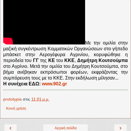
Με την ομιλία στην
μαζική συγκέντρωση Κομματικών Οργανώσεων στο γήπεδο
μπάσκετ στην Αερογέφυρα Αγρινίου, κορυφώθηκε η
περιοδεία του
ΓΓ
της
ΚΕ
του
ΚΚΕ
,
Δημήτρη Κουτσούμπα
στο Αγρίνιο. Μετά την ομιλία του Δημήτρη Κουτσούμπα, στο
βήμα ανέβηκαν εκπρόσωποι φορέων, εκφράζοντας την
συμπόρευση τους με το ΚΚΕ. Στην εκδήλωση μίλησαν...
Η συνέχεια ΕΔΩ:
www.902.gr
prototypia
στις
11:01 μ.μ.
Κοινή χρήση
‹
›
Αρχική σελίδα