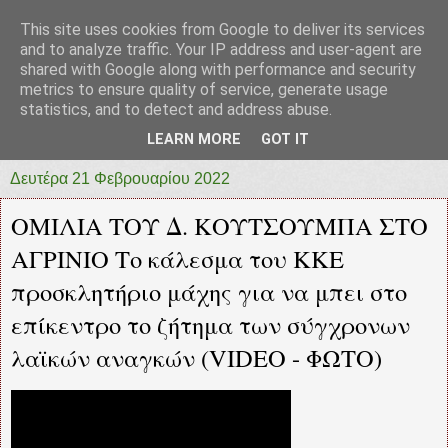
This site uses cookies from Google to deliver its services
prototypia
and to analyze traffic. Your IP address and user-agent are
shared with Google along with performance and security
metrics to ensure quality of service, generate usage
"ΠΡΩΤΟΤΥΠΙΑ" * ΑΝΕΞΑΡΤΗΤΗ-ΗΛΕΚΤΡΟΝΙΚΗ-
statistics, and to detect and address abuse.
ΕΦΗΜΕΡΙΔΑ * ΔΥΤΙΚΗΣ ΕΛΛΑΔΑΣ
LEARN MORE
GOT IT
Δευτέρα 21 Φεβρουαρίου 2022
ΟΜΙΛΙΑ ΤΟΥ Δ. ΚΟΥΤΣΟΥΜΠΑ ΣΤΟ
ΑΓΡΙΝΙΟ Το κάλεσμα του ΚΚΕ
προσκλητήριο μάχης για να μπει στο
επίκεντρο το ζήτημα των σύγχρονων
λαϊκών αναγκών (VIDEO - ΦΩΤΟ)