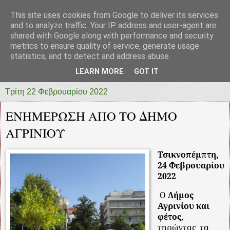
This site uses cookies from Google to deliver its services
prototypia
and to analyze traffic. Your IP address and user-agent are
shared with Google along with performance and security
metrics to ensure quality of service, generate usage
"ΠΡΩΤΟΤΥΠΙΑ" * ΑΝΕΞΑΡΤΗΤΗ-ΗΛΕΚΤΡΟΝΙΚΗ-
statistics, and to detect and address abuse.
ΕΦΗΜΕΡΙΔΑ * ΔΥΤΙΚΗΣ ΕΛΛΑΔΑΣ
LEARN MORE
GOT IT
Τρίτη 22 Φεβρουαρίου 2022
ΕΝΗΜΕΡΩΣΗ ΑΠΟ ΤΟ ΔΗΜΟ
ΑΓΡΙΝΙΟΥ
Τσικνοπέμπτη,
24 Φεβρουαρίου
2022
Ο
Δήμος
Αγρινίου και
φέτος
,
τηρώντας
τα