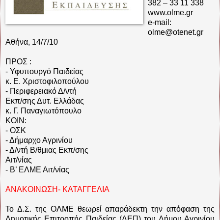
382 – 33 11 338
www.olme.gr
e-mail:
olme@otenet.gr
Αθήνα, 14/7/10
ΠΡΟΣ :
- Υφυπουργό Παιδείας
κ. Ε. Χριστοφιλοπούλου
- Περιφερειακό Δ/ντή
Εκπ/σης Δυτ. Ελλάδας
κ. Γ. Παναγιωτόπουλο
ΚΟΙΝ:
- ΟΣΚ
- Δήμαρχο Αγρινίου
- Δ/ντή Β/θμιας Εκπ/σης
Αιτ/νίας
- Β’ ΕΛΜΕ Αιτ/νίας
ΑΝΑΚΟΙΝΩΣΗ- ΚΑΤΑΓΓΕΛΙΑ
Το Δ.Σ. της ΟΛΜΕ θεωρεί απαράδεκτη την απόφαση της
Δημοτικής Επιτροπής Παιδείας (ΔΕΠ) του Δήμου Αγρινίου