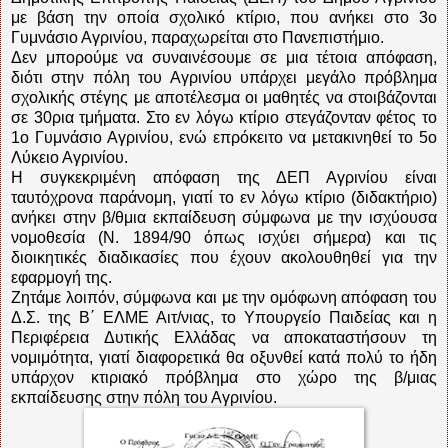
με βάση την οποία σχολικό κτίριο, που ανήκει στο 3ο
Γυμνάσιο Αγρινίου, παραχωρείται στο Πανεπιστήμιο.
Δεν μπορούμε να συναινέσουμε σε μια τέτοια απόφαση,
διότι στην πόλη του Αγρινίου υπάρχει μεγάλο πρόβλημα
σχολικής στέγης με αποτέλεσμα οι μαθητές να στοιβάζονται
σε 30ρια τμήματα. Στο εν λόγω κτίριο στεγάζονταν φέτος το
1ο Γυμνάσιο Αγρινίου, ενώ επρόκειτο να μετακινηθεί το 5ο
Λύκειο Αγρινίου.
Η συγκεκριμένη απόφαση της ΔΕΠ Αγρινίου είναι
ταυτόχρονα παράνομη, γιατί το εν λόγω κτίριο (διδακτήριο)
ανήκει στην β/θμια εκπαίδευση σύμφωνα με την ισχύουσα
νομοθεσία (Ν. 1894/90 όπως ισχύει σήμερα) και τις
διοικητικές διαδικασίες που έχουν ακολουθηθεί για την
εφαρμογή της.
Ζητάμε λοιπόν, σύμφωνα και με την ομόφωνη απόφαση του
Δ.Σ. της Β΄ ΕΛΜΕ Αιτ/νιας, το Υπουργείο Παιδείας και η
Περιφέρεια Δυτικής Ελλάδας να αποκαταστήσουν τη
νομιμότητα, γιατί διαφορετικά θα οξυνθεί κατά πολύ το ήδη
υπάρχον κτιριακό πρόβλημα στο χώρο της β/μιας
εκπαίδευσης στην πόλη του Αγρινίου.