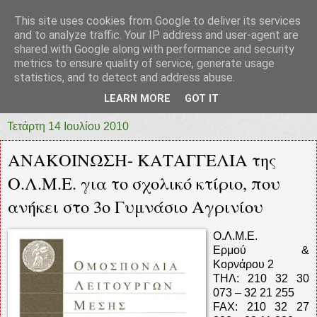
This site uses cookies from Google to deliver its services
prototypia
and to analyze traffic. Your IP address and user-agent are
shared with Google along with performance and security
metrics to ensure quality of service, generate usage
"ΠΡΩΤΟΤΥΠΙΑ" * ΑΝΕΞΑΡΤΗΤΗ-ΗΛΕΚΤΡΟΝΙΚΗ-
statistics, and to detect and address abuse.
ΕΦΗΜΕΡΙΔΑ * ΔΥΤΙΚΗΣ ΕΛΛΑΔΑΣ
LEARN MORE
GOT IT
Τετάρτη 14 Ιουλίου 2010
ΑΝΑΚΟΙΝΩΣΗ- ΚΑΤΑΓΓΕΛΙΑ της
Ο.Λ.Μ.Ε. για το σχολικό κτίριο, που
ανήκει στο 3ο Γυμνάσιο Αγρινίου
Ο.Λ.Μ.Ε.
Ερμού &
Κορνάρου 2
ΤΗΛ: 210 32 30
073 – 32 21 255
FAX: 210 32 27