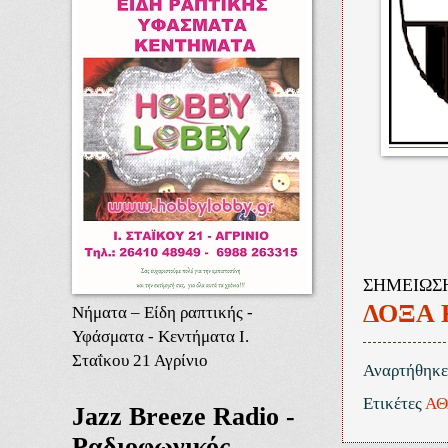
ΣΗΜΕΙΩΣΗ: 
ΔΟΞΑ Κ
Νήματα – Είδη ραπτικής -
Υφάσματα - Κεντήματα Ι.
Σταΐκου 21 Αγρίνιο
Αναρτήθηκ
Ετικέτες
ΑΘ
Jazz Breeze Radio -
Ραδιοφωνικός