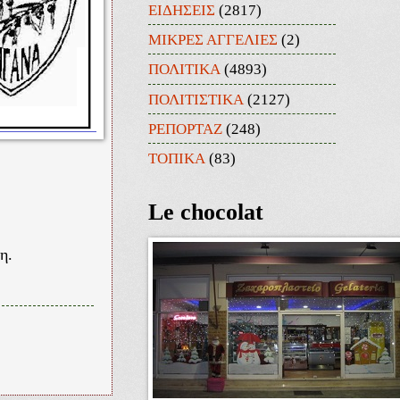
ΕΙΔΗΣΕΙΣ
(2817)
ΜΙΚΡΕΣ ΑΓΓΕΛΙΕΣ
(2)
ΠΟΛΙΤΙΚΑ
(4893)
ΠΟΛΙΤΙΣΤΙΚΑ
(2127)
ΡΕΠΟΡΤΑΖ
(248)
ΤΟΠΙΚΑ
(83)
Le chocolat
η.