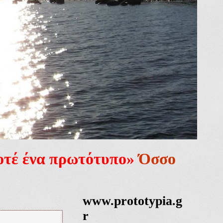
ποτέ ένα πρωτότυπο»
Όσσο
www.prototypia.g
r