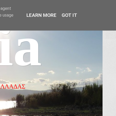
r-agent
LEARN MORE
GOT IT
te usage
ia
ΕΛΛΑΔΑΣ