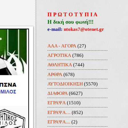
Π Ρ Ω Τ Ο Τ Υ Π Ι Α
Η δική σου φωνή!!!
e-mail:
ntokas7@otenet.gr
ΑΑΑ - ΑΓΟΡΑ
(27)
ΑΓΡΟΤΙΚΑ
(786)
ΑΘΛΗΤΙΚΑ
(744)
ΑΡΘΡΑ
(678)
ΑΥΤΟΔΙΟΙΚΗΣΗ
(5570)
ΔΙΑΦΟΡΑ
(6627)
ΕΓΡΑΨΑ
(1510)
ΕΓΡΑΨΑ…
(852)
ΕΓΡΑΨΑ....
(2)