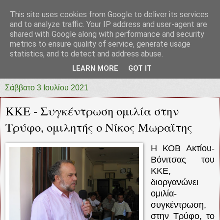
This site uses cookies from Google to deliver its services
prototypia
and to analyze traffic. Your IP address and user-agent are
shared with Google along with performance and security
metrics to ensure quality of service, generate usage
"ΠΡΩΤΟΤΥΠΙΑ" * ΑΝΕΞΑΡΤΗΤΗ-ΗΛΕΚΤΡΟΝΙΚΗ-
statistics, and to detect and address abuse.
ΕΦΗΜΕΡΙΔΑ * ΔΥΤΙΚΗΣ ΕΛΛΑΔΑΣ
LEARN MORE
GOT IT
Σάββατο 3 Ιουλίου 2021
ΚΚΕ - Συγκέντρωση ομιλία στην
Τρύφο, ομιλητής ο Νίκος Μωραΐτης
Η ΚΟΒ Ακτίου-
Βόνιτσας του
ΚΚΕ,
διοργανώνει
ομιλία-
συγκέντρωση,
στην Τρύφο, το