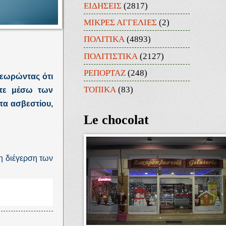
ΕΙΔΗΣΕΙΣ
(2817)
ΜΙΚΡΕΣ ΑΓΓΕΛΙΕΣ
(2)
ΠΟΛΙΤΙΚΑ
(4893)
ΠΟΛΙΤΙΣΤΙΚΑ
(2127)
ΡΕΠΟΡΤΑΖ
(248)
θεωρώντας ότι
ΤΟΠΙΚΑ
(83)
είτε μέσω των
τα ασβεστίου,
Le chocolat
 η διέγερση των