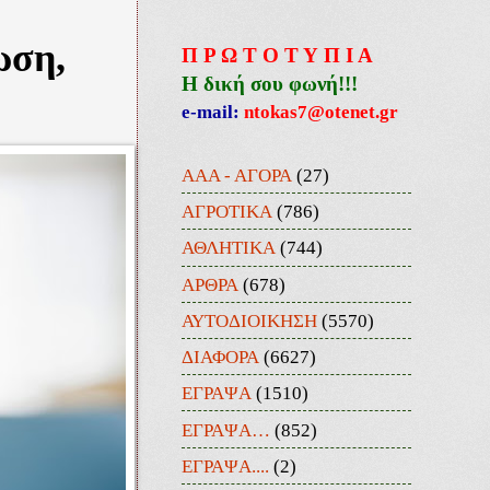
ωση,
Π Ρ Ω Τ Ο Τ Υ Π Ι Α
Η δική σου φωνή!!!
e-mail:
ntokas7@otenet.gr
ΑΑΑ - ΑΓΟΡΑ
(27)
ΑΓΡΟΤΙΚΑ
(786)
ΑΘΛΗΤΙΚΑ
(744)
ΑΡΘΡΑ
(678)
ΑΥΤΟΔΙΟΙΚΗΣΗ
(5570)
ΔΙΑΦΟΡΑ
(6627)
ΕΓΡΑΨΑ
(1510)
ΕΓΡΑΨΑ…
(852)
ΕΓΡΑΨΑ....
(2)