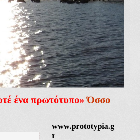
ποτέ ένα πρωτότυπο»
Όσσο
www.prototypia.g
r