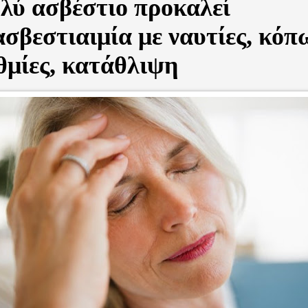
λύ ασβέστιο προκαλεί
σβεστιαιμία με ναυτίες, κόπ
θμίες, κατάθλιψη