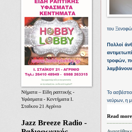
του Ξενοφώ
Πολλοί άν
αντιμετωπ
τροφών, π
λαμβάνουν 
Νήματα – Είδη ραπτικής -
Το ασβέστιο
Υφάσματα - Κεντήματα Ι.
νεύρων, η μ
Σταΐκου 21 Αγρίνιο
Read mor
Jazz Breeze Radio -
Ραδιοφωνικός
Αναρτήθηκ