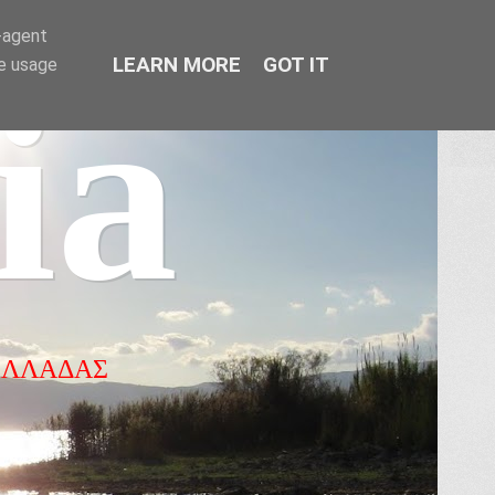
r-agent
LEARN MORE
GOT IT
te usage
ia
ΕΛΛΑΔΑΣ