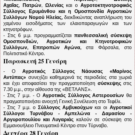
Αχαΐας
,
Πατρών
,
Ωλενίας
και ο
Αγροτοκτηνοτροφικός
Σύλλογος Ερυμάνθου και η Ομοσπονδία Αγροτικών
Συλλόγων Νομού Ηλείας,
διεκδικώντας αναπλήρωση του
χαμένου εισοδήματος των ελαιοπαραγωγών και των
κτηνοτρόφων.
- Στις 6 μ.μ. προγραμματίζεται
πανθεσσαλική σύσκεψη
Ομοσπονδιών, Αγροτικών και Κτηνοτροφικών
Συλλόγων, Επιτροπών Αγώνα,
στα Φάρσαλα, στο
Πολιτιστικό Κέντρο.
Παρασκευή 25 Γενάρη
- Ο
Αγροτικός Σύλλογος Νάουσας «Μαρίνος
Αντύπας»
συνεχίζει καθημερινά τις περιοδείες στα χωριά
και έχει αποφασίσει την πραγματοποίηση
σύσκεψης
στις
7.30 μ.μ., στην αίθουσα της «ΒΕΤΛΑΝΣ».
- Στις 7 μ.μ. - Ο
Αγροτικός Σύλλογος Αστερουσίων
θα
πραγματοποιήσει ανοιχτή Γενική Συνέλευση στο Τεφέλι.
- Στις 7 μ.μ. ο
Σύλλογος Αμβυκούχων
και οι
Αγροτικοί
Σύλλογοι Τυρνάβου - Αμπελώνα - Δαμασίου -
Αργυροπουλίου και Λυγαριάς
καλούν σε σύσκεψη στο
Εμμανουήλειο Πνευματικό Κέντρο στον Τύρναβο.
Δευτέρα 28 Γενάρη