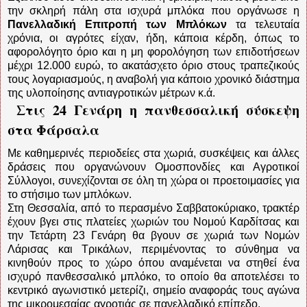
την σκληρή πάλη στα ισχυρά μπλόκα που οργάνωσε η
Πανελλαδική Επιτροπή των Μπλόκων
τα τελευταία
χρόνια, οι αγρότες είχαν, ήδη, κάποια κέρδη, όπως το
αφορολόγητο όριο και η μη φορολόγηση των επιδοτήσεων
μέχρι 12.000 ευρώ, το ακατάσχετο όριο στους τραπεζικούς
τους λογαριασμούς, η αναβολή για κάποιο χρονικό διάστημα
της υλοποίησης αντιαγροτικών μέτρων κ.ά.
Στις 24 Γενάρη η πανθεσσαλική σύσκεψη
στα Φάρσαλα
Με καθημερινές περιοδείες στα χωριά, συσκέψεις και άλλες
δράσεις που οργανώνουν Ομοσπονδίες και Αγροτικοί
Σύλλογοι, συνεχίζονται σε όλη τη χώρα οι προετοιμασίες για
το στήσιμο των μπλόκων.
Στη Θεσσαλία, από το περασμένο Σαββατοκύριακο, τρακτέρ
έχουν βγει στις πλατείες χωριών του Νομού Καρδίτσας και
την Τετάρτη 23 Γενάρη θα βγουν σε χωριά των Νομών
Λάρισας και Τρικάλων, περιμένοντας το σύνθημα να
κινηθούν προς το χώρο όπου αναμένεται να στηθεί ένα
ισχυρό πανθεσσαλικό μπλόκο, το οποίο θα αποτελέσει το
κεντρικό αγωνιστικό μετερίζι, σημείο αναφοράς τους αγώνα
της μικρομεσαίας αγροτιάς σε πανελλαδικό επίπεδο.