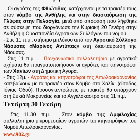
- Οι αγρότες της
Φθιώτιδας
, κατέρχονται με τα τρακτέρ τους
στον
κόμβο της Ανθήλης
και
στην διασταύρωση της
Γλύφας στην Πελασγία
, μετά από απόφαση που λήφθηκε
σε σύσκεψη που διοργάνωσε την Κυριακή 20 Γενάρη στην
Ανθήλη η Ομοσπονδία Αγροτικών Συλλόγων του νομού.
- Στις 11 π.μ., στήσιμο μπλόκου από τον
Αγροτικό Σύλλογο
Νάουσας «Μαρίνος Αντύπας»
στη διασταύρωση της
Νάουσας.
- Στις 11 π.μ. -
Πανχανιώτικο συλλαλητήριο
με αγροτικά
οχήματα θα πραγματοποιήσουν οι αγρότες και κτηνοτρόφοι
των
Χανίων
στη Δημοτική Αγορά.
- Στις 12μ. -
Αγρότες και κτηνοτρόφοι της Αιτωλοακαρνανίας
κατεβαίνουν με τα τρακτέρ στον Κόμβο στο Χαλίκι (είσοδος
Ιόνιας Οδού). Προσυγκεντρώσεις με τρακτέρ θα υπάρχουν
στη Συκιά Μακρυνείας και το Αγγελόκαστρο στις 11 π.μ.
Τετάρτη 30 Γενάρη
- Στις 11.30 π.μ. - Στον
κόμβο της Αμφιλοχίας
συλλαλητήριο μικρομεσαίων αγροτών και κτηνοτρόφων του
Νομού Αιτωλοακαρνανίας.
www.902.gr