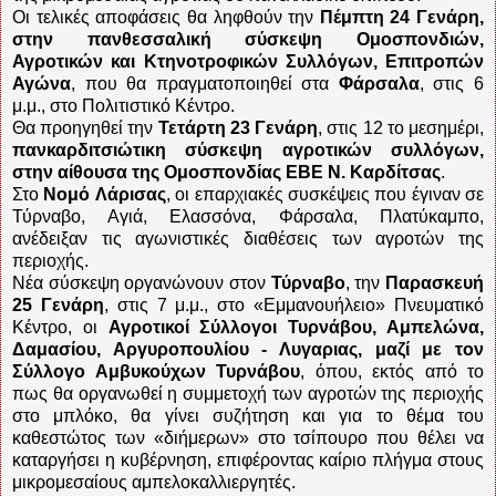
Οι τελικές αποφάσεις θα ληφθούν την
Πέμπτη 24 Γενάρη,
στην πανθεσσαλική σύσκεψη Ομοσπονδιών,
Αγροτικών και Κτηνοτροφικών Συλλόγων, Επιτροπών
Αγώνα
, που θα πραγματοποιηθεί στα
Φάρσαλα
, στις 6
μ.μ., στο Πολιτιστικό Κέντρο.
Θα προηγηθεί την
Τετάρτη 23 Γενάρη
, στις 12 το μεσημέρι,
πανκαρδιτσιώτικη σύσκεψη αγροτικών συλλόγων,
στην αίθουσα της Ομοσπονδίας ΕΒΕ Ν. Καρδίτσας
.
Στο
Νομό
Λάρισας
, οι επαρχιακές συσκέψεις που έγιναν σε
Τύρναβο, Αγιά, Ελασσόνα, Φάρσαλα, Πλατύκαμπο,
ανέδειξαν τις αγωνιστικές διαθέσεις των αγροτών της
περιοχής.
Νέα σύσκεψη οργανώνουν στον
Τύρναβο
, την
Παρασκευή
25 Γενάρη
, στις 7 μ.μ., στο «Εμμανουήλειο» Πνευματικό
Κέντρο, οι
Αγροτικοί Σύλλογοι Τυρνάβου, Αμπελώνα,
Δαμασίου, Αργυροπουλίου - Λυγαριας, μαζί με τον
Σύλλογο Αμβυκούχων Τυρνάβου
, όπου, εκτός από το
πως θα οργανωθεί η συμμετοχή των αγροτών της περιοχής
στο μπλόκο, θα γίνει συζήτηση και για το θέμα του
καθεστώτος των «διήμερων» στο τσίπουρο που θέλει να
καταργήσει η κυβέρνηση, επιφέροντας καίριο πλήγμα στους
μικρομεσαίους αμπελοκαλλιεργητές.