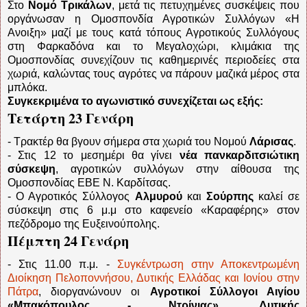
Στο
Ν
ομό Τρικάλων
, μετά τις πετυχημένες συσκέψεις που
οργάνωσαν η Ομοσπονδία Αγροτικών Συλλόγων «Η
Ανοιξη» μαζί με τους κατά τόπους Αγροτικούς Συλλόγους
στη Φαρκαδόνα και το Μεγαλοχώρι, κλιμάκια της
Ομοσπονδίας συνεχίζουν τις καθημερινές περιοδείες στα
χωριά, καλώντας τους αγρότες να πάρουν μαζικά μέρος στα
μπλόκα.
Συγκεκριμένα το αγωνιστικό συνεχίζεται ως εξής:
Τετάρτη 23 Γενάρη
- Τρακτέρ θα βγουν σήμερα στα χωριά του Νομού
Λάρισας
.
- Στις 12 το μεσημέρι θα γίνει
νέα πανκαρδιτσιώτικη
σύσκεψη
, αγροτικών συλλόγων στην αίθουσα της
Ομοσπονδίας ΕΒΕ Ν. Καρδίτσας.
- Ο Αγροτικός Σύλλογος
Αλμυρού
και
Σούρπης
καλεί σε
σύσκεψη στις 6 μ.μ στο καφενείο «Καραφέρης» στον
πεζόδρομο της Ευξεινούπολης.
Πέμπτη 24 Γενάρη
- Στις 11.00 π.μ. -
Συγκέντρωση στην Αποκεντρωμένη
Διοίκηση Πελοποννήσου, Δυτικής Ελλάδας και Ιονίου στην
Πάτρα
, διοργανώνουν οι
Αγροτικοί Σύλλογοι Αιγίου
«Μπακόπουλος - Ντρίνιας»
,
Δυτικής