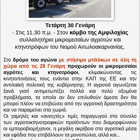
Τετάρτη 30 Γενάρη
- Στις 11.30 π.μ. - Στον
κόμβο της Αμφιλοχίας
συλλαλητήριο μικρομεσαίων αγροτών και
κτηνοτρόφων του Νομού Αιτωλοακαρνανίας.
Στο
δρόμο του αγώνα
με στήσιμο μπλόκων σε όλη τη
χώρα από τις 28 Γενάρη
προχωρούν οι μικρομεσαίοι
αγρότες και κτηνοτρόφοι
, κλιμακώνοντας τις
κινητοποιήσεις τους ενάντια στην ΚΑΠ της ΕΕ και την
αντιλαϊκή πολιτική της κυβέρνησης. Η αγροτιά αγωνίζεται
ξανά γιατί αντιμετωπίζει πολλά και πολύ οξυμένα
προβλήματα, τα οποία αν δεν επιλυθούν άμεσα δεν θα
μπορεί πλέον να επιβιώσει από την αγροτική δραστηριότητα
και να παραμείνει στα χωριά.
Οι χαμηλές και «ανοιχτές» τιμές παραγωγού στο σύνολο
των αγροτοκτηνοτροφικών προϊόντων που διαμορφώνουν
οι εμποροβιομήχανοι, η μεγάλη ακρίβεια στα αγροτικά μέσα
και εφόδια που επιβάλλουν τα μονοπώλια, αλλά και...