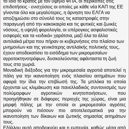
το ίδιο το κράτος με τον υψηλό ΦΠΑ, οι περικοπές στις
επιδοτήσεις - ενισχύσεις οι οποίες με κάθε νέα ΚΑΠ της ΕΕ
γίνονται όλο και μεγαλύτερες, η άρνηση του ΕΛΓΑ να
αποζημιώσει στο σύνολό τους τις καταστροφές στην
παραγωγή από την κακοκαιρία και τις φυτικές και ζωικές
νόσους, η υψηλή φορολογία, οι υπέρογκες ασφαλιστικές
εισφορές και τα «ειδικά» χαράτσια, μαζί όλα τα άλλα
αντιλαϊκά μέτρα που πήραν οι κυβερνήσεις στο πλαίσιο των
μνημονίων και της γενικότερης αντιλαϊκής πολιτικής τους,
έχουν αποδεκατίσει το εισόδημα των μικρομεσαίων
αγροτοκτηνοτρόφων, δυσκολεύοντας αφάνταστα τη ζωή
τους στα χωριά.
Μοναδική διέξοδος για την μικρομεσαία αγροτιά αποτελεί η
πάλη για την ικανοποίηση ενός πλαισίου αιτημάτων που
αφορά την ίδια την επιβίωσή της. Τα μπλόκα τα οποία
έρχονται ως κλιμάκωση και πανελλαδικός συντονισμός των
πολύμορφων αγροτικών κινητοποιήσεων, που
προηγήθηκαν σε διάφορες περιοχές της χώρας, είναι μια
μορφή πάλης με την οποία οι μικρομεσαίοι αγρότες
μπορούν να πιέσουν πιο αποτελεσματικά για την
ικανοποίηση των δίκαιων και ζωτικής σημασίας αιτημάτων
τους.
Εξάλλου αυτό αποδεικνύει και η εμπειρία, καθώς μέσα από