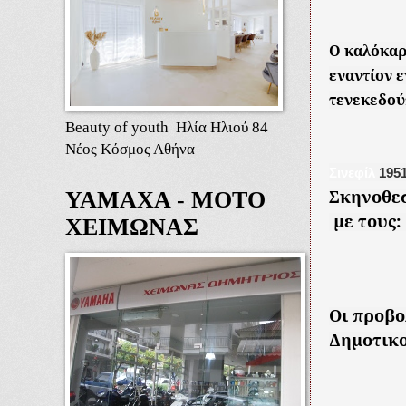
Ο καλόκαρ
εναντίον ε
τενεκεδού
Beauty of youth Ηλία Ηλιού 84
Νέος Κόσμος Αθήνα
Σινεφίλ
1951
Σκηνοθεσ
ΥΑΜΑΧΑ - ΜΟΤΟ
με τους:
ΧΕΙΜΩΝΑΣ
Οι προβο
Δημοτικο