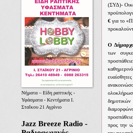
(ΣΥΔ)- Οι
προϋπολογ
€
για το «Π
προκαλούντ
Ο Δήμαρχο
των συγκ
προσπάθειε
καθημερινό
ευαίσθητ
ανακοινώσ
Νήματα – Είδη ραπτικής -
ολοκλήρωσ
Υφάσματα - Κεντήματα Ι.
δημοτικών
Σταΐκου 21 Αγρίνιο
διαμορφών
προσπάθει
Jazz Breeze Radio -
προς την 
Ραδιοφωνικός