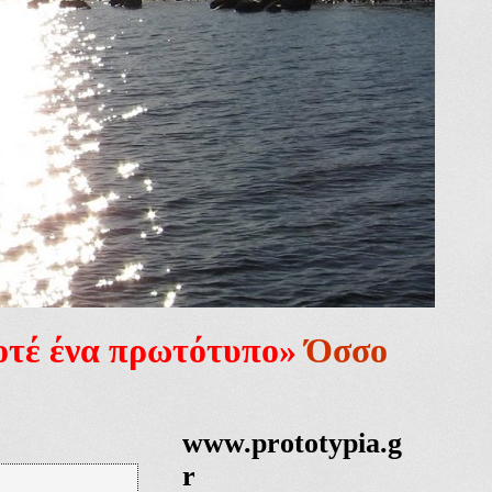
ποτέ ένα πρωτότυπο»
Όσσο
www.prototypia.g
r