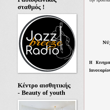
την προσπ
σταθμός !
Νύ
Η Κινημα
Ιανουαρίου
Κέντρο αισθητικής
- Beauty of youth