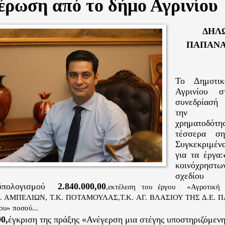
έρωση από το δήμο Αγρινίου
ΔΗΛΩ
ΠΑΠΑΝΑ
Το Δημοτικ
Αγρινίου σ
συνεδρίασή 
την α
χρηματοδ
τέσσερα
ση
Συγκεκριμέ
για τα έργα
:
κοινόχρη
σχεδίου
ϋπολογισμού
2.840.000,00
,εκτέλεση του έργου
«Αγροτική 
.Κ. ΑΜΠΕΛΙΩΝ, Τ.Κ. ΠΟΤΑΜΟΥΛΑΣ,Τ.Κ. ΑΓ. ΒΛΑΣΙΟΥ ΤΗΣ Δ.Ε. 
ου» ποσού...
00,
έγκριση τ
ης πράξης «Ανέγερση μια στέγης υποστηριζόμενη