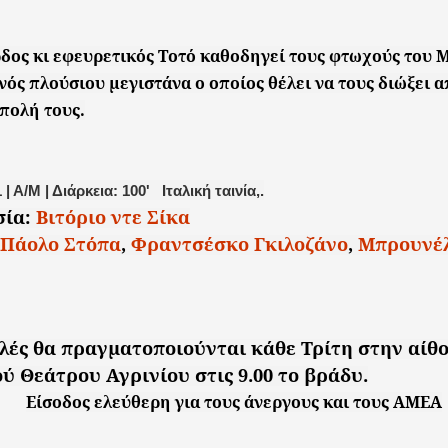
δος κι εφευρετικός Τοτό καθοδηγεί τους φτωχούς του 
νός πλούσιου μεγιστάνα ο οποίος θέλει να τους διώξει α
πολή τους.
 | Α/Μ | Διάρκεια: 100'
Ιταλική ταινία,.
ία:
Βιτόριο ντε Σίκα
Πάολο Στόπα
,
Φραντσέσκο Γκιλοζάνο
,
Μπρουνέ
λές θα πραγματοποιούνται κάθε Τρίτη στην αίθ
ύ Θεάτρου Αγρινίου στις 9.00 το βράδυ.
Είσοδος ελεύθερη για τους άνεργους και τους ΑΜΕΑ