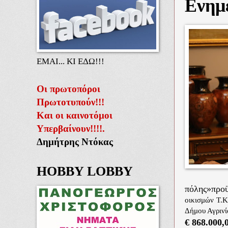
Ενημ
ΕΜΑΙ... ΚΙ ΕΔΩ!!!
Οι πρωτοπόροι
Πρωτοτυπούν!!!
Και οι καινοτόμοι
Υπερβαίνουν!!!!.
Δημήτρης Ντόκας
HOBBY LOBBY
πόλης»προ
οικισμών Τ
Δήμου Αγρινί
€ 868.000,