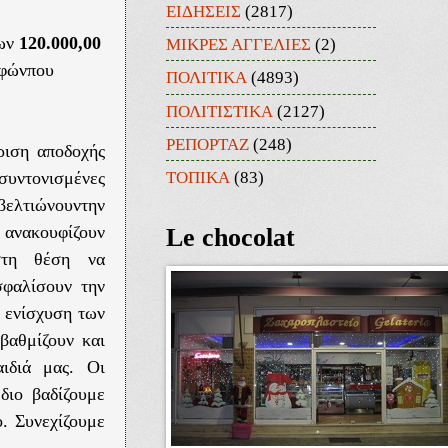
ΕΙΔΗΣΕΙΣ
(2817)
των
120.000,00
ΜΙΚΡΕΣ ΑΓΓΕΛΙΕΣ
(2)
οφώνπου
ΠΟΛΙΤΙΚΑ
(4893)
ΠΟΛΙΤΙΣΤΙΚΑ
(2127)
ΡΕΠΟΡΤΑΖ
(248)
ριση αποδοχής
ΤΟΠΙΚΑ
(83)
υντονισμένες
βελτιώνουντην
ανακουφίζουν
Le chocolat
ιστη θέση να
σφαλίσουν την
ν ενίσχυση των
βαθμίζουν και
αιδιά μας.
Οι
διο βαδίζουμε
ο. Συνεχίζουμε