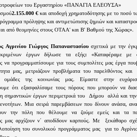
κοτροφείων του Εργαστηρίου «ΠΑΝΑΓΙΑ ΕΛΕΟΥΣΑ»
ισμού
2.155.000 €
και
αποδοχή χρηματοδότησης με το ποσό 
ρόγραμμα πρόληψης και αντιμετώπισης ζημιών και καταστρ
αι από θεομηνίες στους
OTA
Α' και Β' Βαθμού της Χώρας».
ς Αγρινίου Γιώργος Παπαναστασίου
σχετικά με την έγκ
εκριμένων έργων δήλωσε τα εξής
:
«Καταφέραμε με σ
ς να προγραμματίσουμε για τους συμπολίτες μας έργα που
τητα μας, μετριάζουν προβλήματα του παρελθόντος και
ες ομάδες της κοινωνίας μας. Είμαστε στην ευχάρ
ουμε ότι εξασφαλίσαμε τους πόρους που μπορούν να δια
η σημαντικών έργων περιμετρικά του
Δήμου
αλλά και τη
 ενοτήτων.
Μια σειρά παρεμβάσεων που δίνουν ανάσα, ανα
ουν την πόλη που θέλουμε να ζούμε εμείς και τα π
ες μας αρχίζουν ν΄ αποδίδουν καρπούς. Με
ξεκάθαρο σχέ
υλοποίηση του συνολικού προγράμματος μας
για το Αγρίνι