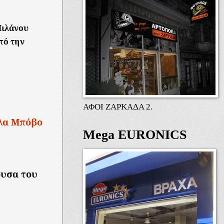
Μιλάνου
πό την
ΑΦΟΙ ΖΑΡΚΑΔΑ 2.
λα Μπόβο
Mega EURONICS
ουσα του