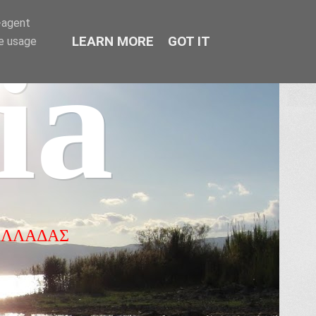
r-agent
LEARN MORE
GOT IT
te usage
ia
ΕΛΛΑΔΑΣ