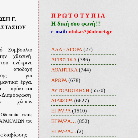
Π Ρ Ω Τ Ο Τ Υ Π Ι Α
ΣΗ Γ.
Η δική σου φωνή!!!
ΣΤΑΣΙΟΥ
e-mail:
ntokas7@otenet.gr
ΑΑΑ - ΑΓΟΡΑ
(27)
ό Συμβούλιο
την χθεσινή
ΑΓΡΟΤΙΚΑ
(786)
του ενέκρινε
ποδοχή
ΑΘΛΗΤΙΚΑ
(744)
ότησης για
ΑΡΘΡΑ
(678)
μαντικά έργα.
να πρόκειται
ΑΥΤΟΔΙΟΙΚΗΣΗ
(5570)
«
Διαμόρφωση
ΔΙΑΦΟΡΑ
(6627)
στων χώρων
ΕΓΡΑΨΑ
(1510)
Οδοποιία εκτός
ΕΓΡΑΨΑ…
(852)
ΠΑΡΑΚ/ΛΙΩΝ του
ΕΓΡΑΨΑ....
(2)
ς διαβίωσης