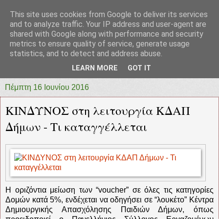
This site uses cookies from Google to deliver its services
prototypia
and to analyze traffic. Your IP address and user-agent are
shared with Google along with performance and security
metrics to ensure quality of service, generate usage
"ΠΡΩΤΟΤΥΠΙΑ" * ΑΝΕΞΑΡΤΗΤΗ-ΗΛΕΚΤΡΟΝΙΚΗ-
statistics, and to detect and address abuse.
ΕΦΗΜΕΡΙΔΑ * ΔΥΤΙΚΗΣ ΕΛΛΑΔΑΣ
LEARN MORE
GOT IT
Πέμπτη 16 Ιουνίου 2016
ΚΙΝΔΥΝΟΣ στη λειτουργία ΚΔΑΠ
Δήμων - Τι καταγγέλλεται
Η οριζόντια μείωση των “voucher” σε όλες τις κατηγορίες
Δομών κατά 5%, ενδέχεται να οδηγήσει σε “λουκέτο” Κέντρα
Δημιουργικής Απασχόλησης Παιδιών Δήμων, όπως