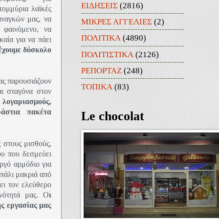
ΕΙΔΗΣΕΙΣ
(2816)
τομμύρια λαϊκές
αναγκών μας, να
ΜΙΚΡΕΣ ΑΓΓΕΛΙΕΣ
(2)
 φαινόμενο, να
ΠΟΛΙΤΙΚΑ
(4890)
αία για να πάει
 έχουμε δύσκολο
ΠΟΛΙΤΙΣΤΙΚΑ
(2126)
ΡΕΠΟΡΤΑΖ
(248)
Μας παρουσιάζουν
ΤΟΠΙΚΑ
(83)
αι σταγόνα στον
 λογαριασμούς,
ράστια πακέτα
Le chocolat
 στους μισθούς,
ου που δεσμεύει
ργό αρμόδιο για
 πάλι μακριά από
ει τον ελεύθερο
ινότητά μας. Ο
ι
ης εργασίας μας