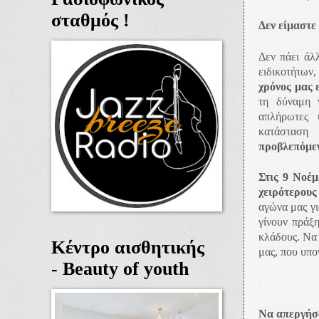
σταθμός !
Δεν είμαστε
Δεν πάει άλ
ειδικοτήτων
χρόνος μας 
τη δύναμη 
απλήρωτες 
κατάστασ
προβλεπόμε
Στις 9 Νοέ
χειρότερους
αγώνα μας γ
γίνουν πράξ
κλάδους. Να
Κέντρο αισθητικής
μας, που υπο
- Beauty of youth
Να απεργήσ