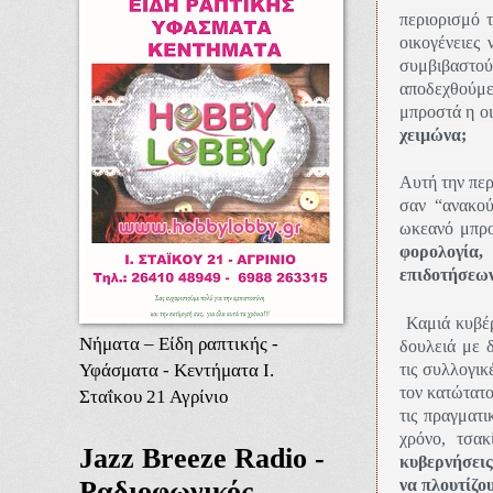
περιορισμό 
οικογένειες
συμβιβαστο
αποδεχθούμε
μπροστά η ο
χειμώνα;
Αυτή την περ
σαν “ανακού
ωκεανό μπρο
φορολογία
επιδοτήσεων
Καμιά κυβέρ
Νήματα – Είδη ραπτικής -
δουλειά με 
Υφάσματα - Κεντήματα Ι.
τις συλλογικ
τον κατώτατο
Σταΐκου 21 Αγρίνιο
τις πραγματι
χρόνο, τσακ
Jazz Breeze Radio -
κυβερνήσεις
να πλουτίζου
Ραδιοφωνικός