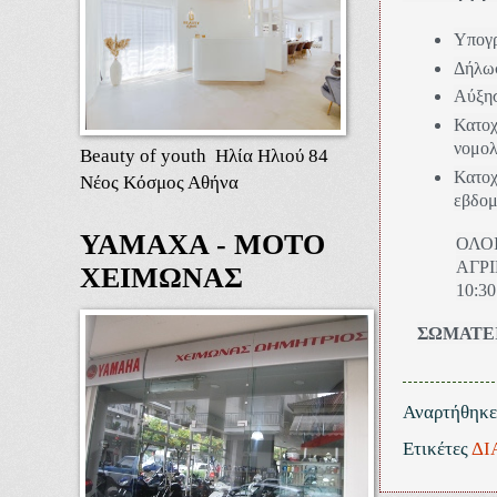
Υπογρ
Δήλωσ
Αύξησ
Κατο
νομολ
Beauty of youth Ηλία Ηλιού 84
Κατο
Νέος Κόσμος Αθήνα
εβδομ
ΥΑΜΑΧΑ - ΜΟΤΟ
ΟΛΟ
ΑΓΡ
ΧΕΙΜΩΝΑΣ
10:30
ΣΩΜΑΤΕΙ
Αναρτήθηκ
Ετικέτες
ΔΙ