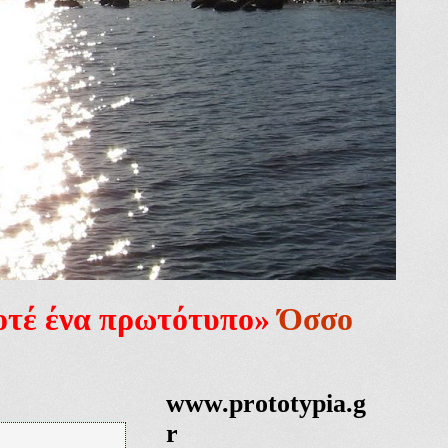
ποτέ ένα πρωτότυπο»
Όσσο
www.prototypia.g
r