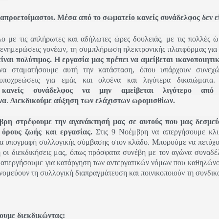
 απροετοίμαστοι. Μέσα από το σωματείο κανείς συνάδελφος δεν ε
λο με τις απλήρωτες και αδήλωτες ώρες δουλειάς, με τις πολλές ώ
, ενημερώσεις γονέων, τη συμπλήρωση ηλεκτρονικής πλατφόρμας για
είναι πολύτιμος. Η εργασία μας πρέπει να αμείβεται ικανοποιητικ
να σταματήσουμε αυτή την κατάσταση, όπου υπάρχουν συνεχώ
υποχρεώσεις για εμάς και ολοένα και λιγότερα δικαιώματα
η
κανείς συνάδελφος να μην αμείβεται λιγότερο από
να
.
Διεκδικούμε αύξηση των ελάχιστων ωρομισθίων.
μβρη στρέφουμε την αγανάκτησή μας σε αυτούς που μας δεσμεύ
 όρους ζωής και εργασίας.
Στις 9 Νοέμβρη να απεργήσουμε κλι
ια υπογραφή συλλογικής σύμβασης στον κλάδο. Μπορούμε να πετύχου
η οι διεκδικήσεις μας, όπως πρόσφατα συνέβη με τον αγώνα συναδ
 απεργήσουμε για κατάργηση των αντεργατικών νόμων που καθηλώνο
νομεύουν τη συλλογική διαπραγμάτευση και ποινικοποιούν τη συνδικ
ουμε διεκδικώντας: