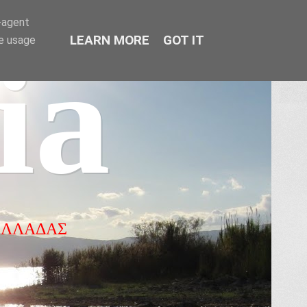
r-agent
LEARN MORE
GOT IT
te usage
ia
ΕΛΛΑΔΑΣ