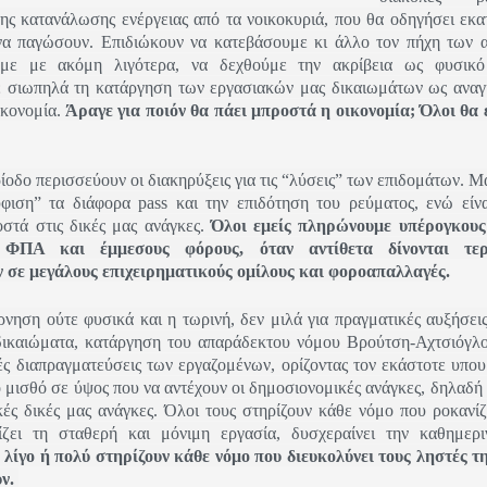
της κατανάλωσης ενέργειας από τα νοικοκυριά, που θα οδηγήσει εκα
 να παγώσουν. Επιδιώκουν να κατεβάσουμε κι άλλο τον πήχη των 
ύμε με ακόμη λιγότερα, να δεχθούμε την ακρίβεια ως φυσικό
 σιωπηλά τη κατάργηση των εργασιακών μας δικαιωμάτων ως αναγκ
ικονομία.
Άραγε για ποιόν θα πάει μπροστά η οικονομία; Όλοι θα
ίοδο περισσεύουν οι διακηρύξεις για τις “λύσεις” των επιδομάτων. 
φιση” τα διάφορα pass και την επιδότηση του ρεύματος, ενώ είν
στά στις δικές μας ανάγκες.
Όλοι εμείς πληρώνουμε υπέρογκους
, ΦΠΑ και έμμεσους φόρους, όταν αντίθετα δίνονται τε
 σε μεγάλους επιχειρηματικούς ομίλους και φοροαπαλλαγές.
νηση ούτε φυσικά και η τωρινή, δεν μιλά για πραγματικές αυξήσεις
δικαιώματα, κατάργηση του απαράδεκτου νόμου Βρούτση-Αχτσιόγλ
ές διαπραγματεύσεις των εργαζομένων, ορίζοντας τον εκάστοτε υπου
 μισθό σε ύψος που να αντέχουν οι δημοσιονομικές ανάγκες, δηλαδή
κές δικές μας ανάγκες. Όλοι τους στηρίζουν κάθε νόμο που ροκανίζ
ίζει τη σταθερή και μόνιμη εργασία, δυσχεραίνει την καθημερ
 λίγο ή πολύ στηρίζουν κάθε νόμο που διευκολύνει τους ληστές τ
ν.