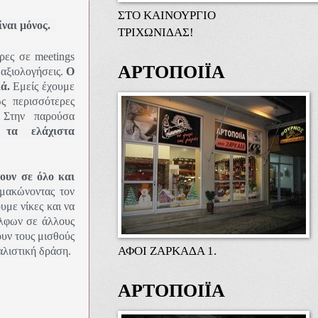
ΣΤΟ ΚΑΙΝΟΥΡΓΙΟ
ίναι μόνος.
ΤΡΙΧΩΝΙΔΑΣ!
ρες σε meetings
ΑΡΤΟΠΟΙΪΑ
 αξιολογήσεις.
Ο
ά.
Εμείς έχουμε
ς περισσότερες
. Στην παρούσα
 τα ελάχιστα
ουν σε όλο και
μακώνοντας τον
με νίκες και να
έλφων σε άλλους
υν τους μισθούς
ΑΦΟΙ ΖΑΡΚΑΔΑ 1.
αλιστική δράση.
ΑΡΤΟΠΟΙΪΑ