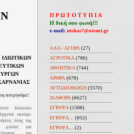
ΩΝ
Π Ρ Ω Τ Ο Τ Υ Π Ι Α
Η δική σου φωνή!!!
e-mail:
ntokas7@otenet.gr
ΑΑΑ - ΑΓΟΡΑ
(27)
ΑΓΡΟΤΙΚΑ
(786)
 ΙΔΙΩΤΙΚΩΝ
ΕΥΤΙΚΩΝ
ΑΘΛΗΤΙΚΑ
(744)
ΟΥΡΓΩΝ
ΑΡΘΡΑ
(678)
ΚΑΡΝΑΝΙΑΣ
ΑΥΤΟΔΙΟΙΚΗΣΗ
(5570)
ρη απεργούμε!
ΔΙΑΦΟΡΑ
(6627)
ΕΓΡΑΨΑ
(1508)
τον δύσκολο
έρχεται ακούμε
ΕΓΡΑΨΑ…
(852)
νήσεις όλης της
 μιλάνε για
ΕΓΡΑΨΑ....
(2)
εύματος, για