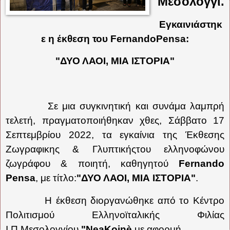
Μεσολόγγι.
Εγκαινιάστηκ
ε η έκθεση του
FernandoPensa
:
"ΔΥΟ ΛΑΟΙ, ΜΙΑ ΙΣΤΟΡΙΑ"
Σε μια συγκινητική και συνάμα λαμπρή
τελετή, πραγματοποιήθηκαν χθες, Σάββατο 17
Σεπτεμβρίου 2022, τα εγκαίνια της Έκθεσης
Ζωγραφικης & Γλυπτικήςτου ελληνοφώνου
ζωγράφου & ποιητή, καθηγητού
Fernando
Pensa
, με τίτλο:
"ΔΥΟ ΛΑΟΙ, ΜΙΑ ΙΣΤΟΡΙΑ"
.
Η έκθεση διοργανώθηκε από το Κέντρο
Πολιτισμού Ελληνοϊταλικής Φιλίας
Ι.Π.Μεσολογγίου
"
NeaKoin
è
με αφορμή...