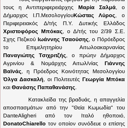
τους η Αντιπεριφερειάρχης
Μαρία Σαλμά
, ο
Δήμαρχος Ι.Π.Μεσολογγίου
Κώστας Λύρος
, ο
Περιφερειακός Δ/τής Π.Υ. Δυτικής Ελλάδος
Χριστοφόρος Μπόκας
, ο Δ/τής του 2/39 Σ.Ε.
Σχης Πεζικού
Ιωάννης Τσαούσης
, ο Πόρόεδρος
το Επιμελητηρίου Αιτωλοακαρνανίας
Παναγιώτης Τσιχριτζής
, ο πρώην Δήμαρχος
Αγρινίου & Νομάρχης Αιτωλ/νίας
Γιάννης
Βαϊνάς
, η Πρόεδρος Κοινότητας Μεσολογγίου
Όλγα Δασκαλή
, οι Πολιτευτές
Γεωργία Μπόκα
και
Θανάσης Παπαθανάσης
.
Κατακλείδα της βραδυάς, η απαγγελία
αποσπασμάτων από την "Θεία Κωμωδία" του
DanteAligheri
από τον Ιταλό ηθοποιό,
DonatoChiarello
τον οποίον συνόδευε ο επίσης