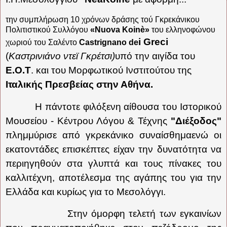
την συμπλήρωση 10 χρόνων δράσης τού Γκρεκάνικου
Πολιτιστικού Συλλόγου
«Nuova Koinè»
του ελληνοφώνου
i
Greci
χωριού του Σαλέντο
Castrignano de
(
Καστρινιάνο ντεϊ Γκρέτσι)
υπό την αιγίδα του
Ε.Ο.Τ
. και του Μορφωτικού Ινστιτούτου της
Ιταλικής Πρεσβείας στην Αθήνα.
Η πάντοτε φιλόξενη αίθουσα του Ιστορικού
Μουσείου - Κέντρου Λόγου & Τέχνης
"Διέξοδος"
πλημμύρισε από γκρεκάνικο συναίσθημαενώ οι
εκατοντάδες επισκέπτες είχαν την δυνατότητα να
περιηγηθούν στα γλυπτά και τους πίνακες του
καλλιτέχνη, αποτέλεσμα της αγάπης του για την
Ελλάδα και κυρίως για το Μεσολόγγι.
Στην όμορφη τελετή των εγκαινίων