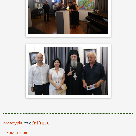
prototypia
στις
9:10 μ.μ.
Κοινή χρήση