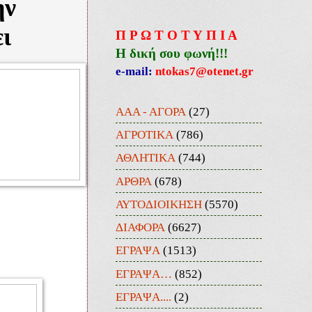
ην
ι
Π Ρ Ω Τ Ο Τ Υ Π Ι Α
Η δική σου φωνή!!!
e-mail:
ntokas7@otenet.gr
ΑΑΑ - ΑΓΟΡΑ
(27)
ΑΓΡΟΤΙΚΑ
(786)
ΑΘΛΗΤΙΚΑ
(744)
ΑΡΘΡΑ
(678)
ΑΥΤΟΔΙΟΙΚΗΣΗ
(5570)
ΔΙΑΦΟΡΑ
(6627)
ΕΓΡΑΨΑ
(1513)
ΕΓΡΑΨΑ…
(852)
ΕΓΡΑΨΑ....
(2)