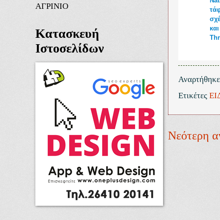
Nat
ΑΓΡΙΝΙΟ
τάφ
σχέ
και
Κατασκευή
Th
Ιστοσελίδων
Αναρτήθηκ
Ετικέτες
ΕΙ
Νεότερη α