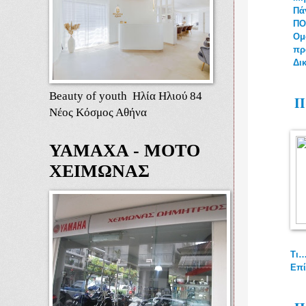
Πά
ΠΟ
Ομ
πρ
Δι
Beauty of youth Ηλία Ηλιού 84
Π
Νέος Κόσμος Αθήνα
ΥΑΜΑΧΑ - ΜΟΤΟ
ΧΕΙΜΩΝΑΣ
Τι…
Επί