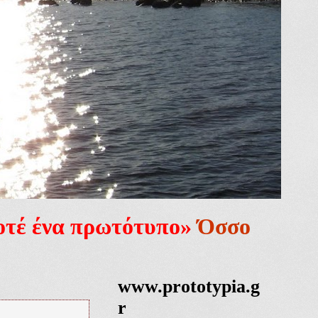
ποτέ ένα πρωτότυπο»
Όσσο
www.prototypia.g
r