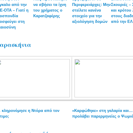
γκαλο από την
να σβήσει τα ίχνη
Περιφερειάρχες: Μην
Σκουριές –
Ε-ΟΤΑ – Γιατί η
του χρήματος ο
στείλετε κανένα
και κρότου
οσπονδία
Καρατζαφέρης
στοιχείο για την
στους διαδ
οσφεύγει στη
αξιολόγηση δομών
από την ΕΛ
καιοσύνη
αρασκήνια
 κληρονόμησε η Ντόρα από τον
«Καρφώθηκε» στη γαλαρία και… 
τιμο;
προλάβει παρερμηνείες ο Ψωμι