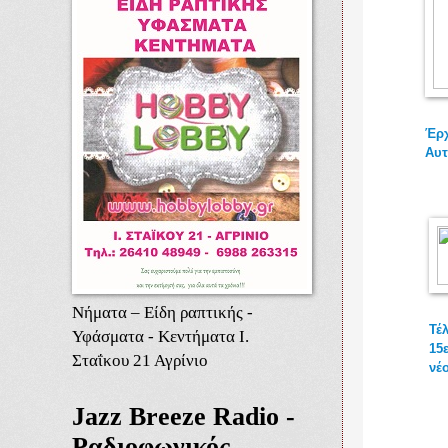
Έρχ
Αυτ
Νήματα – Είδη ραπτικής -
Τέ
Υφάσματα - Κεντήματα Ι.
15ε
Σταΐκου 21 Αγρίνιο
νέ
Jazz Breeze Radio -
Ραδιοφωνικός