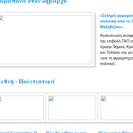
αράπονα στον δήμαρχο
«Σκληρή φορομπη
πολιτική από το
Μαλεβιζίου»
Ανακοίνωση αναφο
την επιβολή ΤΑΠ σ
πρώην δήμους Κρ
και Τυλίσου και γε
«για τη φορομπηχτ
πολιτική...
ιεθνή - Πολιτιστικά