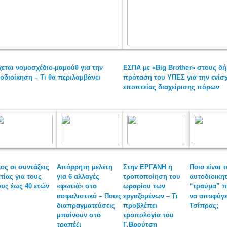
εται νομοσχέδιο-μαμούθ για την
ΕΣΠΑ με «Big Brother» στους δή
οδιοίκηση – Τι θα περιλαμβάνει
πρόταση του ΥΠΕΣ για την ενίσ
εποπτείας διαχείρισης πόρων
λος οι συντάξεις
Απόρρητη μελέτη
Στην ΕΡΓΑΝΗ η
Ποιο είναι τ
τίας για τους
για 6 αλλαγές
τροποποίηση του
αυτοδιοικητ
ους έως 40 ετών
«φωτιά» στο
ωραρίου των
“τραύμα” π
ασφαλιστικό – Ποιες
εργαζομένων – Τι
να αποφύγε
διαπραγματεύσεις
προβλέπει
Τσίπρας;
μπαίνουν στο
τροπολογία του
τραπέζι
Γ.Βρούτση