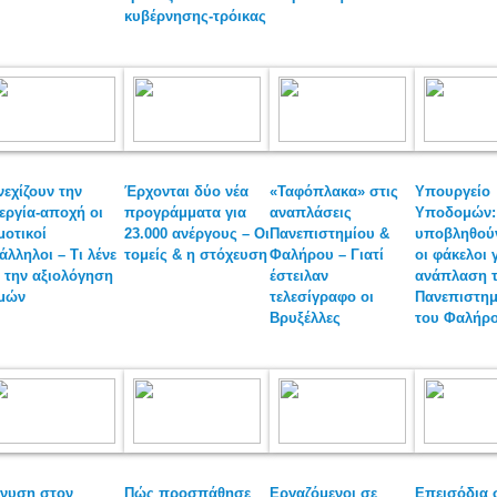
κυβέρνησης-τρόικας
νεχίζουν την
Έρχονται δύο νέα
«Ταφόπλακα» στις
Υπουργείο
εργία-αποχή οι
προγράμματα για
αναπλάσεις
Υποδομών:
μοτικοί
23.000 ανέργους – Οι
Πανεπιστημίου &
υποβληθούν
άλληλοι – Τι λένε
τομείς & η στόχευση
Φαλήρου – Γιατί
οι φάκελοι 
α την αξιολόγηση
έστειλαν
ανάπλαση 
μών
τελεσίγραφο οι
Πανεπιστημ
Βρυξέλλες
του Φαλήρ
νυση στον
Πώς προσπάθησε
Εργαζόμενοι σε
Επεισόδια 