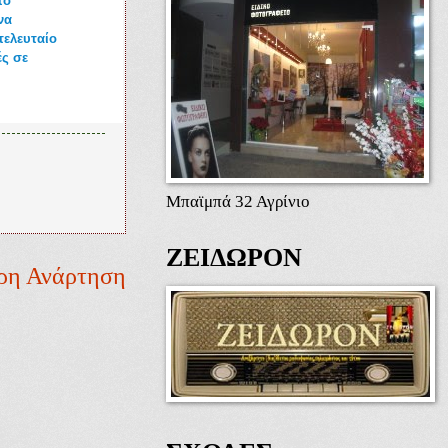
το
να
τελευταίο
ές σε
Μπαϊμπά 32 Αγρίνιο
ΖΕΙΔΩΡΟΝ
ρη Ανάρτηση