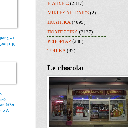
ΕΙΔΗΣΕΙΣ
(2817)
ΜΙΚΡΕΣ ΑΓΓΕΛΙΕΣ
(2)
ΠΟΛΙΤΙΚΑ
(4895)
ΠΟΛΙΤΙΣΤΙΚΑ
(2127)
μους – Η
ΡΕΠΟΡΤΑΖ
(248)
χυση της
ΤΟΠΙΚΑ
(83)
Le chocolat
ο
ικό
ου θέλει
ι ο Α.