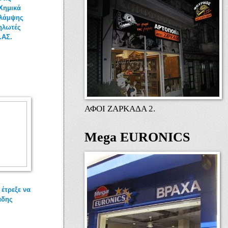
 Χημικά
 λάμψης
ηλωτές
.ΑΣ.
ΑΦΟΙ ΖΑΡΚΑΔΑ 2.
Mega EURONICS
έτρεξε να
άδης