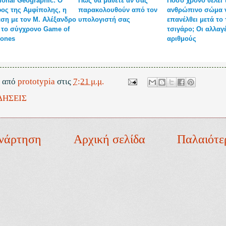
ional Geographic: Ο
Πώς θα μάθετε αν σας
Πόσο χρόνο θέλει 
ος της Αμφίπολης, η
παρακολουθούν από τον
ανθρώπινο σώμα 
ση με τον Μ. Αλέξανδρο
υπολογιστή σας
επανέλθει μετά το 
 το σύγχρονο Game of
τσιγάρο; Οι αλλαγ
rones
αριθμούς
ε από
prototypia
στις
7:21 μ.μ.
ΔΗΣΕΙΣ
νάρτηση
Αρχική σελίδα
Παλαιότε