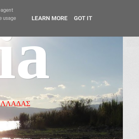
r-agent
LEARN MORE
GOT IT
te usage
ia
ΕΛΛΑΔΑΣ