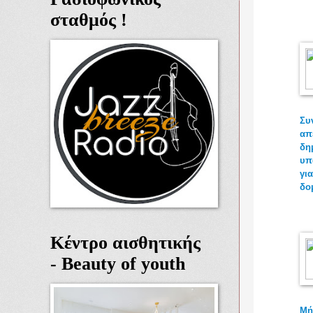
σταθμός !
Συ
απ
δη
υπ
γι
δο
Κέντρο αισθητικής
- Beauty of youth
Μή